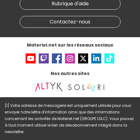
Materiel.net recrute
Rubrique d'aide
Conditions générales de vente
Notre programme d'affiliation
Marketplace
Partenariat & Sponsoring
Informations légales
Contactez-nous
Données personnelles
et
cookies
Gérer vos cookies
Accessibilité : non conforme
Materiel.net sur les réseaux sociaux
Nos autres sites
[1] Votre adresse de messagerie est uniquement utilisée pour vous
envoyer notre lettre d'information ainsi que des informations
concernant les activités de Materiel.net (GROUPE LDLC). Vous pouvez
à tout moment utiliser le lien de désabonnement intégré dans la
newsletter.