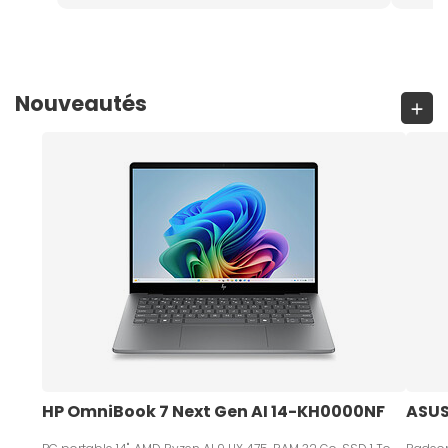
Nouveautés
HP OmniBook 7 Next Gen AI 14-KH0000NF
ASUS