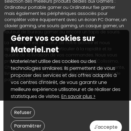
sélection des meilleurs produits dédiés aux Gamers :
Ordinateur portable gamer ou Ordinateur fixe gamer
mais également les périphériques associés pour
compléter votre équipement avec un écran PC Gamer, un
clavier gaming, une souris gaming, un casque gamer, un
fauteuil de bureau gamer ou encore un tapis de souris.
Gérer vos cookies sur
La logistique est au cœur de notre activité et nous
Materiel.net
apportons un soin tout particulier à la rapidité et la
qualité de la livraison de vos commandes. Nous vous
Materiel.net utilise des cookies ou des
proposons de nombreux choix de livraison (Colissimo,
Chronopost, Relais Colis, retrait dans nos points de vente,
technologies similaires. Ils permettent de vous
livraison Dom Tom...) ainsi que de nombreux modes de
proposer des services et des offres adaptés à
paiement sécurisés.
vos centres d’intérêt, de vous garantir une
meilleure expérience utilisateur et de réaliser des
statistiques de visites.
En savoir plus >
Refuser
Paramétrer
J'accepte