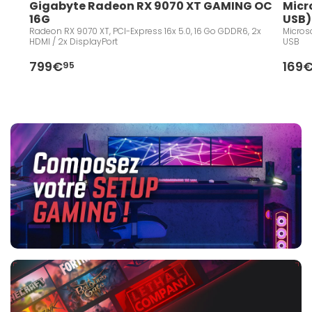
Gigabyte Radeon RX 9070 XT GAMING OC 
Micr
16G
USB)
Radeon RX 9070 XT, PCI-Express 16x 5.0, 16 Go GDDR6, 2x
Microso
HDMI / 2x DisplayPort
USB
799€
169
95