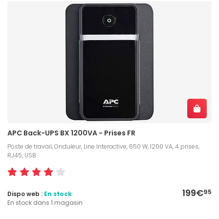
APC Back-UPS BX 1200VA - Prises FR
Poste de travail, Onduleur, Line Interactive, 650 W, 1200 VA, 4 prises,
RJ45, USB
199€
95
Dispo web :
En stock
En stock dans 1 magasin