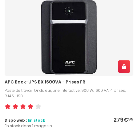
APC Back-UPS BX 1600VA - Prises FR
Poste de travail, Onduleur, Line Interactive, 900 W, 1600 VA, 4 prises,
RJ45, USB
279€
95
Dispo web :
En stock
En stock dans 1 magasin