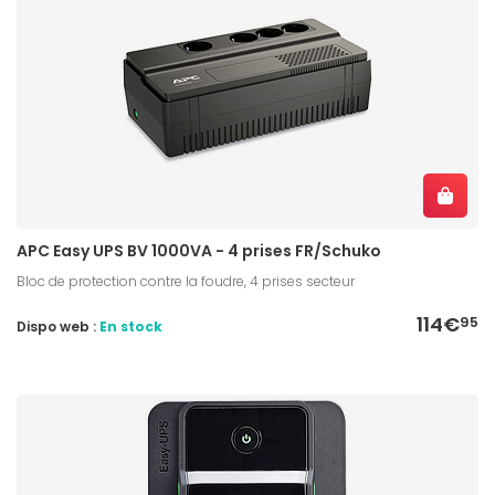
APC Easy UPS BV 1000VA - 4 prises FR/Schuko
Bloc de protection contre la foudre, 4 prises secteur
114€
95
Dispo web :
En stock