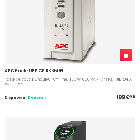
APC Back-UPS CS BK650EI
Poste de travail, Onduleur, Off-line, 400 W, 650 VA, 4 prises, RJ11/RJ45,
Série, USB
199€
95
Dispo web :
En stock