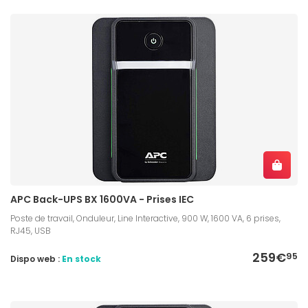
APC Back-UPS BX 1600VA - Prises IEC
Poste de travail, Onduleur, Line Interactive, 900 W, 1600 VA, 6 prises,
RJ45, USB
259€
95
Dispo web :
En stock