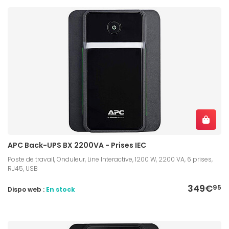
APC Back-UPS BX 2200VA - Prises IEC
Poste de travail, Onduleur, Line Interactive, 1200 W, 2200 VA, 6 prises,
RJ45, USB
349€
95
Dispo web :
En stock