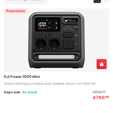
Promotion
DJI Power 1000 Mini
Station électrique portable avec batterie Lithium-ion 1008 Wh
489€
Dispo web :
En stock
95
479€
95