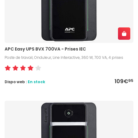
APC Easy UPS BVX 700VA - Prises IEC
Poste de travail, Onduleur, Line Interactive, 360 W, 700 VA, 4 prises
109€
95
Dispo web :
En stock