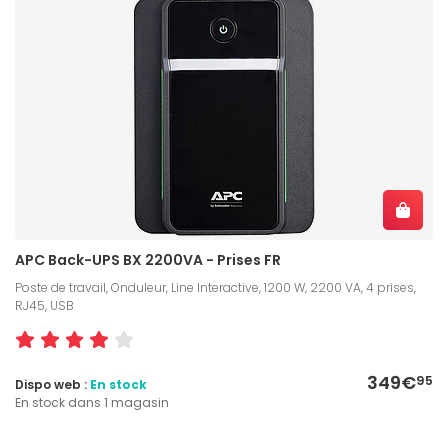
APC Back-UPS BX 2200VA - Prises FR
Poste de travail, Onduleur, Line Interactive, 1200 W, 2200 VA, 4 prises,
RJ45, USB
349€
95
Dispo web :
En stock
En stock dans 1 magasin