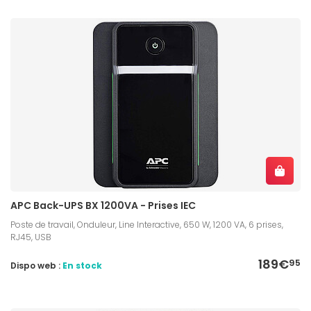
APC Back-UPS BX 1200VA - Prises IEC
Poste de travail, Onduleur, Line Interactive, 650 W, 1200 VA, 6 prises,
RJ45, USB
189€
95
Dispo web :
En stock