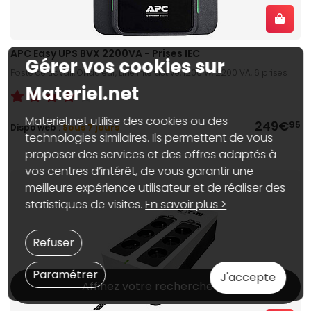
APC Easy UPS BVX 2200VA - Prises IEC
Gérer vos cookies sur
Poste de travail, Onduleur, Line Interactive, 1200 W, 2200 VA, 6 prises
Materiel.net
Materiel.net utilise des cookies ou des
249€
95
Dispo web :
Sous 7 jours
technologies similaires. Ils permettent de vous
proposer des services et des offres adaptés à
vos centres d’intérêt, de vous garantir une
meilleure expérience utilisateur et de réaliser des
statistiques de visites.
En savoir plus >
Refuser
Paramétrer
J'accepte
Affinez votre recherche