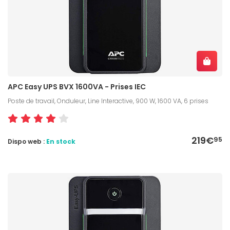
APC Easy UPS BVX 1600VA - Prises IEC
Poste de travail, Onduleur, Line Interactive, 900 W, 1600 VA, 6 prises
219€
95
Dispo web :
En stock