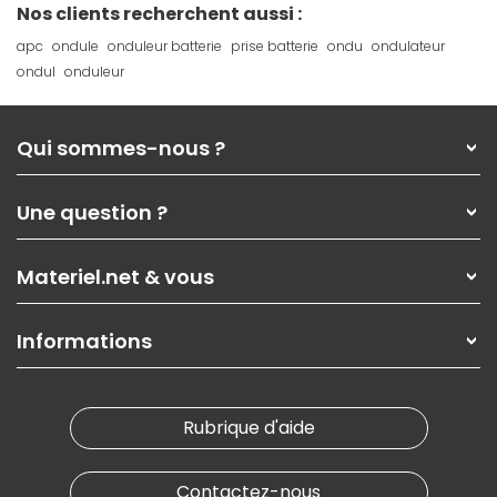
Nos clients recherchent aussi :
apc
ondule
onduleur batterie
prise batterie
ondu
ondulateur
ondul
onduleur
Qui sommes-nous ?
Qui sommes-nous ?
Une question ?
Nos services
Les magasins Materiel.net
Rubrique d'aide / FAQ
Nos solutions pour les pros
Materiel.net & vous
Paiement, livraison
Contactez-nous
Garanties
,
Pack Zen
On répare votre PC portable
SAV, demander un retour
Informations
On rachète votre carte graphique
Informations
PC sur mesure : Votre RDV personnalisé
Guides d'achats et tutoriels
Plan du site
Notre démarche écologique
Nos marques
Materiel.net recrute
Rubrique d'aide
Conditions générales de vente
Notre programme d'affiliation
Marketplace
Partenariat & Sponsoring
Informations légales
Contactez-nous