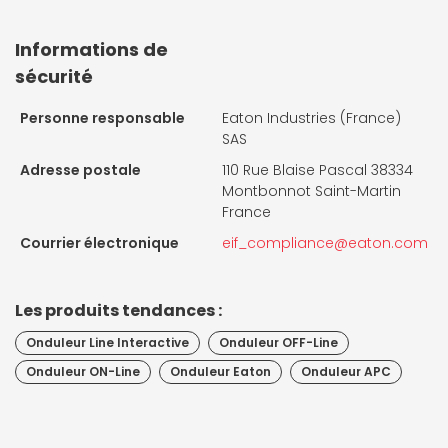
Informations de
sécurité
Personne responsable
Eaton Industries (France)
SAS
Adresse postale
110 Rue Blaise Pascal 38334
Montbonnot Saint-Martin
France
Courrier électronique
eif_compliance@eaton.com
Les produits tendances :
Onduleur Line Interactive
Onduleur OFF-Line
Onduleur ON-Line
Onduleur Eaton
Onduleur APC