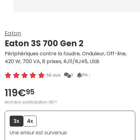
Eaton
Eaton 3S 700 Gen 2
Périphériques contre la foudre, Onduleur, Off-line,
420 W, 700 VA, 8 prises, RJ11/RJ45, USB
3
Prix ↓
56 avis
119€
95
dont éco-participation 0€
13
3x
4x
Une erreur est survenue