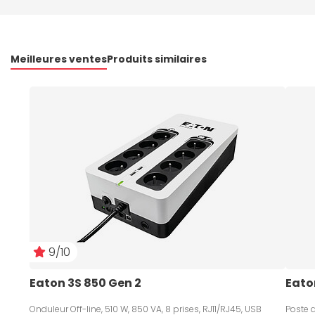
Meilleures ventes
Produits similaires
9/10
Eaton 3S 850 Gen 2
Eaton
Onduleur Off-line, 510 W, 850 VA, 8 prises, RJ11/RJ45, USB
Poste d