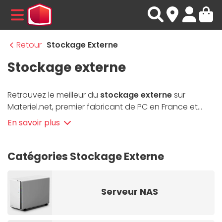
MENU
Retour
Stockage Externe
Stockage externe
Retrouvez le meilleur du
stockage externe
sur
Materiel.net, premier fabricant de PC en France et
expert informatique & High-Tech. Partagez votre
En savoir plus
contenu multimédia avec un serveur NAS Synology
ou QNAP. Transportez et transférez vos données
avec une clé USB 64 Go ou une clé USB 128 Go. Pour
Catégories Stockage Externe
un rapport équilibré entre la capacité de stockage et
la mobilité, optez pour un disque dur externe 1 To ou 2
To.
Serveur NAS