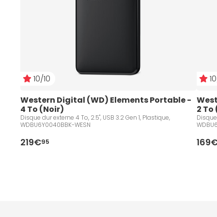
10/10
10
Western Digital (WD) Elements Portable - 
West
4 To (Noir)
2 To 
Disque dur externe 4 To, 2.5", USB 3.2 Gen 1, Plastique,
Disque 
WDBU6Y0040BBK-WESN
WDBU6
219€
169
95