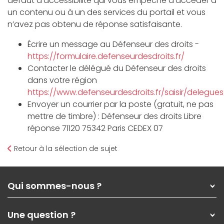
défaut d’accessibilité qui vous empêche d’accéder à
un contenu ou à un des services du portail et vous
n’avez pas obtenu de réponse satisfaisante.
Écrire un message au Défenseur des droits -
https://formulaire.defenseurdesdroits.fr/
Contacter le délégué du Défenseur des droits
dans votre région
https://www.defenseurdesdroits.fr/saisir/delegues
Envoyer un courrier par la poste (gratuit, ne pas
mettre de timbre) : Défenseur des droits Libre
réponse 71120 75342 Paris CEDEX 07
Retour à la sélection de sujet
Qui sommes-nous ?
Qui sommes-nous ?
Une question ?
Nos services