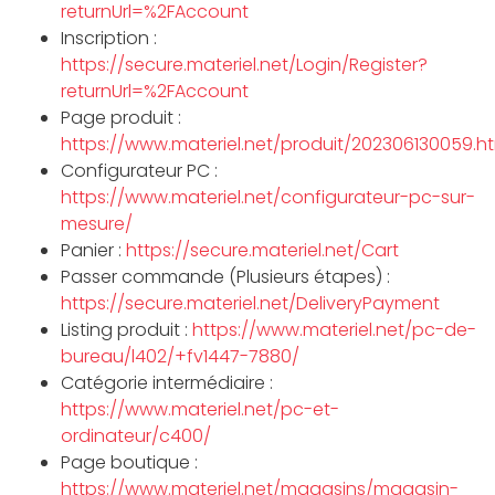
returnUrl=%2FAccount
Inscription :
https://secure.materiel.net/Login/Register?
returnUrl=%2FAccount
Page produit :
https://www.materiel.net/produit/202306130059.h
Configurateur PC :
https://www.materiel.net/configurateur-pc-sur-
mesure/
Panier :
https://secure.materiel.net/Cart
Passer commande (Plusieurs étapes) :
https://secure.materiel.net/DeliveryPayment
Listing produit :
https://www.materiel.net/pc-de-
bureau/l402/+fv1447-7880/
Catégorie intermédiaire :
https://www.materiel.net/pc-et-
ordinateur/c400/
Page boutique :
https://www.materiel.net/magasins/magasin-