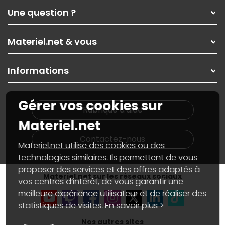
Qui sommes-nous ?
Une question ?
Nos services
Les magasins Materiel.net
Rubrique d'aide / FAQ
Nos solutions pour les pros
Materiel.net & vous
Paiement, livraison
Contactez-nous
Garanties
,
Pack Zen
On répare votre PC portable
SAV, demander un retour
Informations
On rachète votre carte graphique
Informations
PC sur mesure : Votre RDV personnalisé
Guides d'achats et tutoriels
Plan du site
Notre démarche écologique
Gérer vos cookies sur
Nos marques
Materiel.net recrute
Rubrique d'aide
Conditions générales de vente
Notre programme d'affiliation
Materiel.net
Marketplace
Partenariat & Sponsoring
Informations légales
Contactez-nous
Materiel.net utilise des cookies ou des
Données personnelles
et
cookies
Gérer vos cookies
technologies similaires. Ils permettent de vous
Accessibilité : non conforme
proposer des services et des offres adaptés à
Materiel.net sur les réseaux sociaux
vos centres d’intérêt, de vous garantir une
meilleure expérience utilisateur et de réaliser des
statistiques de visites.
En savoir plus >
Nos autres sites