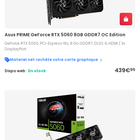
Asus PRIME GeForce RTX 5060 8GB GDDR7 OC Edition
GeForce RTX 5060, PCI-Express 16x, 8 Go GDDR7, DLSS 4, HDMI / 3x
DisplayPort
Materiel.net rachète votre carte graphique
439€
95
Dispo web :
En stock