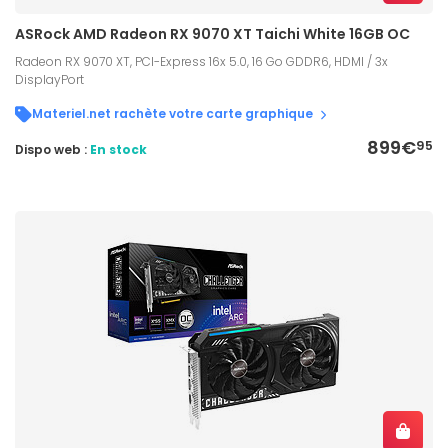
ASRock AMD Radeon RX 9070 XT Taichi White 16GB OC
Radeon RX 9070 XT, PCI-Express 16x 5.0, 16 Go GDDR6, HDMI / 3x
DisplayPort
Materiel.net rachète votre carte graphique
899€
95
Dispo web :
En stock