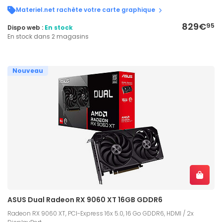
Materiel.net rachète votre carte graphique
829€
95
Dispo web :
En stock
En stock dans 2 magasins
Nouveau
ASUS Dual Radeon RX 9060 XT 16GB GDDR6
Radeon RX 9060 XT, PCI-Express 16x 5.0, 16 Go GDDR6, HDMI / 2x