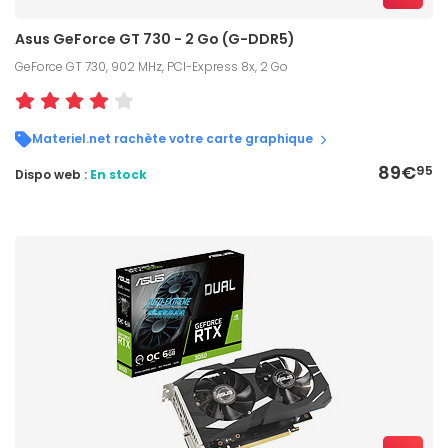
Asus GeForce GT 730 - 2 Go (G-DDR5)
GeForce GT 730, 902 MHz, PCI-Express 8x, 2 Go
Materiel.net rachète votre carte graphique
89€
95
Dispo web :
En stock