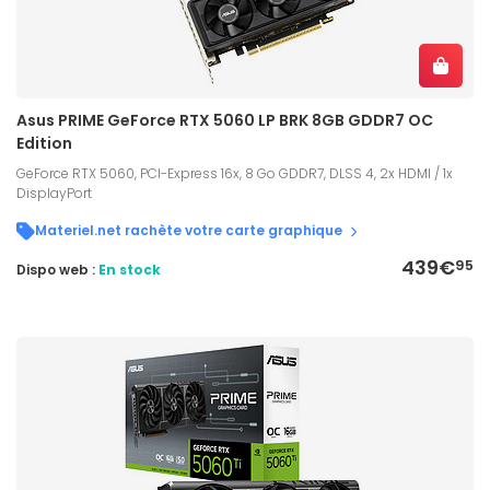
Asus PRIME GeForce RTX 5060 LP BRK 8GB GDDR7 OC
Edition
GeForce RTX 5060, PCI-Express 16x, 8 Go GDDR7, DLSS 4, 2x HDMI / 1x
DisplayPort
Materiel.net rachète votre carte graphique
439€
95
Dispo web :
En stock