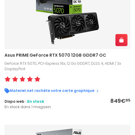
Asus PRIME GeForce RTX 5070 12GB GDDR7 OC
GeForce RTX 5070, PCI-Express 16x, 12 Go GDDR7, DLSS 4, HDMI / 3x
DisplayPort
Materiel.net rachète votre carte graphique
849€
95
Dispo web :
En stock
En stock dans 1 magasin