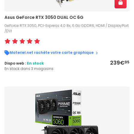
Asus GeForce RTX 3050 DUAL OC 6G
GeForce RTX 3050, PCI-Express 4.0 8x, 6 Go GDDR6, HDMI / DisplayPort
/DVI
Materiel.net rachète votre carte graphique
239€
95
Dispo web :
En stock
En stock dans 3 magasins