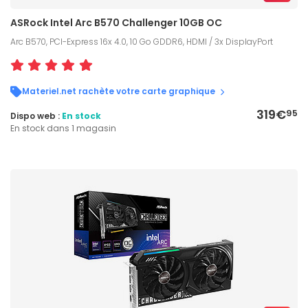
ASRock Intel Arc B570 Challenger 10GB OC
Arc B570, PCI-Express 16x 4.0, 10 Go GDDR6, HDMI / 3x DisplayPort
Materiel.net rachète votre carte graphique
319€
95
Dispo web :
En stock
En stock dans 1 magasin