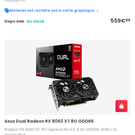
DisplayPort
Materiel.net rachète votre carte graphique
559€
95
Dispo web :
En stock
Asus Dual Radeon RX 9060 XT 8G GDDR6
Radeon RX 9060 XT, PCI-Express 16x 5.0, 8 Go GDDR6, HDMI / 2x
DisplayPort