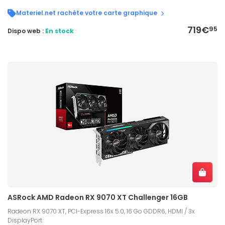
Materiel.net rachète votre carte graphique
719€
95
Dispo web :
En stock
ASRock AMD Radeon RX 9070 XT Challenger 16GB
Radeon RX 9070 XT, PCI-Express 16x 5.0, 16 Go GDDR6, HDMI / 3x
DisplayPort