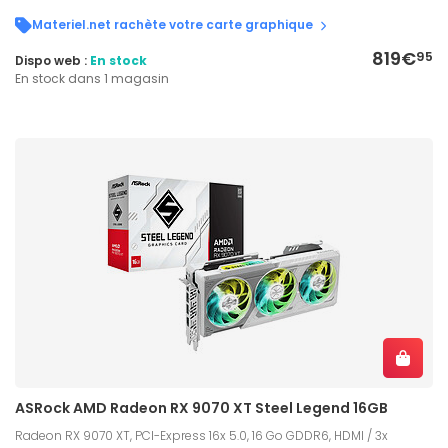
Materiel.net rachète votre carte graphique
819€
95
Dispo web :
En stock
En stock dans 1 magasin
ASRock AMD Radeon RX 9070 XT Steel Legend 16GB
Radeon RX 9070 XT, PCI-Express 16x 5.0, 16 Go GDDR6, HDMI / 3x