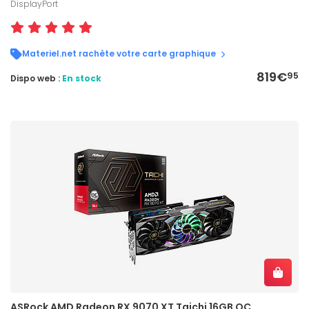
DisplayPort
Materiel.net rachète votre carte graphique
819€
95
Dispo web :
En stock
ASRock AMD Radeon RX 9070 XT Taichi 16GB OC