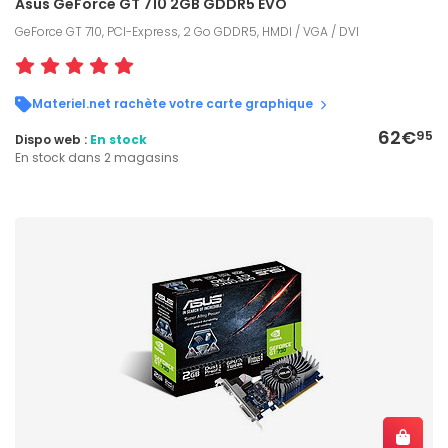
Asus GeForce GT 710 2GB GDDR5 EVO
GeForce GT 710, PCI-Express, 2 Go GDDR5, HMDI / VGA / DVI
Materiel.net rachète votre carte graphique
62€
95
Dispo web :
En stock
En stock dans 2 magasins