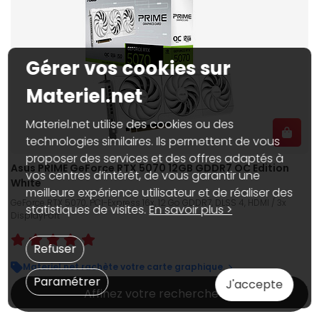
Gérer vos cookies sur
Materiel.net
Materiel.net utilise des cookies ou des
technologies similaires. Ils permettent de vous
proposer des services et des offres adaptés à
Asus PRIME GeForce RTX 5070 12GB GDDR7 OC Edition
vos centres d’intérêt, de vous garantir une
White
meilleure expérience utilisateur et de réaliser des
GeForce RTX 5070, PCI-Express 16x, 12 Go GDDR7, DLSS 4, HDMI / 3x
statistiques de visites.
En savoir plus >
DisplayPort
Refuser
Materiel.net rachète votre carte graphique
Paramétrer
J'accepte
899€
95
Affinez votre recherche
Dispo web :
En stock