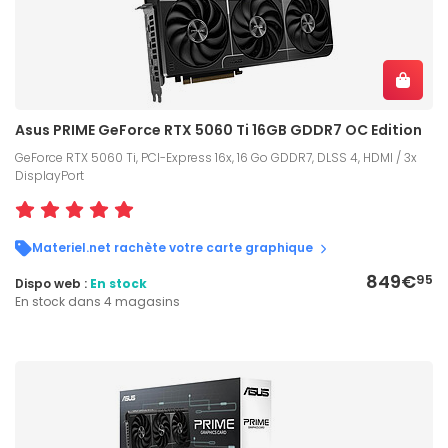
Asus PRIME GeForce RTX 5060 Ti 16GB GDDR7 OC Edition
GeForce RTX 5060 Ti, PCI-Express 16x, 16 Go GDDR7, DLSS 4, HDMI / 3x
DisplayPort
Materiel.net rachète votre carte graphique
849€
95
Dispo web :
En stock
En stock dans 4 magasins