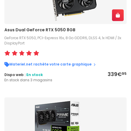
Asus Dual GeForce RTX 5050 8GB
GeForce RTX 5050, PCI-Express 16x, 8 Go GDDR6, DLSS 4, 1x HDMI / 3x
DisplayPort
Materiel.net rachète votre carte graphique
339€
95
Dispo web :
En stock
En stock dans 3 magasins