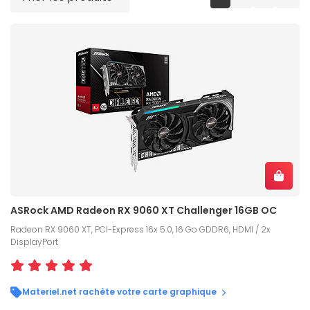
ASRock AMD Radeon RX 9060 XT Challenger 16GB OC
Radeon RX 9060 XT, PCI-Express 16x 5.0, 16 Go GDDR6, HDMI / 2x
DisplayPort
Materiel.net rachète votre carte graphique