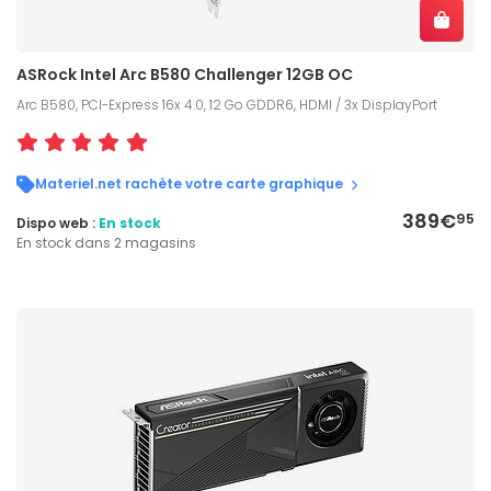
ASRock Intel Arc B580 Challenger 12GB OC
Arc B580, PCI-Express 16x 4.0, 12 Go GDDR6, HDMI / 3x DisplayPort
Materiel.net rachète votre carte graphique
389€
95
Dispo web :
En stock
En stock dans 2 magasins