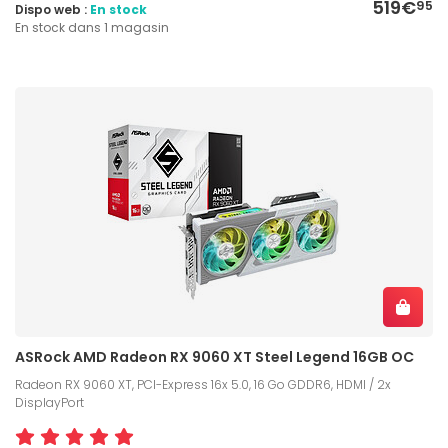
519€
95
Dispo web :
En stock
En stock dans 1 magasin
ASRock AMD Radeon RX 9060 XT Steel Legend 16GB OC
Radeon RX 9060 XT, PCI-Express 16x 5.0, 16 Go GDDR6, HDMI / 2x
DisplayPort