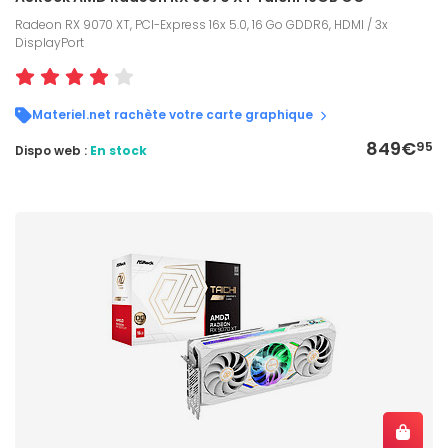
Radeon RX 9070 XT, PCI-Express 16x 5.0, 16 Go GDDR6, HDMI / 3x
DisplayPort
Materiel.net rachète votre carte graphique
849€
95
Dispo web :
En stock