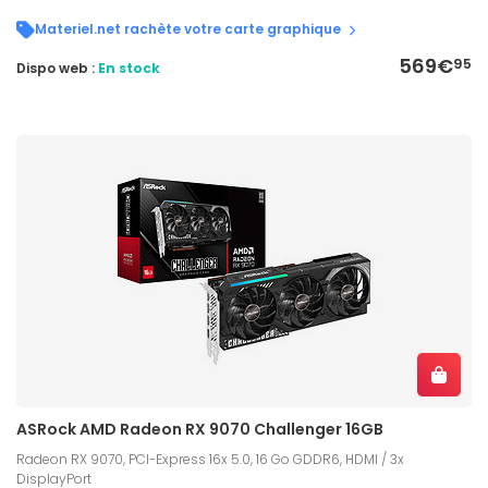
Materiel.net rachète votre carte graphique
569€
95
Dispo web :
En stock
ASRock AMD Radeon RX 9070 Challenger 16GB
Radeon RX 9070, PCI-Express 16x 5.0, 16 Go GDDR6, HDMI / 3x
DisplayPort