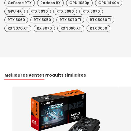
GeForce RTX
Radeon RX
GPU 1080p
GPU 1440p
GPU 4K
RTX 5090
RTX 5080
RTX 5070
RTX 5060
RTX 5050
RTX 5070 Ti
RTX 5060 Ti
RX 9070 XT
RX 9070
RX 9060 XT
RTX 3050
Meilleures ventes
Produits similaires