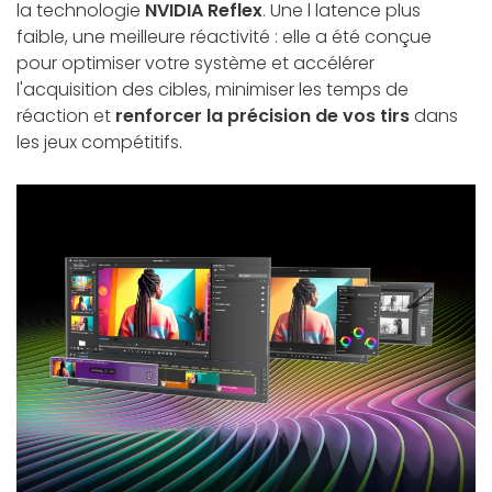
la technologie
NVIDIA Reflex
. Une l latence plus
faible, une meilleure réactivité : elle a été conçue
pour optimiser votre système et accélérer
l'acquisition des cibles, minimiser les temps de
réaction et
renforcer la précision de vos tirs
dans
les jeux compétitifs.