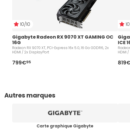
10/10
10
Gigabyte Radeon RX 9070 XT GAMING OC 
Giga
16G
ICE 
Radeon RX 9070 XT, PCI-Express 16x 5.0, 16 Go GDDR6, 2x
Radeon
HDMI / 2x DisplayPort
HDMI /
799€
819
95
Autres marques
Carte graphique Gigabyte