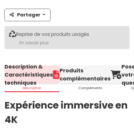
Partager
Reprise de vos produits usagés
En savoir plus
Description &
Pos
Produits
Caractéristiques
votr
complémentaires
techniques
ques
Description
Compléments
Q
Expérience immersive en
4K