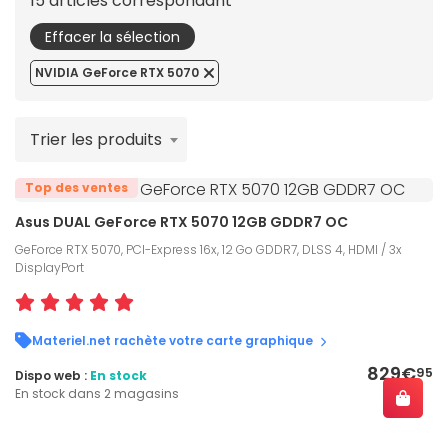
15 articles correspondant
Effacer la sélection
NVIDIA GeForce RTX 5070
Trier les produits
Top des ventes
Asus DUAL GeForce RTX 5070 12GB GDDR7 OC
GeForce RTX 5070, PCI-Express 16x, 12 Go GDDR7, DLSS 4, HDMI / 3x
DisplayPort
Materiel.net rachète votre carte graphique
829€
95
Dispo web :
En stock
En stock dans 2 magasins