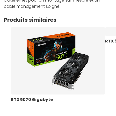
Materiel.net pour un montage sur-mesure et un
cable management soigné.
Produits similaires
RTX 
RTX 5070 Gigabyte