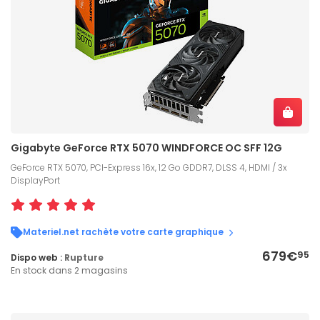
Gigabyte GeForce RTX 5070 WINDFORCE OC SFF 12G
GeForce RTX 5070, PCI-Express 16x, 12 Go GDDR7, DLSS 4, HDMI / 3x
DisplayPort
Materiel.net rachète votre carte graphique
679€
95
Dispo web :
Rupture
En stock dans 2 magasins