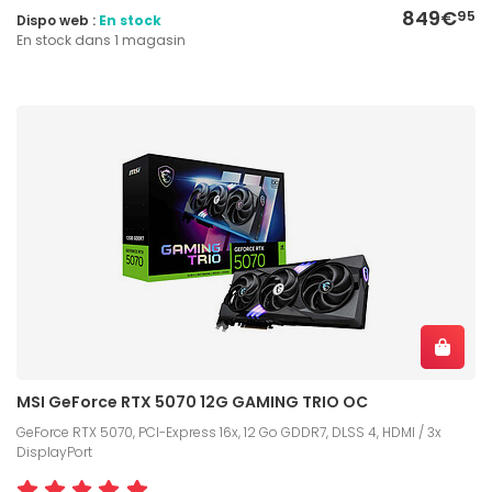
849€
95
Dispo web :
En stock
En stock dans 1 magasin
MSI GeForce RTX 5070 12G GAMING TRIO OC
GeForce RTX 5070, PCI-Express 16x, 12 Go GDDR7, DLSS 4, HDMI / 3x
DisplayPort