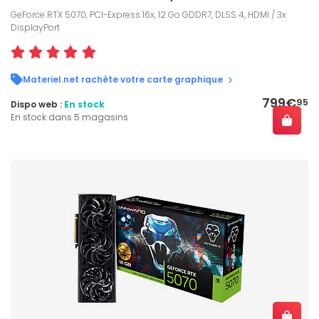
GeForce RTX 5070, PCI-Express 16x, 12 Go GDDR7, DLSS 4, HDMI / 3x
DisplayPort
Materiel.net rachète votre carte graphique
799€
95
Dispo web :
En stock
En stock dans 5 magasins