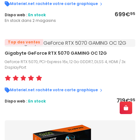
Materiel.net rachète votre carte graphique
699€
95
Dispo web :
En stock
En stock dans 2 magasins
Top des ventes
Gigabyte GeForce RTX 5070 GAMING OC 12G
GeForce RTX 5070, PCI-Express 16x, 12 Go GDDR7, DLSS 4, HDMI / 3x
DisplayPort
Materiel.net rachète votre carte graphique
719€
95
Dispo web :
En stock