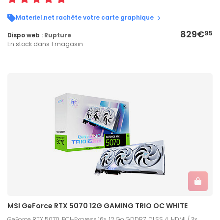
Materiel.net rachète votre carte graphique
829€
95
Dispo web :
Rupture
En stock dans 1 magasin
MSI GeForce RTX 5070 12G GAMING TRIO OC WHITE
GeForce RTX 5070, PCI-Express 16x, 12 Go GDDR7, DLSS 4, HDMI / 3x