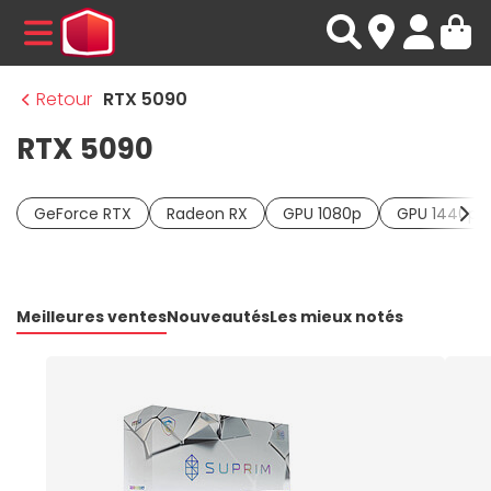
MENU
Retour
RTX 5090
RTX 5090
GeForce RTX
Radeon RX
GPU 1080p
GPU 1440p
Meilleures ventes
Nouveautés
Les mieux notés