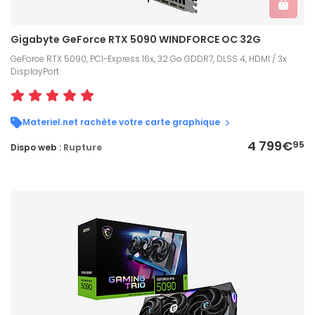
Gigabyte GeForce RTX 5090 WINDFORCE OC 32G
GeForce RTX 5090, PCI-Express 16x, 32 Go GDDR7, DLSS 4, HDMI / 3x
DisplayPort
Materiel.net rachète votre carte graphique
4 799€
95
Dispo web :
Rupture