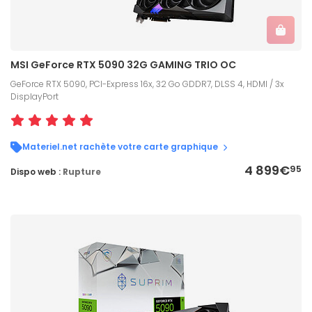
MSI GeForce RTX 5090 32G GAMING TRIO OC
GeForce RTX 5090, PCI-Express 16x, 32 Go GDDR7, DLSS 4, HDMI / 3x
DisplayPort
Materiel.net rachète votre carte graphique
4 899€
95
Dispo web :
Rupture