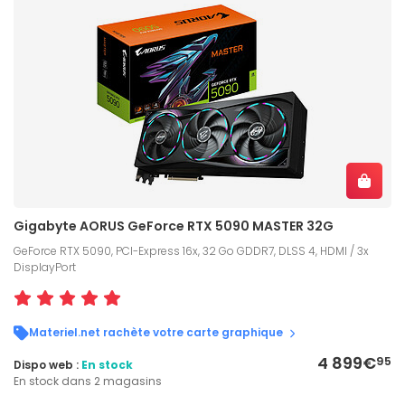
Gigabyte AORUS GeForce RTX 5090 MASTER 32G
GeForce RTX 5090, PCI-Express 16x, 32 Go GDDR7, DLSS 4, HDMI / 3x
DisplayPort
Materiel.net rachète votre carte graphique
4 899€
95
Dispo web :
En stock
En stock dans 2 magasins