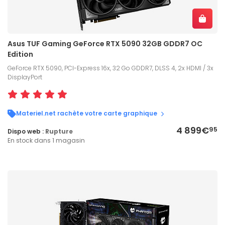
Asus TUF Gaming GeForce RTX 5090 32GB GDDR7 OC
Edition
GeForce RTX 5090, PCI-Express 16x, 32 Go GDDR7, DLSS 4, 2x HDMI / 3x
DisplayPort
Materiel.net rachète votre carte graphique
4 899€
95
Dispo web :
Rupture
En stock dans 1 magasin