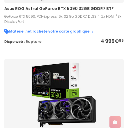
Asus ROG Astral GeForce RTX 5090 32GB GDDR7 BTF
GeForce RTX 5090, PCI-Express 16x, 32 Go GDDR7, DLSS 4, 2x HDMI / 3x
DisplayPort
Materiel.net rachète votre carte graphique
4 999€
95
Dispo web :
Rupture