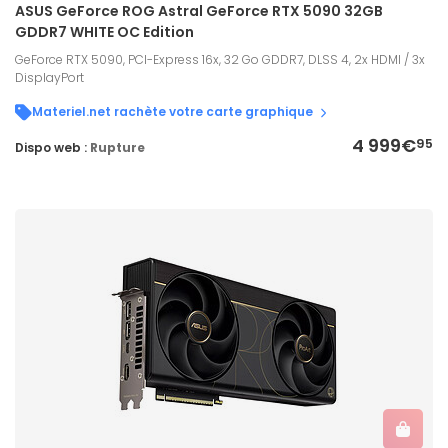
ASUS GeForce ROG Astral GeForce RTX 5090 32GB
GDDR7 WHITE OC Edition
GeForce RTX 5090, PCI-Express 16x, 32 Go GDDR7, DLSS 4, 2x HDMI / 3x
DisplayPort
Materiel.net rachète votre carte graphique
4 999€
95
Dispo web :
Rupture