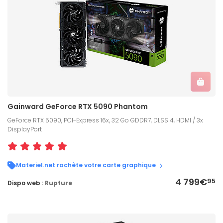
Gainward GeForce RTX 5090 Phantom
GeForce RTX 5090, PCI-Express 16x, 32 Go GDDR7, DLSS 4, HDMI / 3x
DisplayPort
Materiel.net rachète votre carte graphique
4 799€
95
Dispo web :
Rupture