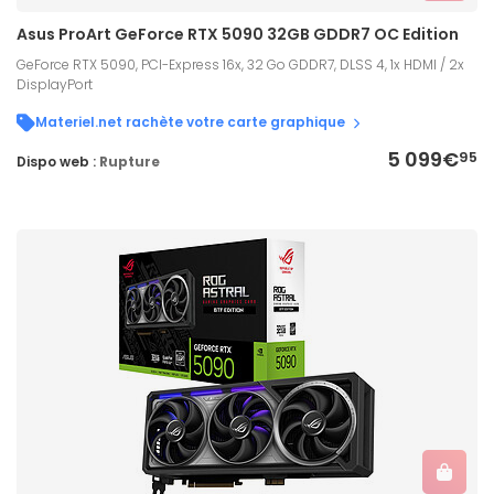
Asus ProArt GeForce RTX 5090 32GB GDDR7 OC Edition
GeForce RTX 5090, PCI-Express 16x, 32 Go GDDR7, DLSS 4, 1x HDMI / 2x
DisplayPort
Materiel.net rachète votre carte graphique
5 099€
95
Dispo web :
Rupture