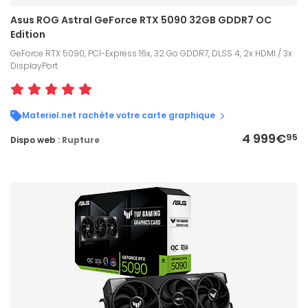
Asus ROG Astral GeForce RTX 5090 32GB GDDR7 OC
Edition
GeForce RTX 5090, PCI-Express 16x, 32 Go GDDR7, DLSS 4, 2x HDMI / 3x
DisplayPort
Materiel.net rachète votre carte graphique
4 999€
95
Dispo web :
Rupture