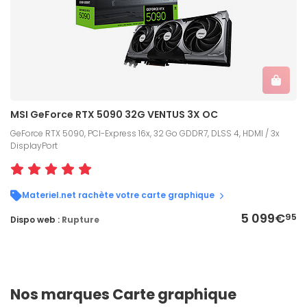
MSI GeForce RTX 5090 32G VENTUS 3X OC
GeForce RTX 5090, PCI-Express 16x, 32 Go GDDR7, DLSS 4, HDMI / 3x
DisplayPort
Materiel.net rachète votre carte graphique
5 099€
95
Dispo web :
Rupture
Nos marques Carte graphique