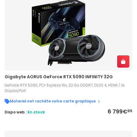
Gigabyte AORUS GeForce RTX 5090 INFINITY 32G
GeForce RTX 5090, PCI-Express 16x, 32 Go GDDR7, DLSS 4, HDMI / 3x
DisplayPort
Materiel.net rachète votre carte graphique
6 799€
95
Dispo web :
En stock