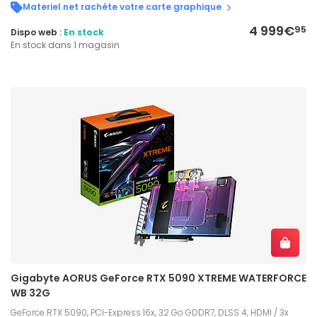
Materiel.net rachète votre carte graphique
4 999€
95
Dispo web :
En stock
En stock dans 1 magasin
Gigabyte AORUS GeForce RTX 5090 XTREME WATERFORCE
WB 32G
GeForce RTX 5090, PCI-Express 16x, 32 Go GDDR7, DLSS 4, HDMI / 3x