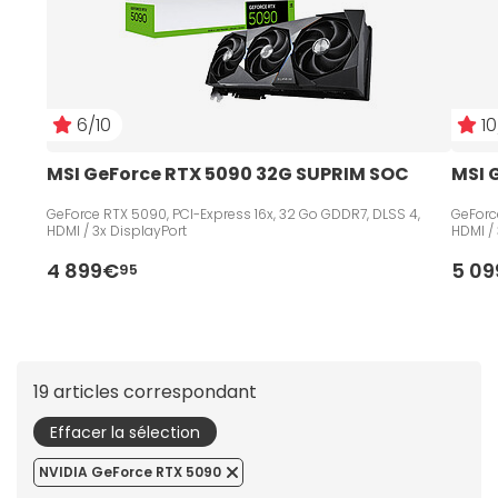
6/10
10
MSI GeForce RTX 5090 32G SUPRIM SOC
MSI 
GeForce RTX 5090, PCI-Express 16x, 32 Go GDDR7, DLSS 4,
GeForc
HDMI / 3x DisplayPort
HDMI /
4 899€
5 0
95
19 articles correspondant
Effacer la sélection
NVIDIA GeForce RTX 5090