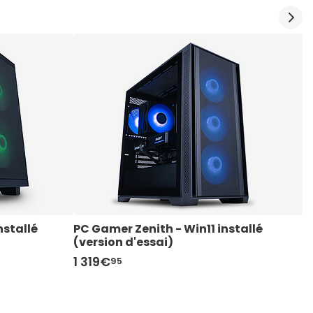
stallé 
PC Gamer Zenith - Win11 installé 
P
(version d'essai)
(
1 319€
8
95