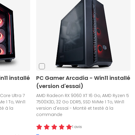
11 installé
PC Gamer Arcadia - Win11 installé
(version d'essai)
Core Ultra 7
AMD Radeon RX 9060 XT 16 Go, AMD Ryzen 5
e 1 To, Win11
7500X3D, 32 Go DDR5, SSD NVMe 1 To, Win11
té à la
version d'essai - Monté et testé à la
commande
1 avis