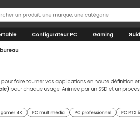
rtable
Configurateur PC
Gaming
Gui
 bureau
pour faire tourner vos applications en haute définition e
rale)
pour chaque usage. Animée par un SSD et un proces
urants comme la suite Office. Joueur occasionnel ou invét
jeux vidéos en 1080p /1440p / 4K. Vous utilisez des logic
de calculs intensifs. Plus évolutif qu'un
PC portable
, vou
 gamer 4K
PC multimédia
PC professionnel
PC RTX 5
tures de carte mère et de CPU.