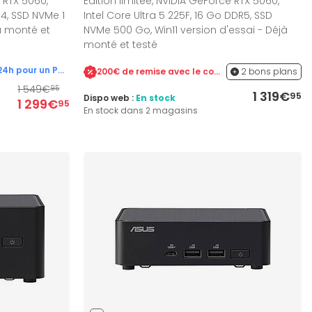
e RTX 5060,
Edition limitée, NVIDIA GeForce RTX 5060,
4, SSD NVMe 1
Intel Core Ultra 5 225F, 16 Go DDR5, SSD
jà monté et
NVMe 500 Go, Win11 version d'essai - Déjà
monté et testé
Garanti 5 ans & expédié sous 24h pour un PC en stock !
200€ de remise avec le code ULTRA jusqu'au 31/08
2 bons plans
1 549€
95
1 319€
95
Dispo web :
En stock
1 299€
95
En stock dans 2 magasins