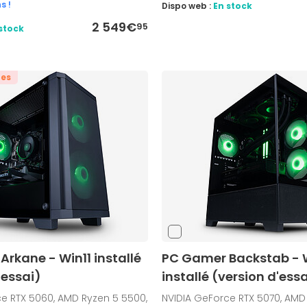
s !
Dispo web :
En stock
2 549€
95
stock
tes
rkane - Win11 installé
PC Gamer Backstab - W
'essai)
installé (version d'essa
e RTX 5060, AMD Ryzen 5 5500,
NVIDIA GeForce RTX 5070, AMD