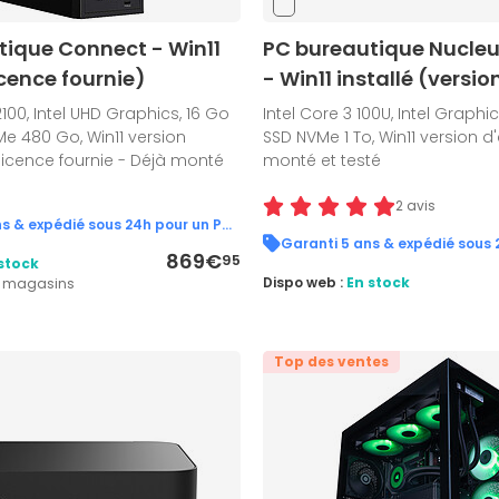
tique Connect - Win11
PC bureautique Nucleus
icence fournie)
- Win11 installé (versio
12100, Intel UHD Graphics, 16 Go
Intel Core 3 100U, Intel Graphi
e 480 Go, Win11 version
SSD NVMe 1 To, Win11 version d
licence fournie - Déjà monté
monté et testé
2 avis
Garanti 5 ans & expédié sous 24h pour un PC en stock !
869€
95
stock
Dispo web :
En stock
2 magasins
Top des ventes