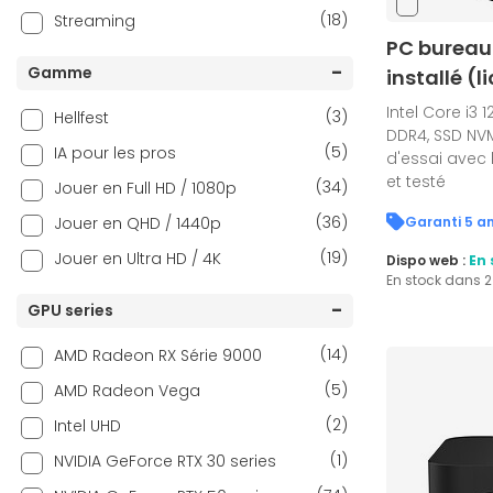
(18)
Streaming
PC bureau
Gamme
installé (l
Intel Core i3 
(3)
Hellfest
DDR4, SSD NVM
(5)
IA pour les pros
d'essai avec 
et testé
(34)
Jouer en Full HD / 1080p
(36)
Jouer en QHD / 1440p
(19)
Jouer en Ultra HD / 4K
Dispo web :
En 
En stock dans 
GPU series
(14)
AMD Radeon RX Série 9000
(5)
AMD Radeon Vega
(2)
Intel UHD
(1)
NVIDIA GeForce RTX 30 series