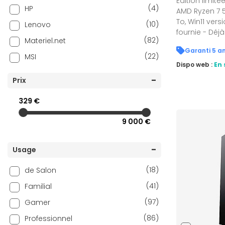
Edition limité
(4)
HP
AMD Ryzen 7 5
To, Win11 vers
(10)
Lenovo
fournie - Déj
(82)
Materiel.net
(22)
MSI
Dispo web :
En 
Prix
329 €
9 000 €
Usage
(18)
de Salon
(41)
Familial
(97)
Gamer
(86)
Professionnel