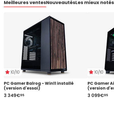
Meilleures ventes
Nouveautés
Les mieux notés
10/10
10/10
PC Gamer Balrog - Win11 installé 
PC Gamer Air
(version d'essai)
(version d'e
3 349€
3 099€
95
95