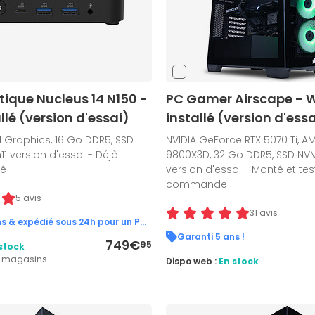
ique Nucleus 14 N150 -
PC Gamer Airscape - W
llé (version d'essai)
installé (version d'essa
tel Graphics, 16 Go DDR5, SSD
NVIDIA GeForce RTX 5070 Ti, A
11 version d'essai - Déjà
9800X3D, 32 Go DDR5, SSD NVMe
té
version d'essai - Monté et tes
commande
5 avis
31 avis
Garanti 5 ans & expédié sous 24h pour un PC en stock !
Garanti 5 ans !
749€
95
stock
2 magasins
Dispo web :
En stock