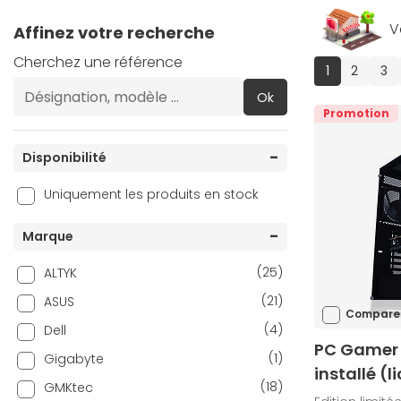
V
Affinez votre recherche
Cherchez une référence
(current)
1
2
3
Ok
Promotion
Disponibilité
Uniquement les produits en stock
Marque
(25)
ALTYK
(21)
ASUS
Compare
(4)
Dell
PC Gamer 
(1)
Gigabyte
installé (l
(18)
GMKtec