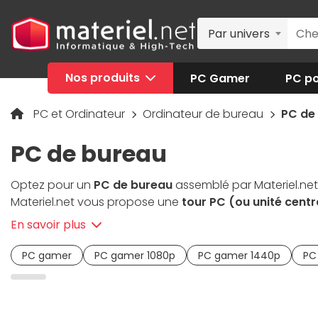
Par univers
Nos produits
PC Gamer
PC po
PC et Ordinateur
Ordinateur de bureau
PC de
PC de bureau
Optez pour un
PC de bureau
assemblé par Materiel.net 
Materiel.net vous propose une
tour PC (ou unité cent
et multimédia
offrira de la réactivité aux logiciels co
En savoir plus
sélection de PC gamer
, capables de faire tourner vos 
? Nos PC professionnels seront adaptés pour vos tâches 
PC gamer
PC gamer 1080p
PC gamer 1440p
PC
kits d'évolution PC
, et bénéficier des dernières architec