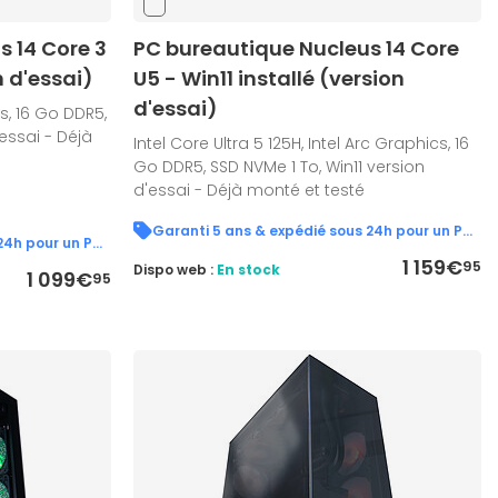
 14 Core 3
PC bureautique Nucleus 14 Core
n d'essai)
U5 - Win11 installé (version
d'essai)
cs, 16 Go DDR5,
'essai - Déjà
Intel Core Ultra 5 125H, Intel Arc Graphics, 16
Go DDR5, SSD NVMe 1 To, Win11 version
d'essai - Déjà monté et testé
Garanti 5 ans & expédié sous 24h pour un PC en stock !
Garanti 5 ans & expédié sous 24h pour un PC en stock !
1 159€
95
Dispo web :
En stock
1 099€
95