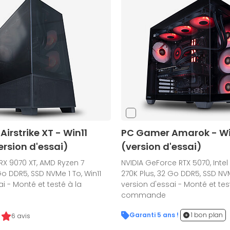
irstrike XT - Win11
PC Gamer Amarok - Win
version d'essai)
(version d'essai)
X 9070 XT, AMD Ryzen 7
NVIDIA GeForce RTX 5070, Intel 
o DDR5, SSD NVMe 1 To, Win11
270K Plus, 32 Go DDR5, SSD NVM
i - Monté et testé à la
version d'essai - Monté et tes
commande
Garanti 5 ans !
1 bon plan
6 avis