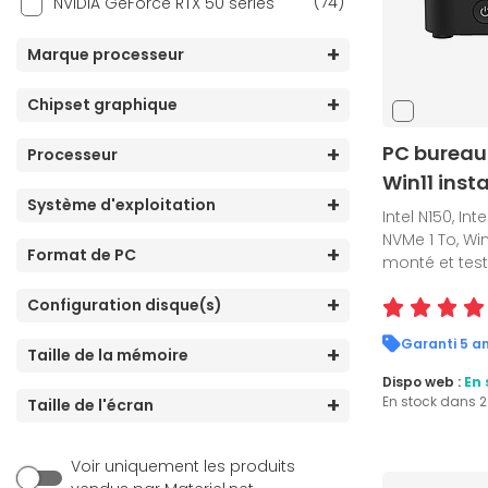
(74)
NVIDIA GeForce RTX 50 series
Marque processeur
Chipset graphique
PC bureaut
Processeur
Win11 insta
Système d'exploitation
Intel N150, In
NVMe 1 To, Win
Format de PC
monté et tes
Configuration disque(s)
Taille de la mémoire
Dispo web :
En 
En stock dans 
Taille de l'écran
Voir uniquement les produits