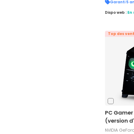
Garanti 5 an
Dispo web :
En 
Top des ven
PC Gamer A
(version d
NVIDIA GeForc