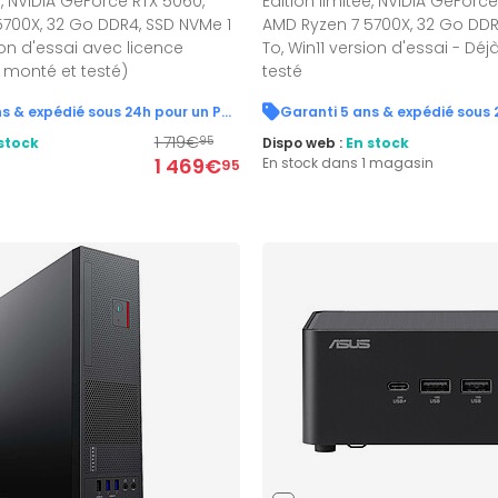
e, NVIDIA GeForce RTX 5060,
Edition limitée, NVIDIA GeForc
700X, 32 Go DDR4, SSD NVMe 1
AMD Ryzen 7 5700X, 32 Go DDR
ion d'essai avec licence
To, Win11 version d'essai - Dé
à monté et testé)
testé
Garanti 5 ans & expédié sous 24h pour un PC en stock !
1 719€
stock
Dispo web :
En stock
95
1 469€
En stock dans 1 magasin
95