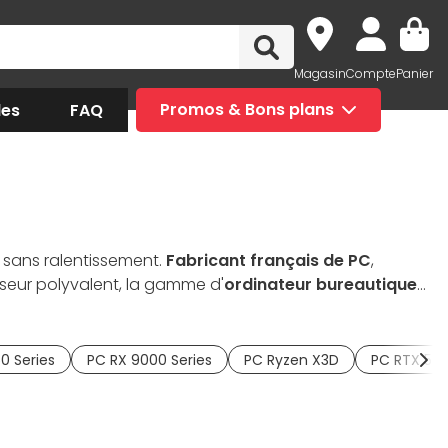
Magasin
Compte
Panier
des
FAQ
Promos & Bons plans
t sans ralentissement.
Fabricant français de PC
,
seur polyvalent, la gamme d'
ordinateur bureautique
éré, craquez pour un
PC fixe
performant parmi notre
iels de conception 2D et 3D comme AutoCAD et SolidWorks
s pourrez mettre à jour votre
PC desktop
grâce à nos
0 Series
PC RX 9000 Series
PC Ryzen X3D
PC RTX 50