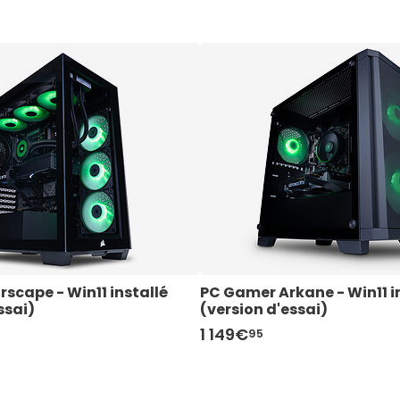
scape - Win11 installé 
PC Gamer Arkane - Win11 in
ssai)
(version d'essai)
1 149€
95