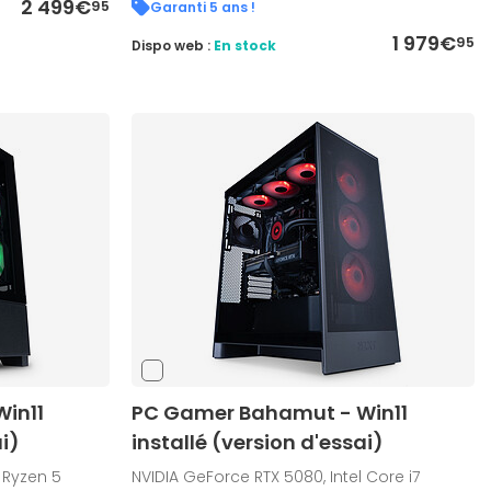
2 499€
95
Garanti 5 ans !
1 979€
95
Dispo web :
En stock
in11
PC Gamer Bahamut - Win11
i)
installé (version d'essai)
 Ryzen 5
NVIDIA GeForce RTX 5080, Intel Core i7