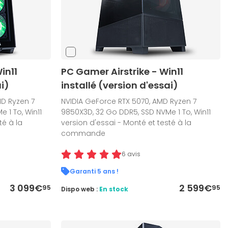
in11
PC Gamer Airstrike - Win11
i)
installé (version d'essai)
MD Ryzen 7
NVIDIA GeForce RTX 5070, AMD Ryzen 7
 1 To, Win11
9850X3D, 32 Go DDR5, SSD NVMe 1 To, Win11
té à la
version d'essai - Monté et testé à la
commande
6 avis
Garanti 5 ans !
3 099€
2 599€
95
95
Dispo web :
En stock