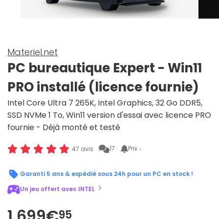
Materiel.net
PC bureautique Expert - Win11
PRO installé (licence fournie)
Intel Core Ultra 7 265K, Intel Graphics, 32 Go DDR5,
SSD NVMe 1 To, Win11 version d'essai avec licence PRO
fournie - Déjà monté et testé
17
Prix ↓
47 avis
Garanti 5 ans & expédié sous 24h pour un PC en stock !
Un jeu offert avec INTEL
1 699€
95