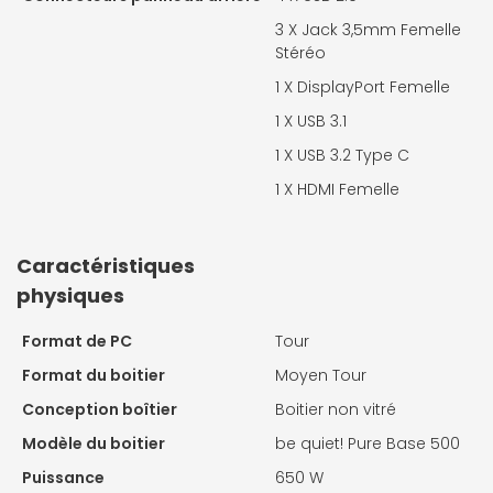
3 X
Jack 3,5mm Femelle
Stéréo
1 X
DisplayPort Femelle
1 X
USB 3.1
1 X
USB 3.2 Type C
1 X
HDMI Femelle
Caractéristiques
physiques
Format de PC
Tour
Format du boitier
Moyen Tour
Conception boîtier
Boitier non vitré
Modèle du boitier
be quiet! Pure Base 500
Puissance
650 W