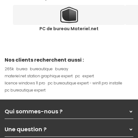
PC de bureau Materiel.net
Nos clients recherchent aussi :
265k
burea
bureautique
bureay
materiel.net station graphique expert
pc
expert
licence windows 11 pro
pc bureautique expert - win11 pro installe
pc bureautique expert
Qui sommes-nous ?
Qui sommes-nous ?
Une question ?
Nos services