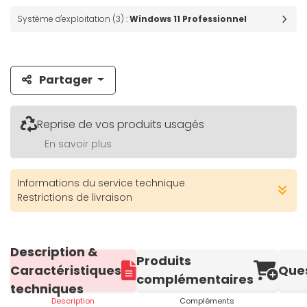
Système d'exploitation (3) :
Windows 11 Professionnel
Partager
Reprise de vos produits usagés
En savoir plus
Informations du service technique
Restrictions de livraison
Description &
Produits
Caractéristiques
Que
complémentaires
techniques
Description
Compléments