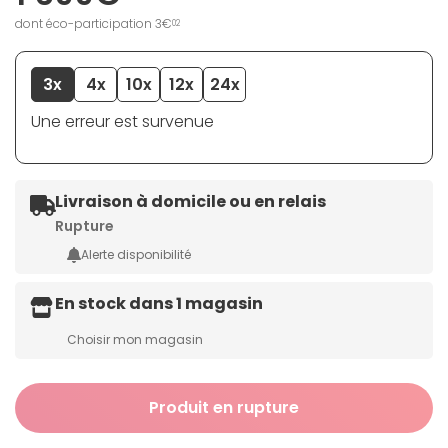
dont éco-participation 3€
02
3x
4x
10x
12x
24x
Une erreur est survenue
Livraison à domicile ou en relais
Rupture
Alerte disponibilité
En stock dans 1 magasin
Choisir mon magasin
Produit en rupture