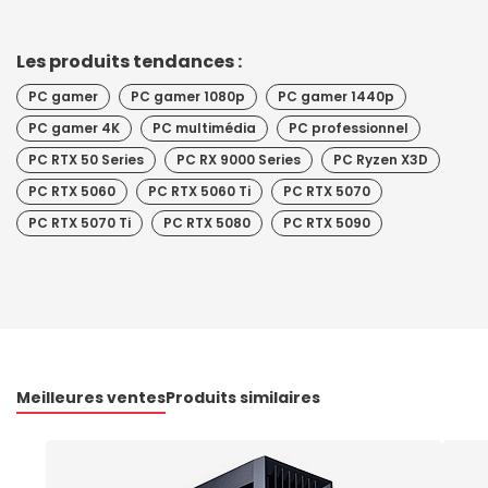
Les produits tendances :
PC gamer
PC gamer 1080p
PC gamer 1440p
PC gamer 4K
PC multimédia
PC professionnel
PC RTX 50 Series
PC RX 9000 Series
PC Ryzen X3D
PC RTX 5060
PC RTX 5060 Ti
PC RTX 5070
PC RTX 5070 Ti
PC RTX 5080
PC RTX 5090
Meilleures ventes
Produits similaires