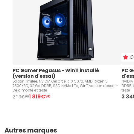
10
PC Gamer Pegasus - Win11 installé 
PC Ga
(version d'essai)
d'es
Edition limitée, NVIDIA GeForce RTX 5070, AMD Ryzen 5
NVIDIA
7500X3D, 32 Go DDR5, SSD NVMe 1 To, Win11 version d'essai -
DDR5, 
Déjà monté et testé
testé
1 819€
3 3
90
2 119€
90
Autres marques