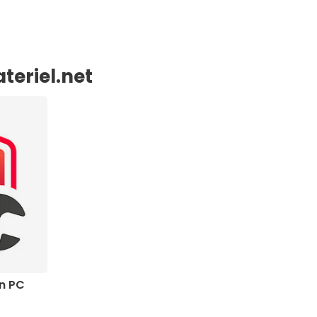
teriel.net
on PC