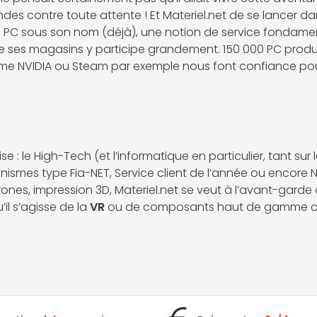
ndes contre toute attente ! Et Materiel.net de se lancer d
de PC sous son nom (déjà), une notion de service fondamen
de ses magasins y participe grandement. 150 000 PC produits
e NVIDIA ou Steam par exemple nous font confiance pour
 : le High-Tech (et l’informatique en particulier, tant sur
anismes type Fia-NET, Service client de l’année ou encore
drones, impression 3D, Materiel.net se veut à l’avant-garde
il s’agisse de la
VR
ou de composants haut de gamme 