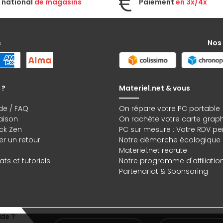
 national
de magasins
Paiement
en 3x/4x
s
Nos
 ?
Materiel.net & vous
de / FAQ
On répare votre PC portable
raison
On rachète votre carte grap
ck Zen
PC sur mesure : Votre RDV pe
r un retour
Notre démarche écologique
Materiel.net recrute
ts et tutoriels
Notre programme d'affiliatio
Partenariat & Sponsoring