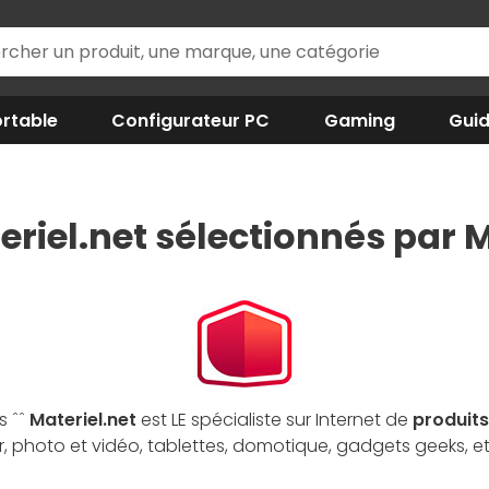
rtable
Configurateur PC
Gaming
Gui
eriel.net sélectionnés par M
s ˆˆ
Materiel.net
est LE spécialiste sur Internet de
produits
hoto et vidéo, tablettes, domotique, gadgets geeks, etc.)
: conçus par nos équipes ou par vos soins, ces ordinateu