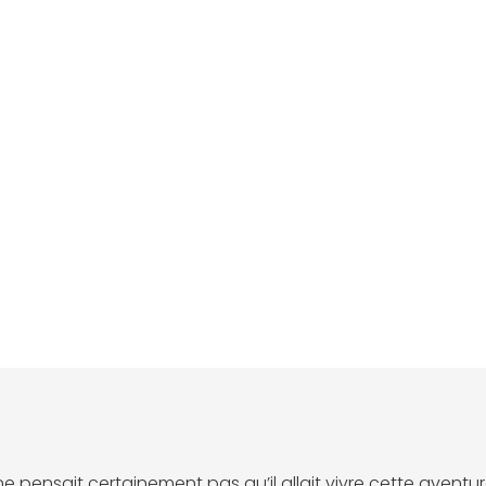
e pensait certainement pas qu’il allait vivre cette aventure