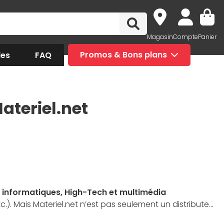
Magasin
Compte
Panier
des
FAQ
Promos & Bons plans
ateriel.net
 informatiques, High-Tech et multimédia
. Mais Materiel.net n’est pas seulement un distributeur
rs sont montés dans nos locaux par nos experts (en