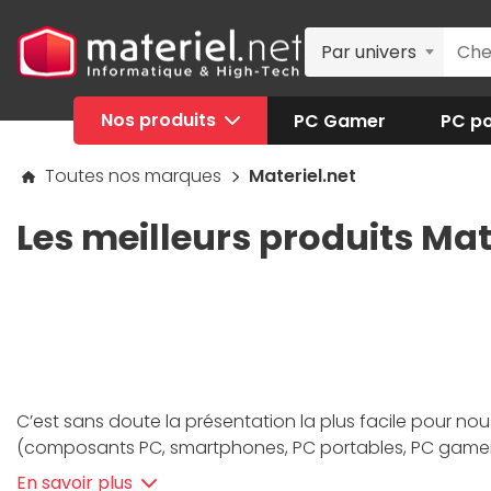
Par univers
Nos produits
PC Gamer
PC po
Toutes nos marques
Materiel.net
Les meilleurs produits Mat
C’est sans doute la présentation la plus facile pour nou
(composants PC, smartphones, PC portables, PC gamer, p
et nous proposons depuis toujours les
PC Materiel.net
En savoir plus