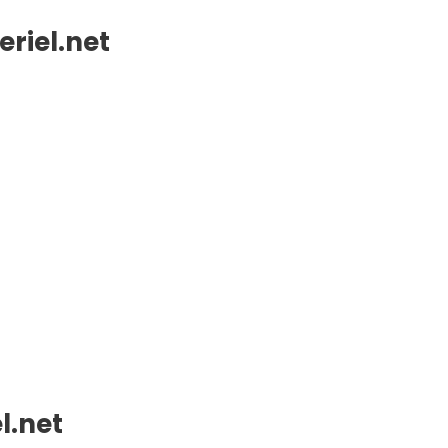
riel.net
l.net