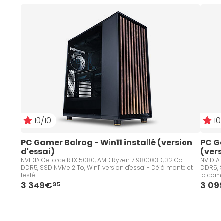
10/10
10
PC Gamer Balrog - Win11 installé (version 
PC G
d'essai)
(ver
NVIDIA GeForce RTX 5080, AMD Ryzen 7 9800X3D, 32 Go
NVIDIA
DDR5, SSD NVMe 2 To, Win11 version d'essai - Déjà monté et
DDR5, S
testé
la co
3 349€
3 0
95