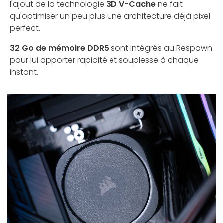
l'ajout de la technologie
3D V-Cache
ne fait
qu'optimiser un peu plus une architecture déjà pixel
perfect.
32 Go de mémoire DDR5
sont intégrés au Respawn
pour lui apporter rapidité et souplesse à chaque
instant.