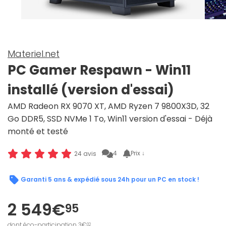
Materiel.net
PC Gamer Respawn - Win11
installé (version d'essai)
AMD Radeon RX 9070 XT, AMD Ryzen 7 9800X3D, 32
Go DDR5, SSD NVMe 1 To, Win11 version d'essai - Déjà
monté et testé
4
Prix ↓
24 avis
Garanti 5 ans & expédié sous 24h pour un PC en stock !
2 549€
95
dont éco-participation 3€
02