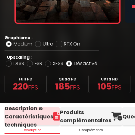
Graphisme :
Medium
Ultra
RTX On
Upscaling :
DLSS
FSR
XESS
Désactivé
Full HD
Quad HD
Ultra HD
220
185
105
FPS
FPS
FPS
Description &
Produits
Caractéristiques
Que
complémentaires
techniques
Description
Compléments