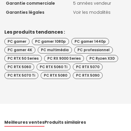
Garantie commerciale
5 années vendeur
Garanties légales
Voir les modalités
Les produits tendances :
PC gamer
PC gamer 1080p
PC gamer 1440p
PC gamer 4K
PC multimédia
PC professionnel
PC RTX 50 Series
PC RX 9000 Series
PC Ryzen X3D
PC RTX 5060
PC RTX 5060 Ti
PC RTX 5070
PC RTX 5070 Ti
PC RTX 5080
PC RTX 5090
Meilleures ventes
Produits similaires