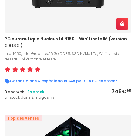
PC bureautique Nucleus 14 N150 - Win11 installé (version
d'essai)
Intel N150, Intel Graphics, 16 Go DDR5, SSD NVMe 1 To, Win11 version
d'essai - Déjà monté et testé
Garanti 5 ans & expédié sous 24h pour un PC en stock !
749€
95
Dispo web :
En stock
En stock dans 2 magasins
Top des ventes