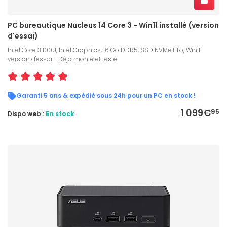
PC bureautique Nucleus 14 Core 3 - Win11 installé (version
d'essai)
Intel Core 3 100U, Intel Graphics, 16 Go DDR5, SSD NVMe 1 To, Win11
version d'essai - Déjà monté et testé
Garanti 5 ans & expédié sous 24h pour un PC en stock !
1 099€
95
Dispo web :
En stock