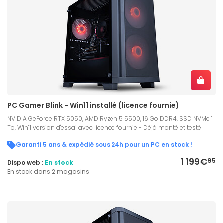
PC Gamer Blink - Win11 installé (licence fournie)
NVIDIA GeForce RTX 5050, AMD Ryzen 5 5500, 16 Go DDR4, SSD NVMe 1
To, Win11 version d'essai avec licence fournie - Déjà monté et testé
Garanti 5 ans & expédié sous 24h pour un PC en stock !
1 199€
95
Dispo web :
En stock
En stock dans 2 magasins