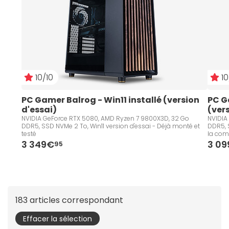
10/10
10
PC Gamer Balrog - Win11 installé (version 
PC G
d'essai)
(ver
NVIDIA GeForce RTX 5080, AMD Ryzen 7 9800X3D, 32 Go
NVIDIA
DDR5, SSD NVMe 2 To, Win11 version d'essai - Déjà monté et
DDR5, S
testé
la co
3 349€
3 0
95
183 articles correspondant
Effacer la sélection