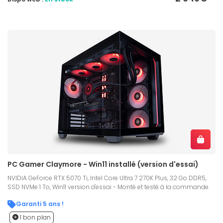
PC Gamer Claymore - Win11 installé (version d'essai)
NVIDIA GeForce RTX 5070 Ti, Intel Core Ultra 7 270K Plus, 32 Go DDR5,
SSD NVMe 1 To, Win11 version d'essai - Monté et testé à la commande
Garanti 5 ans !
1 bon plan