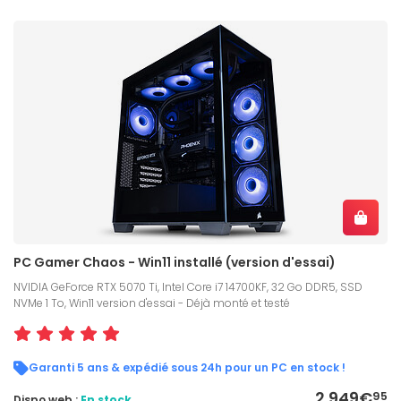
PC Gamer Chaos - Win11 installé (version d'essai)
NVIDIA GeForce RTX 5070 Ti, Intel Core i7 14700KF, 32 Go DDR5, SSD
NVMe 1 To, Win11 version d'essai - Déjà monté et testé
Garanti 5 ans & expédié sous 24h pour un PC en stock !
2 949€
95
Dispo web :
En stock