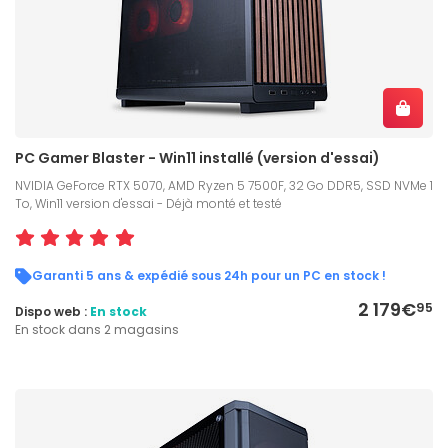
PC Gamer Blaster - Win11 installé (version d'essai)
NVIDIA GeForce RTX 5070, AMD Ryzen 5 7500F, 32 Go DDR5, SSD NVMe 1
To, Win11 version d'essai - Déjà monté et testé
Garanti 5 ans & expédié sous 24h pour un PC en stock !
2 179€
95
Dispo web :
En stock
En stock dans 2 magasins