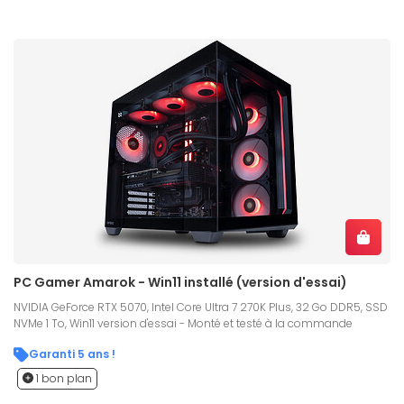
PC Gamer Amarok - Win11 installé (version d'essai)
NVIDIA GeForce RTX 5070, Intel Core Ultra 7 270K Plus, 32 Go DDR5, SSD
NVMe 1 To, Win11 version d'essai - Monté et testé à la commande
Garanti 5 ans !
1 bon plan