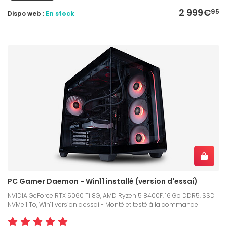
2 999€
95
Dispo web :
En stock
PC Gamer Daemon - Win11 installé (version d'essai)
NVIDIA GeForce RTX 5060 Ti 8G, AMD Ryzen 5 8400F, 16 Go DDR5, SSD
NVMe 1 To, Win11 version d'essai - Monté et testé à la commande