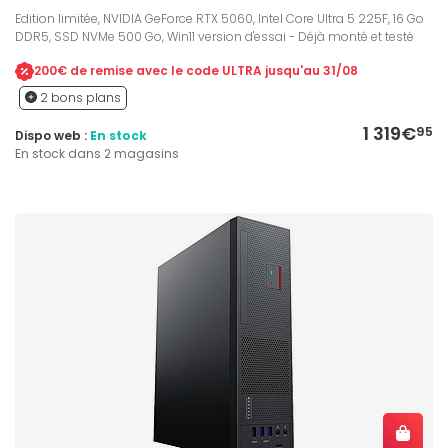
Edition limitée, NVIDIA GeForce RTX 5060, Intel Core Ultra 5 225F, 16 Go
DDR5, SSD NVMe 500 Go, Win11 version d'essai - Déjà monté et testé
200€ de remise avec le code ULTRA jusqu'au 31/08
2 bons plans
1 319€
95
Dispo web :
En stock
En stock dans 2 magasins