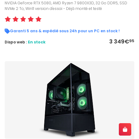
NVIDIA GeForce RTX 5080, AMD Ryzen 7 9800X3D, 32 Go DDR5, SSD
NVMe 2 To, Win11 version d'essai - Déjà monté et testé
Garanti 5 ans & expédié sous 24h pour un PC en stock !
3 349€
95
Dispo web :
En stock