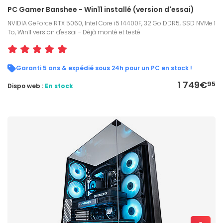
PC Gamer Banshee - Win11 installé (version d'essai)
NVIDIA GeForce RTX 5060, Intel Core i5 14400F, 32 Go DDR5, SSD NVMe 1
To, Win11 version d'essai - Déjà monté et testé
Garanti 5 ans & expédié sous 24h pour un PC en stock !
1 749€
95
Dispo web :
En stock