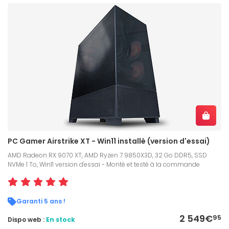
PC Gamer Airstrike XT - Win11 installé (version d'essai)
AMD Radeon RX 9070 XT, AMD Ryzen 7 9850X3D, 32 Go DDR5, SSD
NVMe 1 To, Win11 version d'essai - Monté et testé à la commande
Garanti 5 ans !
2 549€
95
Dispo web :
En stock