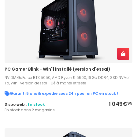
PC Gamer Blink - Win11 installé (version d'essai)
NVIDIA GeForce RTX 5050, AMD Ryzen 5 5500, 16 Go DDR4, SSD NVMe 1
To, Win11 version d'essai - Déjà monté et testé
Garanti 5 ans & expédié sous 24h pour un PC en stock !
1 049€
95
Dispo web :
En stock
En stock dans 2 magasins