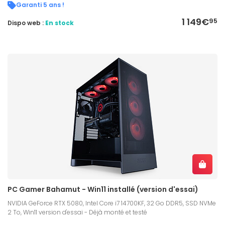
Garanti 5 ans !
1 149€
95
Dispo web :
En stock
PC Gamer Bahamut - Win11 installé (version d'essai)
NVIDIA GeForce RTX 5080, Intel Core i7 14700KF, 32 Go DDR5, SSD NVMe
2 To, Win11 version d'essai - Déjà monté et testé