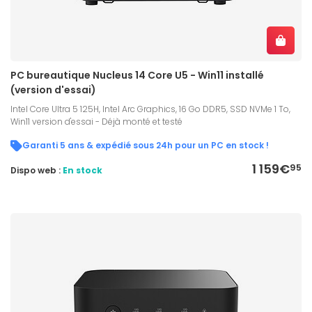
PC bureautique Nucleus 14 Core U5 - Win11 installé
(version d'essai)
Intel Core Ultra 5 125H, Intel Arc Graphics, 16 Go DDR5, SSD NVMe 1 To,
Win11 version d'essai - Déjà monté et testé
Garanti 5 ans & expédié sous 24h pour un PC en stock !
1 159€
95
Dispo web :
En stock