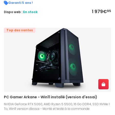
Garanti 5 ans !
1 979€
95
Dispo web :
En stock
Top des ventes
PC Gamer Arkane - Win11 installé (version d'essai)
NVIDIA GeForce RTX 5060, AMD Ryzen 5 5500, 16 Go DDR4, SSD NVMe 1
To, Win11 version d'essai - Monté et testé à la commande