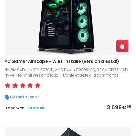
PC Gamer Airscape - Win11 installé (version d'essai)
NVIDIA GeForce RTX 5070 Ti, AMD Ryzen 7 9800X3D, 32 Go DDR5, SSD
NVMe 1 To, Win11 version d'essai - Monté et testé à la commande
Garanti 5 ans !
3 099€
95
Dispo web :
En stock