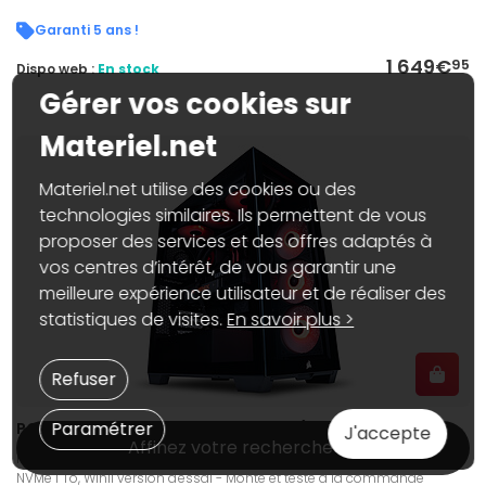
Garanti 5 ans !
1 649€
95
Dispo web :
En stock
Gérer vos cookies sur
Materiel.net
Materiel.net utilise des cookies ou des
technologies similaires. Ils permettent de vous
proposer des services et des offres adaptés à
vos centres d’intérêt, de vous garantir une
meilleure expérience utilisateur et de réaliser des
statistiques de visites.
En savoir plus >
Refuser
Paramétrer
PC Gamer Draconys - Win11 installé (version d'essai)
J'accepte
Affinez votre recherche
NVIDIA GeForce RTX 5080, AMD Ryzen 7 9800X3D, 32 Go DDR5, SSD
NVMe 1 To, Win11 version d'essai - Monté et testé à la commande