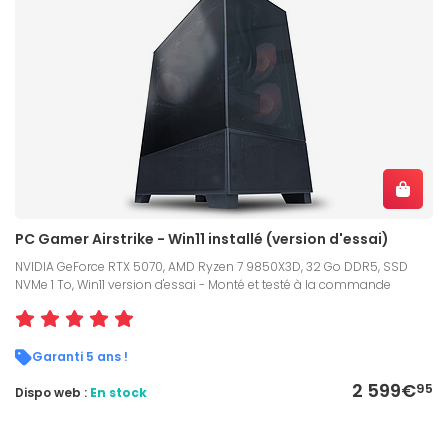
PC Gamer Airstrike - Win11 installé (version d'essai)
NVIDIA GeForce RTX 5070, AMD Ryzen 7 9850X3D, 32 Go DDR5, SSD
NVMe 1 To, Win11 version d'essai - Monté et testé à la commande
Garanti 5 ans !
2 599€
95
Dispo web :
En stock