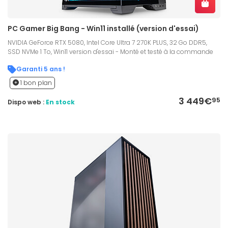
PC Gamer Big Bang - Win11 installé (version d'essai)
NVIDIA GeForce RTX 5080, Intel Core Ultra 7 270K PLUS, 32 Go DDR5,
SSD NVMe 1 To, Win11 version d'essai - Monté et testé à la commande
Garanti 5 ans !
1 bon plan
3 449€
95
Dispo web :
En stock