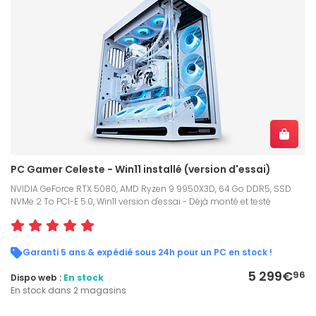
PC Gamer Celeste - Win11 installé (version d'essai)
NVIDIA GeForce RTX 5080, AMD Ryzen 9 9950X3D, 64 Go DDR5, SSD
NVMe 2 To PCI-E 5.0, Win11 version d'essai - Déjà monté et testé
Garanti 5 ans & expédié sous 24h pour un PC en stock !
5 299€
96
Dispo web :
En stock
En stock dans 2 magasins