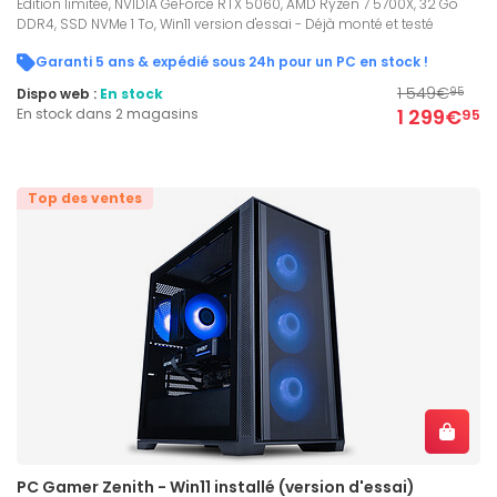
Edition limitée, NVIDIA GeForce RTX 5060, AMD Ryzen 7 5700X, 32 Go
DDR4, SSD NVMe 1 To, Win11 version d'essai - Déjà monté et testé
Garanti 5 ans & expédié sous 24h pour un PC en stock !
1 549€
Dispo web :
En stock
95
1 299€
En stock dans 2 magasins
95
Top des ventes
PC Gamer Zenith - Win11 installé (version d'essai)