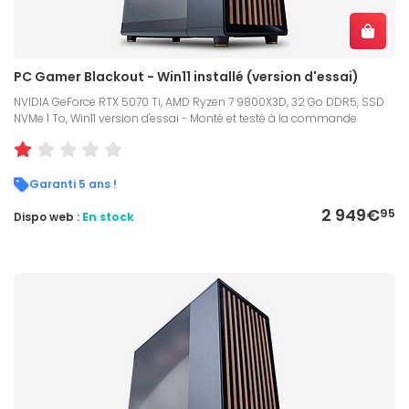
PC Gamer Blackout - Win11 installé (version d'essai)
NVIDIA GeForce RTX 5070 Ti, AMD Ryzen 7 9800X3D, 32 Go DDR5, SSD
NVMe 1 To, Win11 version d'essai - Monté et testé à la commande
Garanti 5 ans !
2 949€
95
Dispo web :
En stock