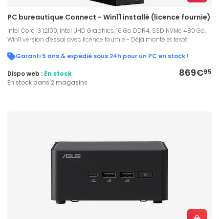
PC bureautique Connect - Win11 installé (licence fournie)
Intel Core i3 12100, Intel UHD Graphics, 16 Go DDR4, SSD NVMe 480 Go,
Win11 version d'essai avec licence fournie - Déjà monté et testé
Garanti 5 ans & expédié sous 24h pour un PC en stock !
869€
95
Dispo web :
En stock
En stock dans 2 magasins