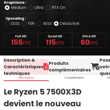
Graphisme :
Medium
Ultra
RTX On
Upscaling :
DLSS
FSR
XESS
Désactivé
Full HD
Quad HD
Ultra HD
155
115
60
FPS
FPS
FPS
Description &
Pos
Produits
Caractéristiques
votr
complémentaires
techniques
ques
Description
Compléments
Q
Le Ryzen 5 7500X3D
devient le nouveau