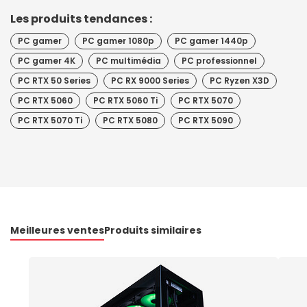
Les produits tendances :
PC gamer
PC gamer 1080p
PC gamer 1440p
PC gamer 4K
PC multimédia
PC professionnel
PC RTX 50 Series
PC RX 9000 Series
PC Ryzen X3D
PC RTX 5060
PC RTX 5060 Ti
PC RTX 5070
PC RTX 5070 Ti
PC RTX 5080
PC RTX 5090
Meilleures ventes
Produits similaires