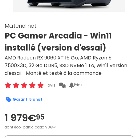
Materiel.net
PC Gamer Arcadia - Win11
installé (version d'essai)
AMD Radeon RX 9060 XT 16 Go, AMD Ryzen 5
7500X3D, 32 Go DDR5, SSD NVMe 1 To, Win11 version
d'essai - Monté et testé à la commande
Prix ↓
1 avis
Garanti 5 ans !
1 979€
95
dont éco-participation 3€
02