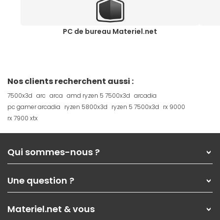
PC de bureau Materiel.net
Nos clients recherchent aussi :
7500x3d
arc
arca
amd ryzen 5 7500x3d
arcadia
pc gamer arcadia
ryzen 5800x3d
ryzen 5 7500x3d
rx 9000
rx 7900 xtx
Qui sommes-nous ?
Qui sommes-nous ?
Une question ?
Nos services
Les magasins Materiel.net
Rubrique d'aide / FAQ
Nos solutions pour les pros
Materiel.net & vous
Paiement, livraison
Contactez-nous