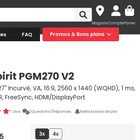
Magasin
Compte
Panier
des
FAQ
Promos & Bons plans
pirit PGM270 V2
7" Incurvé, VA, 16:9, 2560 x 1440 (WQHD), 1 ms,
R, FreeSync, HDMI/DisplayPort
7 avis
2
Questions/Réponses
Alerte baisse de prix
3x
4x
5