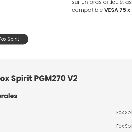
sur un bras articulé, 
compatible
VESA 75 
ox Spirit
Fox Spirit PGM270 V2
érales
Fox Sp
Fox Spir