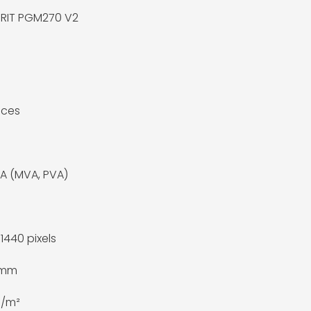
IRIT PGM270 V2
uces
VA (MVA, PVA)
1440 pixels
 mm
d/m²