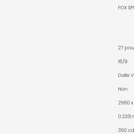
FOX SP
27 po
16/9
Dalle 
Non
2560 x 
0.2331
350 c