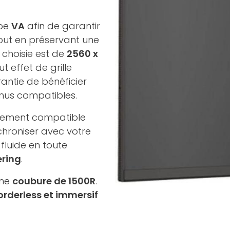
ype
VA
afin de garantir
tout en préservant une
 choisie est de
2560 x
 effet de grille
rantie de bénéficier
enus compatibles.
alement compatible
hroniser avec votre
fluide en toute
ering
.
une
coubure de 1500R
.
orderless et immersif