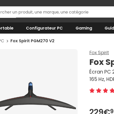
rtable
Configurateur PC
Gaming
Gui
 PC
Fox Spirit PGM270 V2
Fox Spirit
Fox S
Écran PC 2
165 Hz, HD
229€
9