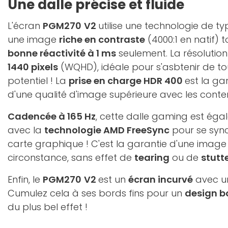
Une dalle précise et fluide
L'écran
PGM270
V2
utilise une technologie de t
une image
riche en contraste
(4000:1 en natif) 
bonne réactivité à 1 ms
seulement. La résolution
1440 pixels
(WQHD), idéale pour s'asbtenir de tout
potentiel ! La
prise en charge HDR 400
est la ga
d'une qualité d'image supérieure avec les cont
Cadencée à 165 Hz
, cette dalle gaming est ég
avec la
technologie AMD FreeSync
pour se sync
carte graphique ! C'est la garantie d'une image 
circonstance, sans effet de
tearing
ou de
stutt
Enfin, le
PGM270
V2
est un
écran incurvé
avec 
Cumulez cela à ses bords fins pour un
design b
du plus bel effet !