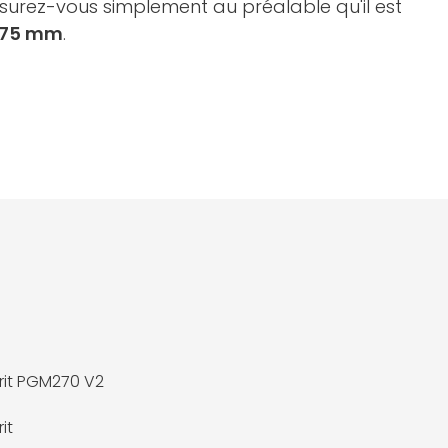
assurez-vous simplement au préalable qu'il est
x 75 mm
.
irit PGM270 V2
it