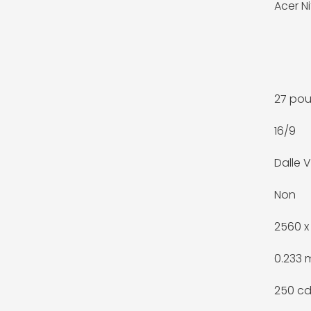
Acer Ni
27 po
16/9
Dalle 
Non
2560 x 
0.233
250 c