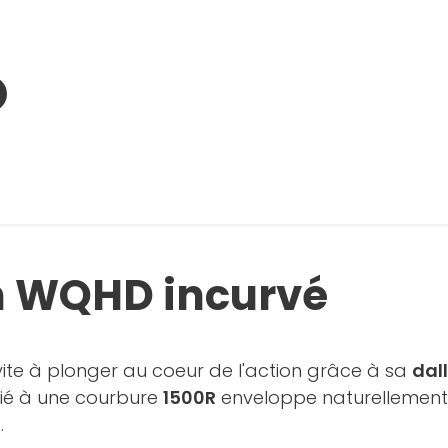
n WQHD incurvé
vite à plonger au coeur de l'action grâce à sa
dal
cié à une courbure
1500R
enveloppe naturellement 
.