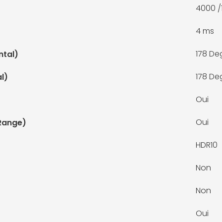
4000 /
4 ms
178 De
ntal)
178 De
al)
Oui
Oui
Range)
HDR10
Non
Non
Oui