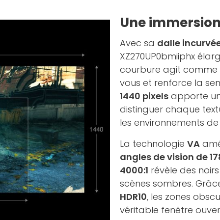
Une immersion 
Avec sa
dalle incurvé
XZ270UP0bmiiphx élargi
courbure agit comme un
vous et renforce la se
1440 pixels
apporte une
distinguer chaque tex
les environnements de 
La technologie
VA
amél
angles de vision de 17
4000:1
révèle des noirs
scènes sombres. Grâce
HDR10
, les zones obscu
véritable fenêtre ouve