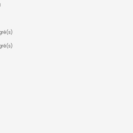
1
gré(s)
gré(s)