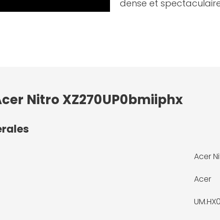
dense et spectaculaire
 Acer Nitro XZ270UP0bmiiphx
érales
Acer N
Acer
UM.HX0