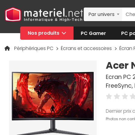
Par univers
Nos produits
PC Gamer
PC po
Périphériques PC
Écrans et accessoires
Écran
Acer 
Ecran PC 2
FreeSync, 
Dernier prix a
Photos non cont