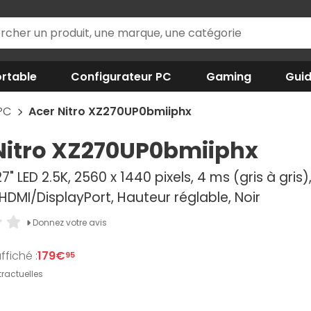
rtable
Configurateur PC
Gaming
Gui
 PC
Acer Nitro XZ270UP0bmiiphx
Nitro XZ270UP0bmiiphx
7" LED 2.5K, 2560 x 1440 pixels, 4 ms (gris à gris)
HDMI/DisplayPort, Hauteur réglable, Noir
Donnez votre avis
ffiché :
179€
95
ractuelles