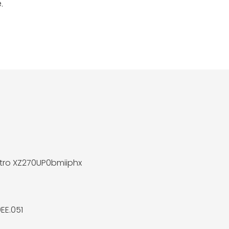
.
itro XZ270UP0bmiiphx
EE.051