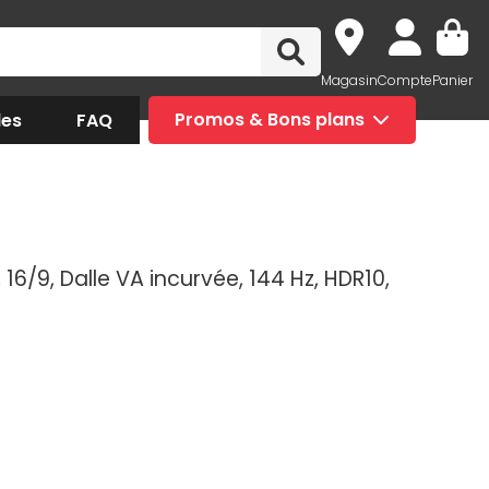
Magasin
Compte
Panier
des
FAQ
Promos & Bons plans
, 16/9, Dalle VA incurvée, 144 Hz, HDR10,