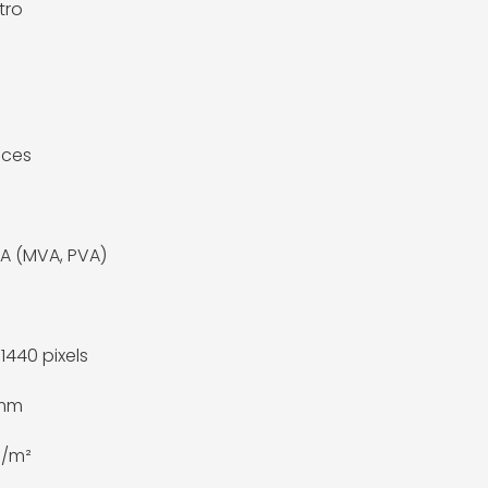
tro
uces
VA (MVA, PVA)
1440 pixels
 mm
d/m²