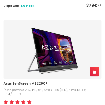
379€
95
Dispo web :
En stock
Asus ZenScreen MB229CF
Écran portable 21.5", IPS , 16:9, 1920 x 1080 (FHD), 5 ms, 100 Hz,
HDMI/USB-C