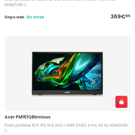
HDMI/USB-C
369€
95
Dispo web :
En stock
Acer PM161QBbmiuux
Écran portable 15.6", IPS, 16:9, 1920 x 1080 (FHD), 4 ms, 60 Hz, HDMI/USB-
C