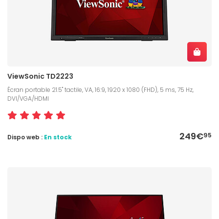
ViewSonic TD2223
Écran portable 21.5" tactile, VA, 16:9, 1920 x 1080 (FHD), 5 ms, 75 Hz,
DVI/VGA/HDMI
249€
95
Dispo web :
En stock