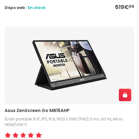
619€
96
Dispo web :
En stock
Asus ZenScreen Go MB16AHP
Écran portable 15.6", IPS, 16:9, 1920 x 1080 (FHD), 5 ms, 60 Hz, Micro
HDMI/USB-C