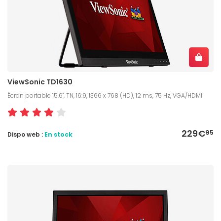
ViewSonic TD1630
Écran portable 15.6", TN, 16:9, 1366 x 768 (HD), 12 ms, 75 Hz, VGA/HDMI
229€
95
Dispo web :
En stock