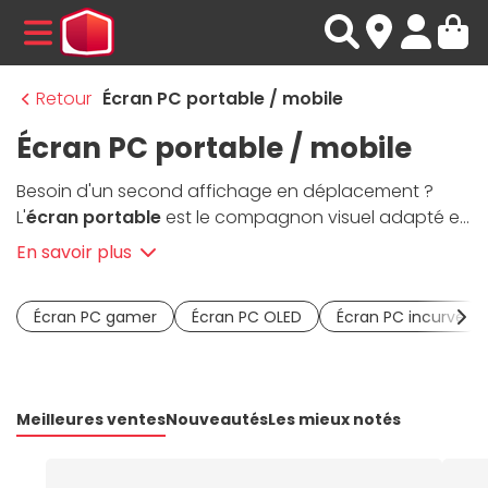
MENU
Retour
Écran PC portable / mobile
Écran PC portable / mobile
Besoin d'un second affichage en déplacement ?
L'
écran portable
est le compagnon visuel adapté et
ultra-pratique. Léger, compact, alimenté via USB-C
En savoir plus
ou Thunderbolt, il se glisse facilement dans un sac
aux côtés de votre
laptop
.Pour les développeurs,
Écran PC gamer
Écran PC OLED
Écran PC incurvé
gamers ou digital nomads, il vous offre un affichage
confortable sans alourdir votre setup. Compatible
avec un PC, Mac ou même un smartphone, l'
écran
mobile
s'adapte à tous vos usages : productivité,
Meilleures ventes
Nouveautés
Les mieux notés
visionnage de vidéos ou jeu. Chez Materiel.net,
achetez votre écran portable parmi les meilleures
références, comme
ASUS ZenScreen et ViewSonic