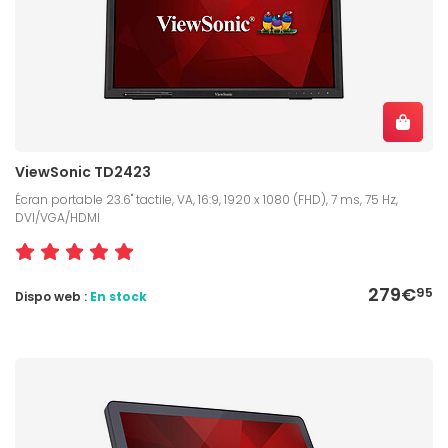
ViewSonic TD2423
Écran portable 23.6" tactile, VA, 16:9, 1920 x 1080 (FHD), 7 ms, 75 Hz,
DVI/VGA/HDMI
279€
95
Dispo web :
En stock