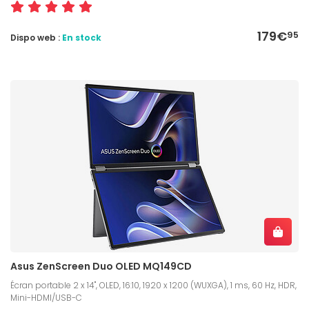
179€
95
Dispo web :
En stock
Asus ZenScreen Duo OLED MQ149CD
Écran portable 2 x 14", OLED, 16:10, 1920 x 1200 (WUXGA), 1 ms, 60 Hz, HDR,
Mini-HDMI/USB-C