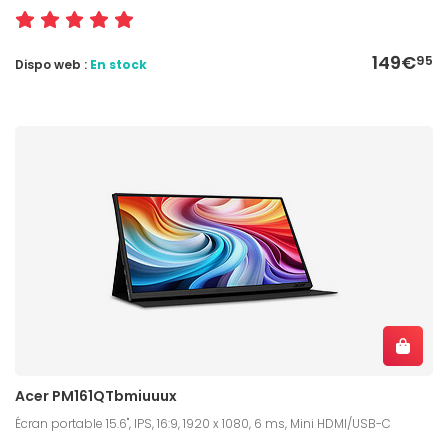
149€
95
Dispo web :
En stock
Acer PM161QTbmiuuux
Écran portable 15.6", IPS, 16:9, 1920 x 1080, 6 ms, Mini HDMI/USB-C