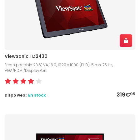
ViewSonic TD2430
Écran portable 23.6", VA, 16:9, 1920 x 1080 (FHD), 5 ms, 75 Hz,
VGA/HDMI/DisplayPort
319€
95
Dispo web :
En stock