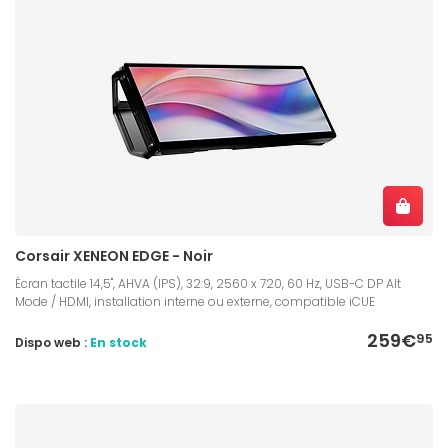
Corsair XENEON EDGE - Noir
Écran tactile 14,5", AHVA (IPS), 32:9, 2560 x 720, 60 Hz, USB-C DP Alt
Mode / HDMI, installation interne ou externe, compatible iCUE
259€
95
Dispo web :
En stock