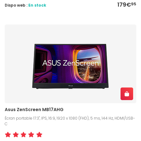
179€
95
Dispo web :
En stock
Asus ZenScreen MB17AHG
Écran portable 17.3", IPS, 16:9, 1920 x 1080 (FHD), 5 ms, 144 Hz, HDMI/USB-
C