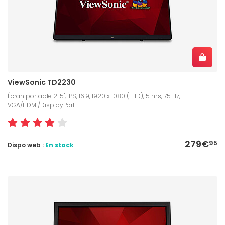
ViewSonic TD2230
Écran portable 21.5", IPS, 16:9, 1920 x 1080 (FHD), 5 ms, 75 Hz,
VGA/HDMI/DisplayPort
279€
95
Dispo web :
En stock