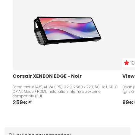
série TD
. Au format 15" à 22"+, avec une résolution Full
HD voire QHD, et une dalle IPS à OLED, vous aurez un
vrai allié nomade.
10
Corsair XENEON EDGE - Noir
View
Écran tactile 14,5", AHVA (IPS), 32:9, 2560 x 720, 60 Hz, USB-C
Écran p
DP Alt Mode / HDMI, installation interne ou externe,
(gris à
compatible iCUE
259€
99€
95