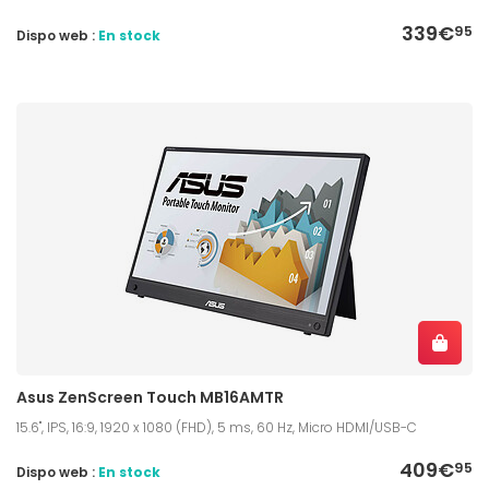
339€
95
Dispo web :
En stock
Asus ZenScreen Touch MB16AMTR
15.6", IPS, 16:9, 1920 x 1080 (FHD), 5 ms, 60 Hz, Micro HDMI/USB-C
409€
95
Dispo web :
En stock