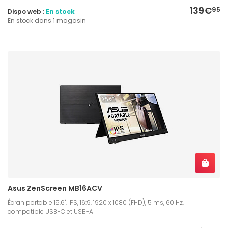
139€
95
Dispo web :
En stock
En stock dans 1 magasin
Asus ZenScreen MB16ACV
Écran portable 15.6", IPS, 16:9, 1920 x 1080 (FHD), 5 ms, 60 Hz,
compatible USB-C et USB-A