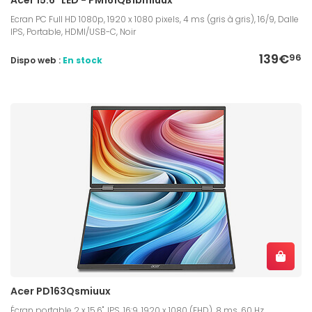
Ecran PC Full HD 1080p, 1920 x 1080 pixels, 4 ms (gris à gris), 16/9, Dalle
IPS, Portable, HDMI/USB-C, Noir
139€
96
Dispo web :
En stock
Acer PD163Qsmiuux
Écran portable 2 x 15,6", IPS, 16:9, 1920 x 1080 (FHD), 8 ms, 60 Hz,