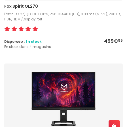
Fox Spirit OL270
Écran PC 27", QD-OLED, 16:9, 2560×1440 (QHD), 0.03 ms (MPRT), 280 Hz,
HDR, HDMI/DisplayPort
499€
95
Dispo web :
En stock
En stock dans 4 magasins