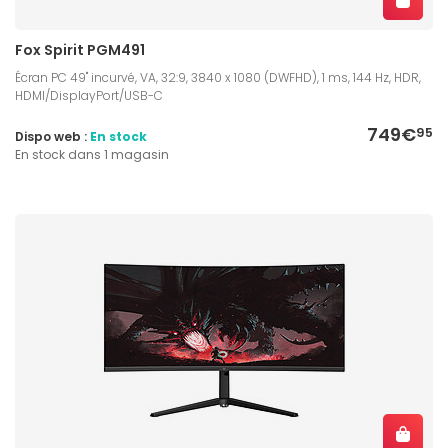
Fox Spirit PGM491
Écran PC 49" incurvé, VA, 32:9, 3840 x 1080 (DWFHD), 1 ms, 144 Hz, HDR,
HDMI/DisplayPort/USB-C
749€
95
Dispo web :
En stock
En stock dans 1 magasin