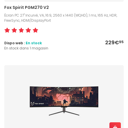
Fox Spirit PGM270 V2
Écran PC 27" Incurvé, VA, 16:9, 2560 x 1440 (WQHD), 1 ms, 165 Hz, HDR,
FreeSync, HDMI/DisplayPort
229€
95
Dispo web :
En stock
En stock dans 1 magasin