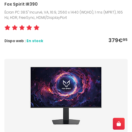
Fox Spirit IR390
Écran PC 38.5" Incurvé, VA, 16:9, 2560 x 1440 (WQHD), 1 ms (MPRT), 165
Hz, HDR, FreeSync, HDMI/DisplayPort
379€
95
Dispo web :
En stock