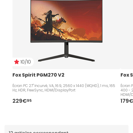
trouver l'
écran PC Fox Spirit
adapté à vos besoins et
à votre budget.
10/10
Fox Spirit PGM270 V2
Fox 
Écran PC 27" Incurvé, VA, 16:9, 2560 x 1440 (WQHD), 1 ms, 165
Écran P
Hz, HDR, FreeSync, HDMI/DisplayPort
400 - 
HDMI/D
229€
179
95