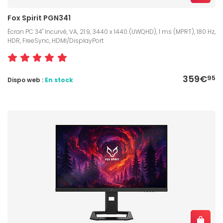
Fox Spirit PGN341
Écran PC 34" Incurvé, VA, 21:9, 3440 x 1440 (UWQHD), 1 ms (MPRT), 180 Hz,
HDR, FreeSync, HDMI/DisplayPort
359€
95
Dispo web :
En stock