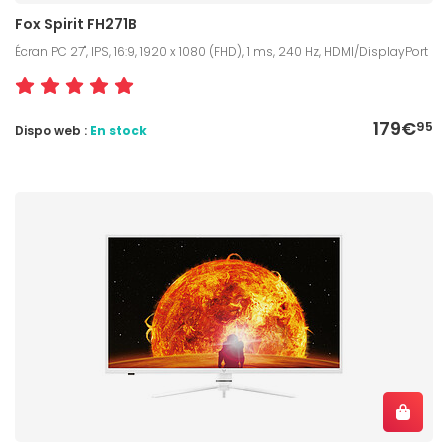
Fox Spirit FH271B
Écran PC 27", IPS, 16:9, 1920 x 1080 (FHD), 1 ms, 240 Hz, HDMI/DisplayPort
179€
95
Dispo web :
En stock