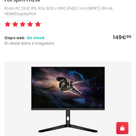
Écran PC 23.8", IPS, 16:9, 1920 x 1080 (FHD), 1 ms (MPRT), 165 Hz,
HDMI/DisplayPort
149€
95
Dispo web :
En stock
En stock dans 2 magasins