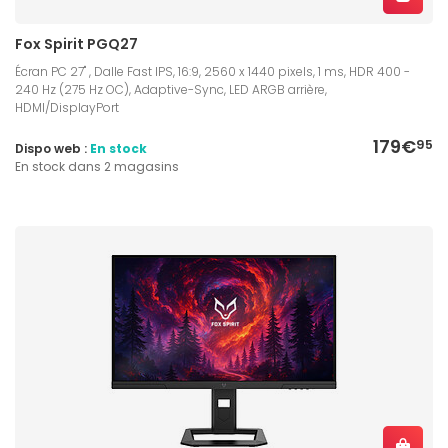
Fox Spirit PGQ27
Écran PC 27" , Dalle Fast IPS, 16:9, 2560 x 1440 pixels, 1 ms, HDR 400 -
240 Hz (275 Hz OC), Adaptive-Sync, LED ARGB arrière,
HDMI/DisplayPort
179€
95
Dispo web :
En stock
En stock dans 2 magasins