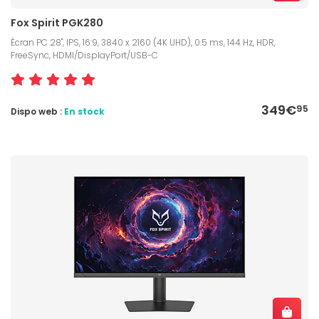
Fox Spirit PGK280
Écran PC 28", IPS, 16:9, 3840 x 2160 (4K UHD), 0.5 ms, 144 Hz, HDR,
FreeSync, HDMI/DisplayPort/USB-C
349€
95
Dispo web :
En stock