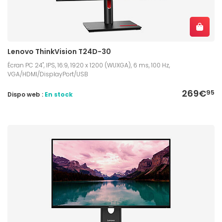
Lenovo ThinkVision T24D-30
Écran PC 24", IPS, 16:9, 1920 x 1200 (WUXGA), 6 ms, 100 Hz,
VGA/HDMI/DisplayPort/USB
269€
95
Dispo web :
En stock