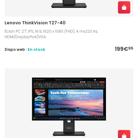
Lenovo ThinkVision T27-40
Écran PC 27", IPS, 16:9, 1920 x 1080 (FHD), 4 ms,120 Hz,
HDMI/DisplayPort/VGA
199€
95
Dispo web :
En stock