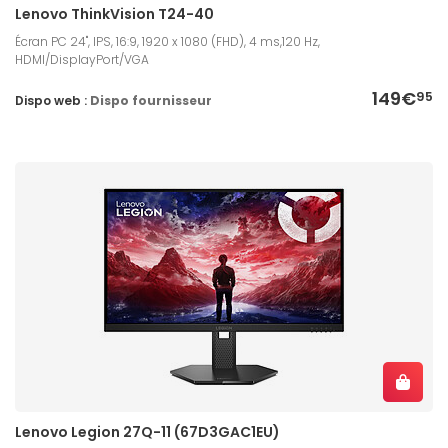
Lenovo ThinkVision T24-40
Écran PC 24", IPS, 16:9, 1920 x 1080 (FHD), 4 ms,120 Hz,
HDMI/DisplayPort/VGA
149€
95
Dispo web :
Dispo fournisseur
Lenovo Legion 27Q-11 (67D3GAC1EU)