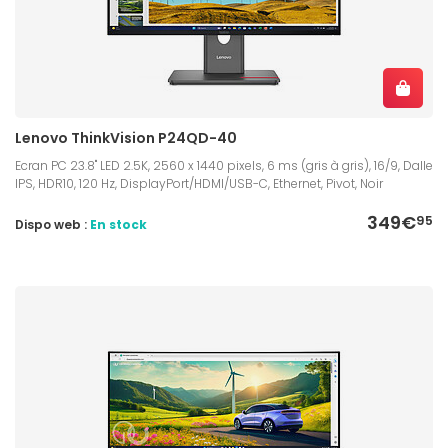
Lenovo ThinkVision P24QD-40
Ecran PC 23.8" LED 2.5K, 2560 x 1440 pixels, 6 ms (gris à gris), 16/9, Dalle
IPS, HDR10, 120 Hz, DisplayPort/HDMI/USB-C, Ethernet, Pivot, Noir
349€
95
Dispo web :
En stock