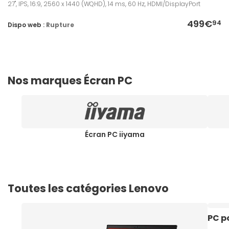
27", IPS, 16:9, 2560 x 1440 (WQHD), 14 ms, 60 Hz, HDMI/DisplayPort
499€
94
Dispo web :
Rupture
Nos marques Écran PC
Écran PC iiyama
Toutes les catégories Lenovo
PC p