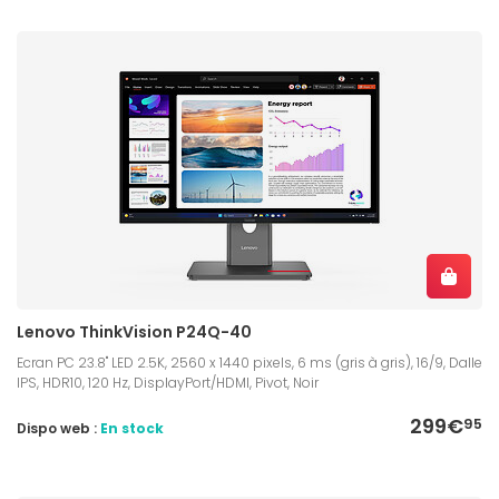
Lenovo ThinkVision P24Q-40
Ecran PC 23.8" LED 2.5K, 2560 x 1440 pixels, 6 ms (gris à gris), 16/9, Dalle
IPS, HDR10, 120 Hz, DisplayPort/HDMI, Pivot, Noir
299€
95
Dispo web :
En stock