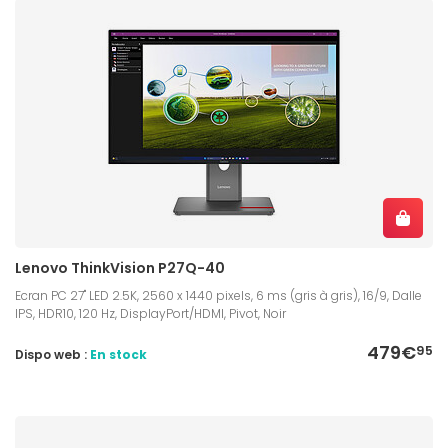
Lenovo ThinkVision P27Q-40
Ecran PC 27" LED 2.5K, 2560 x 1440 pixels, 6 ms (gris à gris), 16/9, Dalle
IPS, HDR10, 120 Hz, DisplayPort/HDMI, Pivot, Noir
479€
95
Dispo web :
En stock