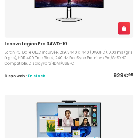
Lenovo Legion Pro 34WD-10
Ecran PC, Dalle OLED incurvée, 21:9, 3440 x 1440 (UWQHD), 0.03 ms (gris
à gris), HDR 400 True Black, 240 Hz, FreeSync Premium Pro/G-SYNC
Compatible, DisplayPort/HDMI/USB-C
929€
95
Dispo web :
En stock