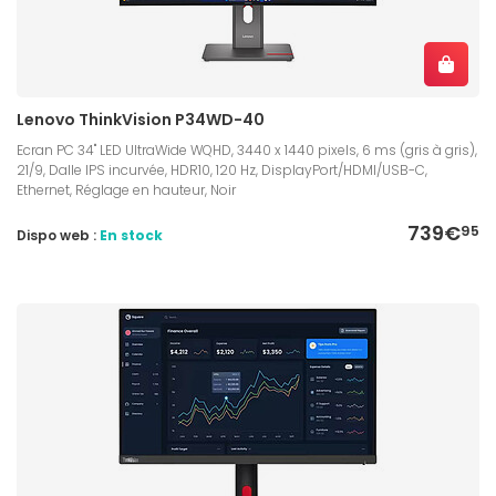
Lenovo ThinkVision P34WD-40
Ecran PC 34" LED UltraWide WQHD, 3440 x 1440 pixels, 6 ms (gris à gris),
21/9, Dalle IPS incurvée, HDR10, 120 Hz, DisplayPort/HDMI/USB-C,
Ethernet, Réglage en hauteur, Noir
739€
95
Dispo web :
En stock