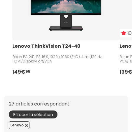
10
Lenovo ThinkVision T24-40
Leno
Écran PC 24", IPS, 16:9, 1920 x 1080 (FHD), 4 ms,120 Hz,
Écran P
HDMI/DisplayPort/VGA
VGA/HD
149€
139
95
27 articles correspondant
Effacer la sélection
Lenovo