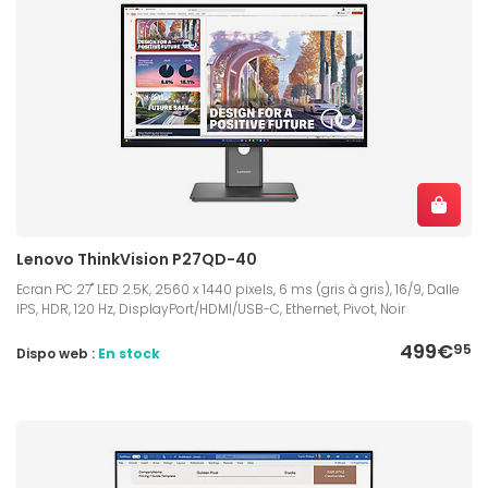
Lenovo ThinkVision P27QD-40
Ecran PC 27" LED 2.5K, 2560 x 1440 pixels, 6 ms (gris à gris), 16/9, Dalle
IPS, HDR, 120 Hz, DisplayPort/HDMI/USB-C, Ethernet, Pivot, Noir
499€
95
Dispo web :
En stock