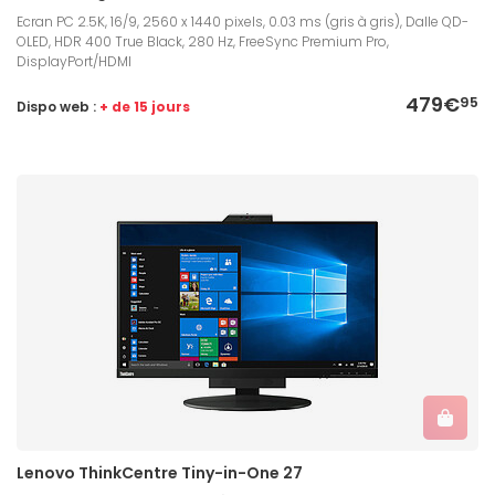
Ecran PC 2.5K, 16/9, 2560 x 1440 pixels, 0.03 ms (gris à gris), Dalle QD-
OLED, HDR 400 True Black, 280 Hz, FreeSync Premium Pro,
DisplayPort/HDMI
479€
95
Dispo web :
+ de 15 jours
Lenovo ThinkCentre Tiny-in-One 27