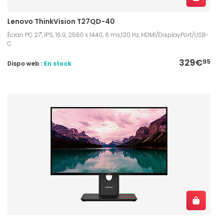
Lenovo ThinkVision T27QD-40
Écran PC 27", IPS, 16:9, 2560 x 1440, 6 ms,120 Hz, HDMI/DisplayPort/USB-
C
329€
95
Dispo web :
En stock