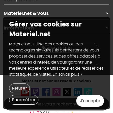
Nos services
Les magasins Materiel.net
Rubrique d'aide / FAQ
Nos solutions pour les pros
Materiel.net & vous
Paiement, livraison
Contactez-nous
Garanties
,
Pack Zen
Gérer vos cookies sur
On répare votre PC portable
SAV, demander un retour
Informations
On rachète votre carte graphique
Informations
Materiel.net
PC sur mesure : Votre RDV personnalisé
Guides d'achats et tutoriels
Plan du site
Notre démarche écologique
Materiel.net utilise des cookies ou des
Nos marques
Materiel.net recrute
Rubrique d'aide
Conditions générales de vente
technologies similaires. Ils permettent de vous
Notre programme d'affiliation
Marketplace
proposer des services et des offres adaptés à
Partenariat & Sponsoring
Informations légales
Contactez-nous
vos centres d’intérêt, de vous garantir une
Données personnelles
et
cookies
meilleure expérience utilisateur et de réaliser des
Gérer vos cookies
statistiques de visites.
En savoir plus >
Accessibilité : non conforme
Materiel.net sur les réseaux sociaux
Refuser
Paramétrer
J'accepte
Affinez votre recherche
Nos autres sites