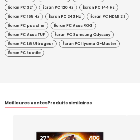
Écran PC 32"
Écran PC 120 Hz
Écran PC 144 Hz
Écran PC 165 Hz
Écran PC 240 Hz
Écran PC HDMI 2.1
Écran PC pas cher
Écran PC Asus ROG
Écran PC Asus TUF
Écran PC Samsung Odyssey
Écran PC LG Ultragear
Écran PC IIyama G-Master
Écran PC tactile
Meilleures ventes
Produits similaires