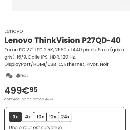
Lenovo
Lenovo ThinkVision P27QD-40
Ecran PC 27" LED 2.5K, 2560 x 1440 pixels, 6 ms (gris à
gris), 16/9, Dalle IPS, HDR, 120 Hz,
DisplayPort/HDMI/USB-C, Ethernet, Pivot, Noir
Prix ↓
499€
95
dont éco-participation 4€
24
3x
4x
10x
12x
24x
Une erreur est survenue