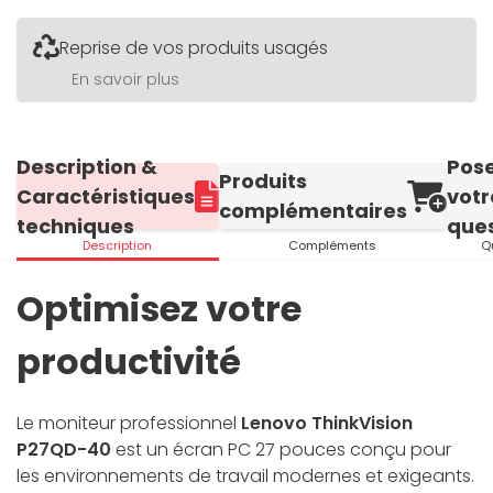
Reprise de vos produits usagés
En savoir plus
Description &
Pos
Produits
Caractéristiques
votr
complémentaires
techniques
ques
Description
Compléments
Q
Optimisez votre
productivité
Le moniteur professionnel
Lenovo ThinkVision
P27QD-40
est un écran PC 27 pouces conçu pour
les environnements de travail modernes et exigeants.