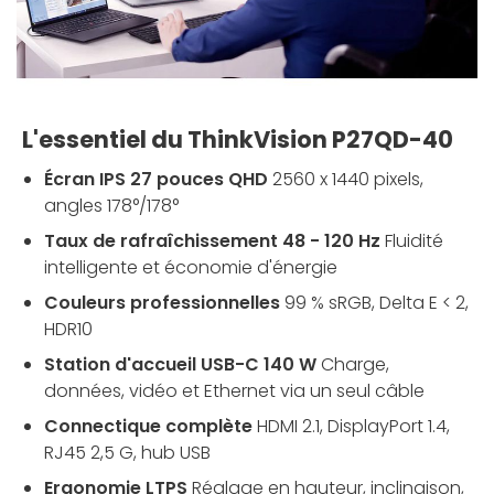
L'essentiel du ThinkVision P27QD-40
Écran IPS 27 pouces QHD
2560 x 1440 pixels,
angles 178°/178°
Taux de rafraîchissement 48 - 120 Hz
Fluidité
intelligente et économie d'énergie
Couleurs professionnelles
99 % sRGB, Delta E < 2,
HDR10
Station d'accueil USB-C 140 W
Charge,
données, vidéo et Ethernet via un seul câble
Connectique complète
HDMI 2.1, DisplayPort 1.4,
RJ45 2,5 G, hub USB
Ergonomie LTPS
Réglage en hauteur, inclinaison,