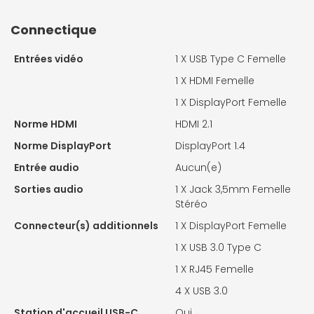
Connectique
Entrées vidéo
1 X
USB Type C Femelle
1 X
HDMI Femelle
1 X
DisplayPort Femelle
Norme HDMI
HDMI 2.1
Norme DisplayPort
DisplayPort 1.4
Entrée audio
Aucun(e)
Sorties audio
1 X
Jack 3,5mm Femelle
Stéréo
Connecteur(s) additionnels
1 X
DisplayPort Femelle
1 X
USB 3.0 Type C
1 X
RJ45 Femelle
4 X
USB 3.0
Station d'accueil USB-C
Oui