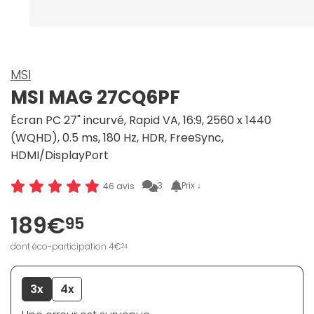
MSI
MSI MAG 27CQ6PF
Écran PC 27" incurvé, Rapid VA, 16:9, 2560 x 1440
(WQHD), 0.5 ms, 180 Hz, HDR, FreeSync,
HDMI/DisplayPort
3
Prix ↓
46 avis
189€
95
dont éco-participation 4€
24
3x
4x