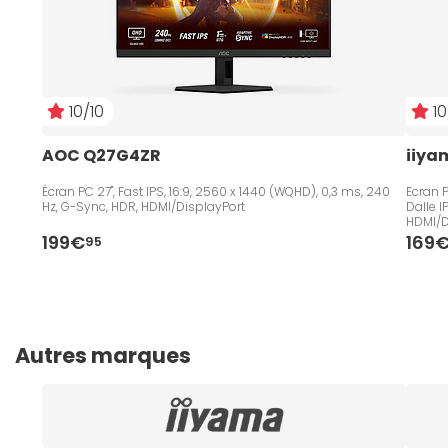
10/10
10
AOC Q27G4ZR
iiya
Écran PC 27", Fast IPS, 16:9, 2560 x 1440 (WQHD), 0,3 ms, 240
Ecran P
Hz, G-Sync, HDR, HDMI/DisplayPort
Dalle 
HDMI/D
199€
169
95
Autres marques