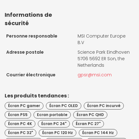
Informations de
sécurité
Personne responsable
MSI Computer Europe
B.V
Adresse postale
Science Park Eindhoven
5706 5692 ER Son, the
Netherlands
Courrier électronique
gpsr@msi.com
Les produits tendances :
Écran PC gamer
Écran PC OLED
Écran PC incurvé
Écran PS5
Ecran portable
Écran PC QHD
Écran PC 4K
Écran PC 24"
Écran PC 27"
Écran PC 32"
Écran PC 120 Hz
Écran PC 144 Hz