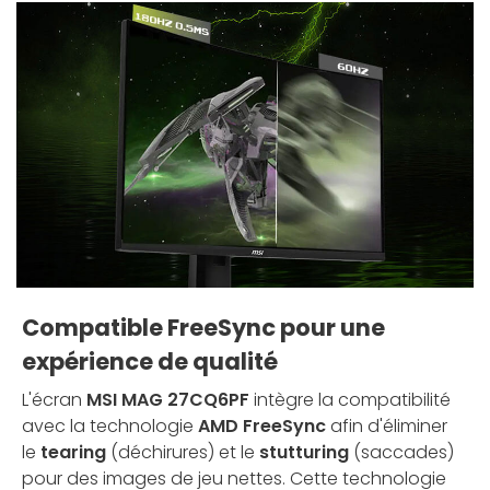
Compatible FreeSync pour une
expérience de qualité
L'écran
MSI MAG 27CQ6PF
intègre la compatibilité
avec la technologie
AMD FreeSync
afin d'éliminer
le
tearing
(déchirures) et le
stutturing
(saccades)
pour des images de jeu nettes. Cette technologie