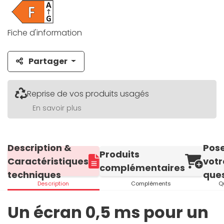
Fiche d'information
Partager
Reprise de vos produits usagés
En savoir plus
Description &
Pos
Produits
Caractéristiques
votr
complémentaires
techniques
ques
Description
Compléments
Q
Un écran 0,5 ms pour un