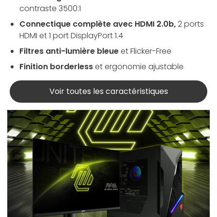
contraste 3500:1
Connectique complète avec HDMI 2.0b,
2 ports
HDMI et 1 port DisplayPort 1.4
Filtres anti-lumière bleue
et Flicker-Free
Finition borderless
et ergonomie ajustable
Voir toutes les caractéristiques