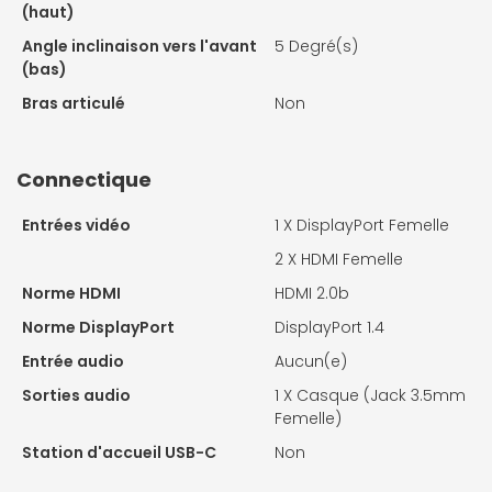
(haut)
Angle inclinaison vers l'avant
5 Degré(s)
(bas)
Bras articulé
Non
Connectique
Entrées vidéo
1 X
DisplayPort Femelle
2 X
HDMI Femelle
Norme HDMI
HDMI 2.0b
Norme DisplayPort
DisplayPort 1.4
Entrée audio
Aucun(e)
Sorties audio
1 X
Casque (Jack 3.5mm
Femelle)
Station d'accueil USB-C
Non