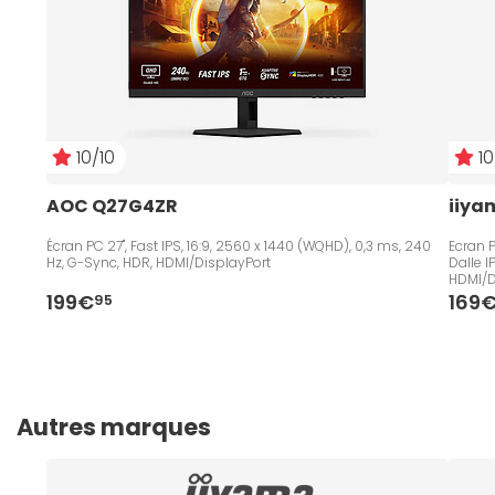
10/10
10
AOC Q27G4ZR
iiya
Écran PC 27", Fast IPS, 16:9, 2560 x 1440 (WQHD), 0,3 ms, 240
Ecran P
Hz, G-Sync, HDR, HDMI/DisplayPort
Dalle 
HDMI/D
199€
169
95
Autres marques