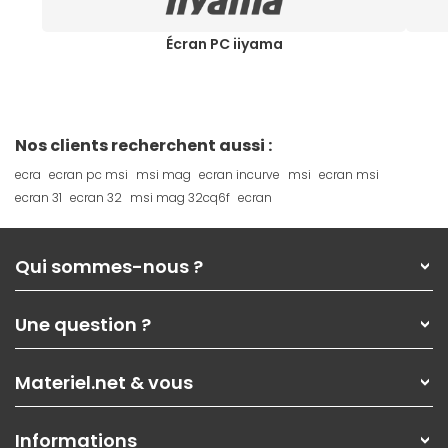
Écran PC iiyama
Nos clients recherchent aussi :
ecra
ecran pc msi
msi mag
ecran incurve
msi
ecran msi
ecran 31
ecran 32
msi mag 32cq6f
ecran
Qui sommes-nous ?
Qui sommes-nous ?
Une question ?
Nos services
Les magasins Materiel.net
Rubrique d'aide / FAQ
Nos solutions pour les pros
Materiel.net & vous
Paiement, livraison
Contactez-nous
Garanties
,
Pack Zen
On répare votre PC portable
SAV, demander un retour
Informations
On rachète votre carte graphique