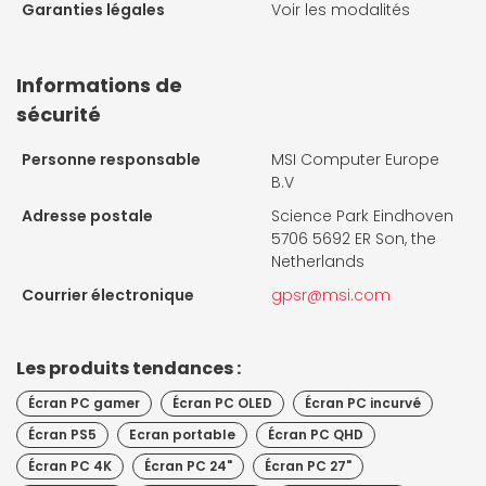
Garanties légales
Voir les modalités
Informations de
sécurité
Personne responsable
MSI Computer Europe
B.V
Adresse postale
Science Park Eindhoven
5706 5692 ER Son, the
Netherlands
Courrier électronique
gpsr@msi.com
Les produits tendances :
Écran PC gamer
Écran PC OLED
Écran PC incurvé
Écran PS5
Ecran portable
Écran PC QHD
Écran PC 4K
Écran PC 24"
Écran PC 27"