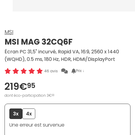
MSI
MSI MAG 32CQ6F
Écran PC 31,5" incurvé, Rapid VA, 16:9, 2560 x 1440
(WQHD), 0.5 ms, 180 Hz, HDR, HDMI/DisplayPort
Prix ↓
46 avis
219€
95
dont éco-participation 3€
00
3x
4x
Une erreur est survenue