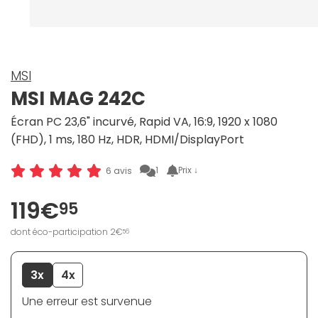
MSI
MSI MAG 242C
Écran PC 23,6" incurvé, Rapid VA, 16:9, 1920 x 1080
(FHD), 1 ms, 180 Hz, HDR, HDMI/DisplayPort
1
Prix ↓
6 avis
119€
95
dont éco-participation 2€
56
3x
4x
Une erreur est survenue