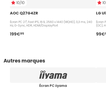
10/10
10
AOC Q27G4ZR
LG U
Écran PC 27", Fast IPS, 16:9, 2560 x 1440 (WQHD), 0,3 ms, 240
Écran P
Hz, G-Sync, HDR, HDMI/DisplayPort
(OC), 
199€
99€
95
Autres marques
Écran PC iiyama