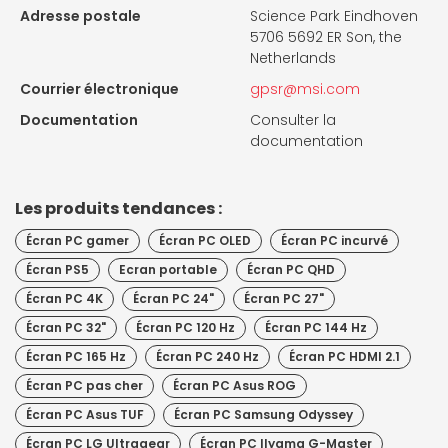
Adresse postale
Science Park Eindhoven
5706 5692 ER Son, the
Netherlands
Courrier électronique
gpsr@msi.com
Documentation
Consulter la
documentation
Les produits tendances :
Écran PC gamer
Écran PC OLED
Écran PC incurvé
Écran PS5
Ecran portable
Écran PC QHD
Écran PC 4K
Écran PC 24"
Écran PC 27"
Écran PC 32"
Écran PC 120 Hz
Écran PC 144 Hz
Écran PC 165 Hz
Écran PC 240 Hz
Écran PC HDMI 2.1
Écran PC pas cher
Écran PC Asus ROG
Écran PC Asus TUF
Écran PC Samsung Odyssey
Écran PC LG Ultragear
Écran PC IIyama G-Master