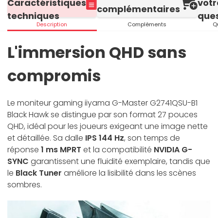
Caractéristiques
votr
complémentaires
techniques
ques
Description
Compléments
Q
L'immersion QHD sans
compromis
Le moniteur gaming iiyama G-Master G2741QSU-B1
Black Hawk se distingue par son format 27 pouces
QHD, idéal pour les joueurs exigeant une image nette
et détaillée. Sa dalle
IPS 144 Hz
, son temps de
réponse
1 ms MPRT
et la compatibilité
NVIDIA G-
SYNC
garantissent une fluidité exemplaire, tandis que
le
Black Tuner
améliore la lisibilité dans les scènes
sombres.