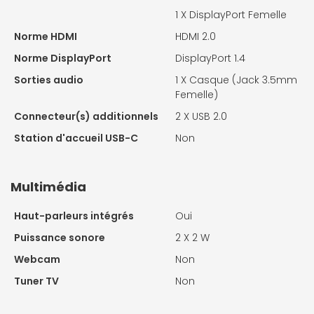
1 X
DisplayPort Femelle
Norme HDMI
HDMI 2.0
Norme DisplayPort
DisplayPort 1.4
Sorties audio
1 X
Casque (Jack 3.5mm
Femelle)
Connecteur(s) additionnels
2 X
USB 2.0
Station d'accueil USB-C
Non
Multimédia
Haut-parleurs intégrés
Oui
Puissance sonore
2 X
2 W
Webcam
Non
Tuner TV
Non