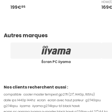
HDMI/D
199€
169
95
Autres marques
Écran PC iiyama
Nos clients recherchent aussi :
compatible
cooler master tempest gp2711 (27", 1440p, 165hz)
dalle ips 1440p 144hz
ecran
ecran avec haut parleur
g2740qsu
g2741qsu
iiyama
iiyama g2741qsu-b1 black hawk
ecran pc gaming iiyama g-master black hawk g2741qsu-b1 27" 144 hz