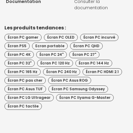
Documentation
Consulter la
documentation
Les produits tendances :
Écran PC gamer
Écran PC OLED
Écran PC incurvé
Écran PS5
Ecran portable
Écran PC QHD
Écran PC 4K
Écran PC 24"
Écran PC 27"
Écran PC 32"
Écran PC 120 Hz
Écran PC 144 Hz
Écran PC 165 Hz
Écran PC 240 Hz
Écran PC HDMI 2.1
Écran PC pas cher
Écran PC Asus ROG
Écran PC Asus TUF
Écran PC Samsung Odyssey
Écran PC LG Ultragear
Écran PC IIyama G-Master
Écran PC tactile