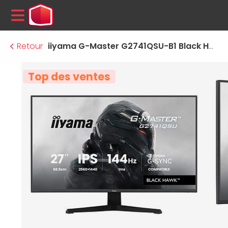
MENU
Retour
iiyama G-Master G2741QSU-B1 Black Hawk
Top des ventes