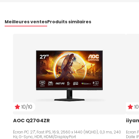
Meilleures ventes
Produits similaires
10/10
10
AOC Q27G4ZR
iiya
Écran PC 27", Fast IPS, 16:9, 2560 x 1440 (WQHD), 0,3 ms, 240
Ecran P
Hz, G-Sync, HDR, HDMI/DisplayPort
Dalle 