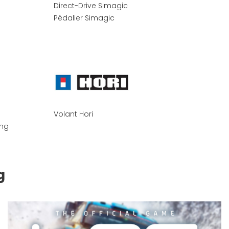
Direct-Drive Simagic
Pédalier Simagic
Volant Hori
ing
g