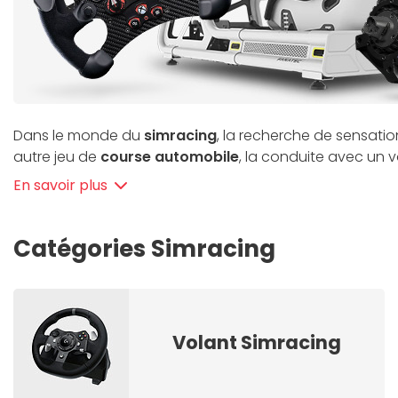
Dans le monde du
simracing
, la recherche de sensati
autre jeu de
course automobile
, la conduite avec un 
trouvent décuplées ! Les équipes de Materiel.net ont 
En savoir plus
vivre votre jeu au maximum. Avec des marques leader
simracing pour PC / PS5 ou Xbox
et passez à la vitess
Catégories Simracing
Volant Simracing