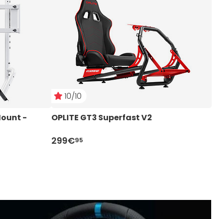
10/10
ount - 
OPLITE GT3 Superfast V2
O
299€
2
95