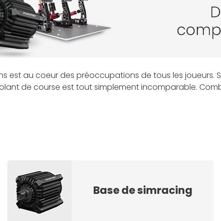
ons est au coeur des préoccupations de tous les joueurs. 
volant de course est tout simplement incomparable. Combi
sélectionné pour vous une large gamme de
périphériques 
s comme Logitech et Thrustmaster, ou spécialisées comm
e supérieure dans vos jeux de voiture !
Base de simracing