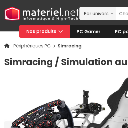
Par univers
Nos produits
PC Gamer
PC po
Périphériques PC
Simracing
Simracing / Simulation a