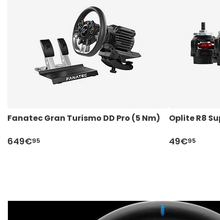
Fanatec Gran Turismo DD Pro (5 Nm)
Oplite R8 S
649€
49€
95
95