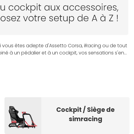
Si vous êtes adepte d'Assetto Corsa, iRacing ou de tout
né à un pédalier et à un cockpit, vos sensations s'en
et sièges de simulation auto
pour que vous puissiez
e Fanatec et Simagic, composez un
setup complet de
Cockpit / Siège de
simracing