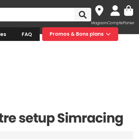
Magasin
Compte
Panier
des
FAQ
Promos & Bons plans