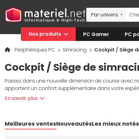
Par univers
Nos produits
PC Gamer
PC po
Périphériques PC
Simracing
Cockpit / Siège d
Cockpit / Siège de simrac
Passez dans une nouvelle dimension de course avec no
apportent un confort supplémentaire dans votre expéri
Entre stabilité renforcée, position assise ergonomique 
En savoir plus
etc.), devenez un as du volant sans vous fatiguer. No
Next Level Racing et OPLITE
. Vous êtes un vrai passion
sélection de Materiel.net.
Meilleures ventes
Nouveautés
Les mieux notés