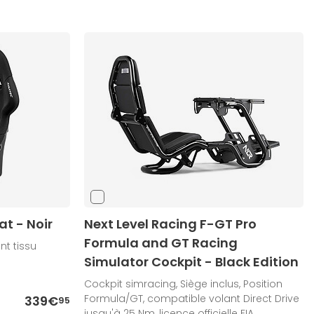
t - Noir
Next Level Racing F-GT Pro
Formula and GT Racing
nt tissu
Simulator Cockpit - Black Edition
Cockpit simracing, Siège inclus, Position
Formula/GT, compatible volant Direct Drive
339€
95
jusqu'à 25 Nm, licence officielle FIA