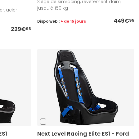
Siège de simracing, revêtement daim,
jusqu'à 150 kg
r, acier
449€
95
Dispo web :
+ de 15 jours
229€
95
ES1
Next Level Racing Elite ES1 - Ford