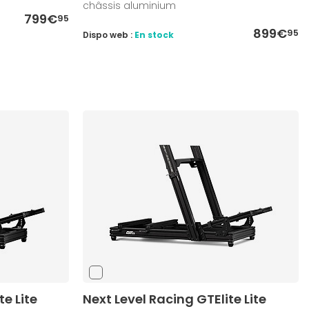
châssis aluminium
799€
95
899€
95
Dispo web :
En stock
te Lite
Next Level Racing GTElite Lite