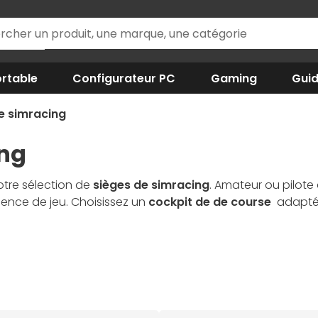
rtable
Configurateur PC
Gaming
Gui
e simracing
ing
tre sélection de
sièges de simracing
. Amateur ou pilote
ence de jeu. Choisissez un
cockpit de de course
adapté 
type
baquet
et compatibilité parfaite avec vos périphériq
s spécialistes vous proposent des marques reconnues pour
né ? Créez votre propre setup de simracing en choisissant 