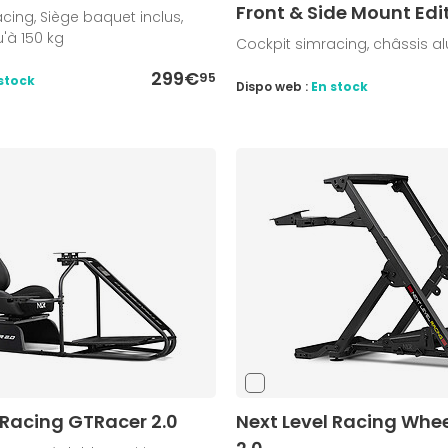
Front & Side Mount Edi
cing, Siège baquet inclus,
u'à 150 kg
Cockpit simracing, châssis a
299€
95
stock
Dispo web :
En stock
 Racing GTRacer 2.0
Next Level Racing Whe