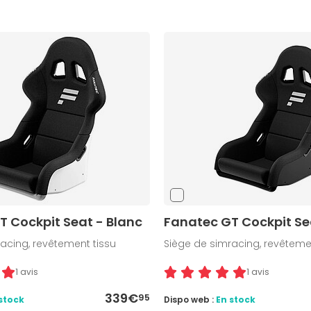
T Cockpit Seat - Blanc
Fanatec GT Cockpit Sea
acing, revêtement tissu
Siège de simracing, revêteme
1 avis
1 avis
339€
95
stock
Dispo web :
En stock