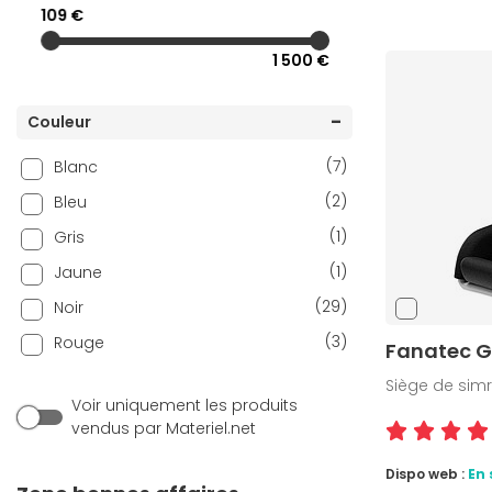
109 €
1 500 €
Couleur
(7)
Blanc
(2)
Bleu
(1)
Gris
(1)
Jaune
(29)
Noir
(3)
Rouge
Fanatec G
Siège de simr
Voir uniquement les produits
vendus par Materiel.net
Dispo web :
En 