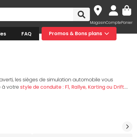
Magasin
Compte
Panier
des
FAQ
Promos & Bons plans
 averti, les sièges de simulation automobile vous
à votre
style de conduite : F1, Rallye, Karting ou Drift
.
ues (volants Logitech G29 / G923, pédaliers Fanatec,
 leur fiabilité par la communauté de simracers, comme
votre châssis, siège, volant et pédalier parmi la