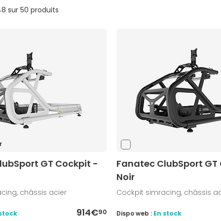
48 sur 50 produits
r
lubSport GT Cockpit -
Fanatec ClubSport GT 
Noir
cing, châssis acier
Cockpit simracing, châssis ac
914€
90
stock
Dispo web :
En stock