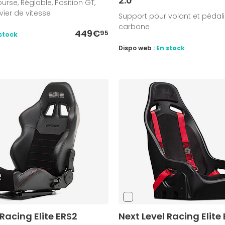
2.0
urse, Réglable, Position GT,
vier de vitesse
Support pour volant et pédalie
carbone
449€
95
stock
Dispo web :
En stock
 Racing Elite ERS2
Next Level Racing Elite 