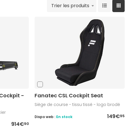
Trier les produits
Cockpit -
Fanatec CSL Cockpit Seat
Siège de course - tissu tissé - logo brodé
ier
149€
95
Dispo web :
En stock
914€
90