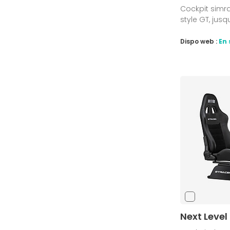
Cockpit simra
style GT, jusq
Dispo web :
En 
Next Level