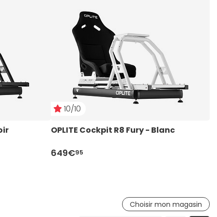
10/10
oir
OPLITE Cockpit R8 Fury - Blanc
O
649€
5
95
Choisir mon magasin