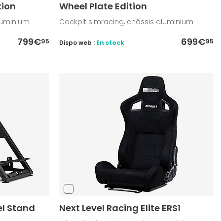
tion
Wheel Plate Edition
luminium
Cockpit simracing, châssis aluminium
799€
699€
95
95
Dispo web :
En stock
el Stand
Next Level Racing Elite ERS1