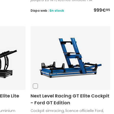
999€
95
Dispo web :
En stock
lite Lite
Next Level Racing GT Elite Cockpit
- Ford GT Edition
luminium
Cockpit simracing, licence officielle Ford,