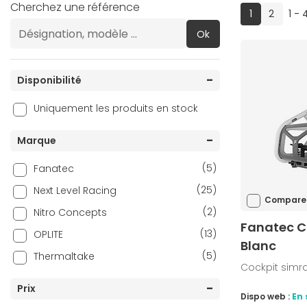
Cherchez une référence
(current)
1
2
1 - 
Ok
Disponibilité
Uniquement les produits en stock
Marque
(5)
Fanatec
(25)
Next Level Racing
Compare
(2)
Nitro Concepts
Fanatec C
(13)
OPLITE
Blanc
(5)
Thermaltake
Cockpit simra
Prix
Dispo web :
En 