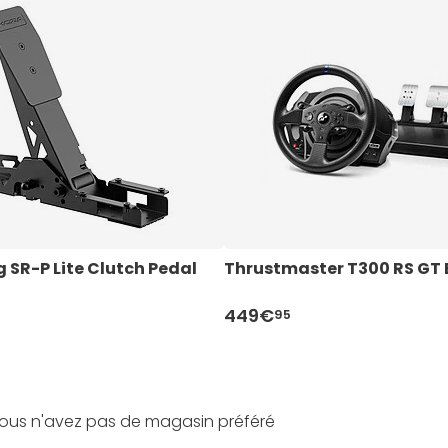
 SR-P Lite Clutch Pedal
Thrustmaster T300 RS GT 
449€
95
ous n'avez pas de magasin préféré