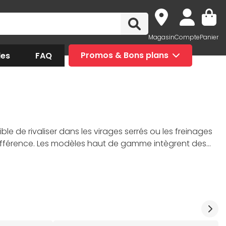
Magasin
Compte
Panier
des
FAQ
Promos & Bons plans
ible de rivaliser dans les virages serrés ou les freinages
 différence. Les modèles haut de gamme intègrent des
liste. Chaque
pédalier de simulation automobile
ants de simracing les plus populaires
. Nos experts
 et Fanatec. N'attendez plus pour briller sur Assetto