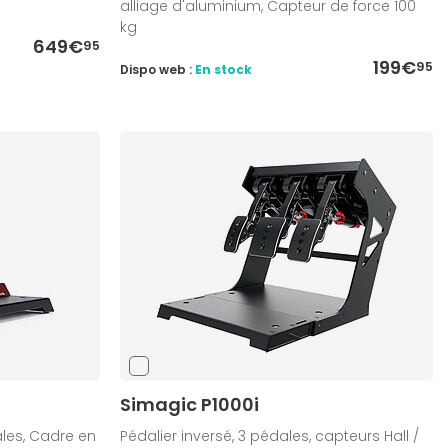
alliage d'aluminium, Capteur de force 100
kg
649€
95
199€
95
Dispo web :
En stock
Simagic P1000i
ales, Cadre en
Pédalier inversé, 3 pédales, capteurs Hall /