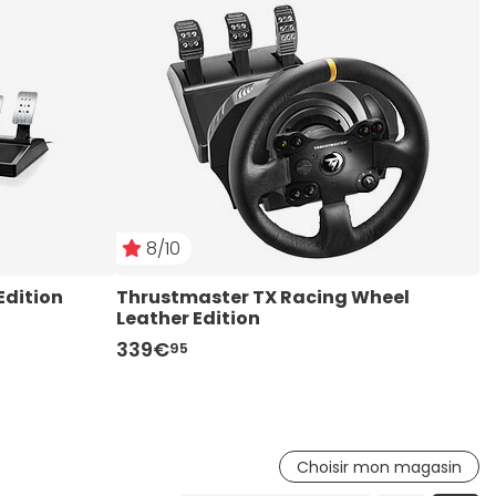
8/10
Edition
Thrustmaster TX Racing Wheel 
T
Leather Edition
339€
1
95
Choisir mon magasin