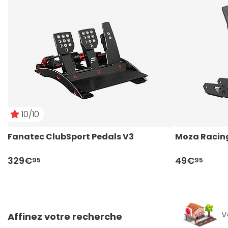
10/10
Fanatec ClubSport Pedals V3
Moza Racing
329€
49€
95
95
V
Affinez votre recherche