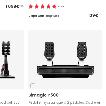
1 099€
95
1 avis
139€
95
Dispo web :
Rupture
Simagic P500
oad cell 200
Pédalier hydraulique à 2 pédales, Cadre en