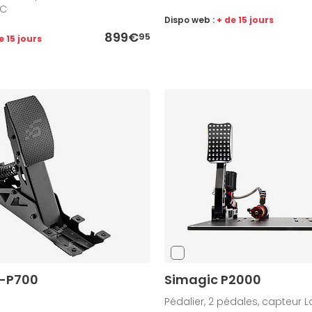
PC
Dispo web :
+ de 15 jours
899€
95
e 15 jours
C-P700
Simagic P2000
Pédalier, 2 pédales, capteur L