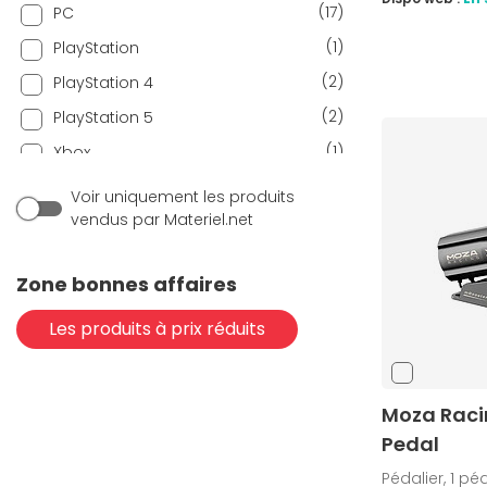
(17)
PC
(1)
PlayStation
(2)
PlayStation 4
(2)
PlayStation 5
(1)
Xbox
(3)
Xbox One
Voir uniquement les produits
vendus par Materiel.net
(3)
Xbox Series
Zone bonnes affaires
Les produits à prix réduits
Moza Raci
Pedal
Pédalier, 1 pé