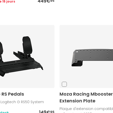
449€
95
e 15 jours
 RS Pedals
Moza Racing Mbooster
Extension Plate
r Logitech G RS50 System
Plaque d'extension compatib
149€
95
stock