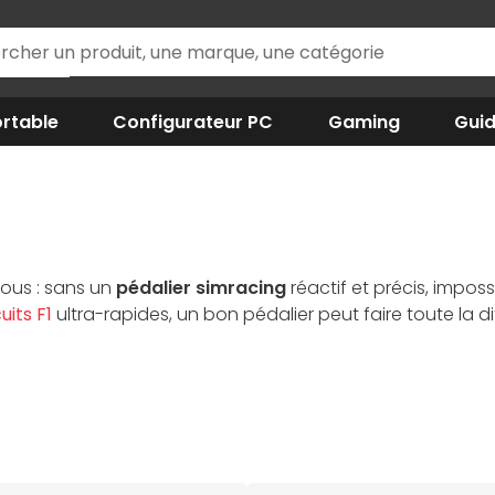
rtable
Configurateur PC
Gaming
Gui
ous : sans un
pédalier simracing
réactif et précis, imposs
uits F1
ultra-rapides, un bon pédalier peut faire toute la
sion et position, pour une sensation de freinage ultra-réa
sse, son réalisme et sa compatibilité parfaite avec les
vol
prouvées par les simracers exigeants, comme Thrustmaster
e !