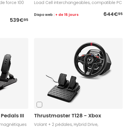
de force 100
Load Cell interchangeables, compatible PC
644€
95
Dispo web :
+ de 15 jours
539€
95
Pedals III
Thrustmaster T128 - Xbox
s magnétiques
Volant + 2 pédales, Hybrid Drive,