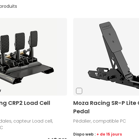
 produits
r
ng CRP2 Load Cell
Moza Racing SR-P Lite 
Pedal
dales, capteur Load cell,
Pédalier, compatible PC
PC
Dispo web :
+ de 15 jours