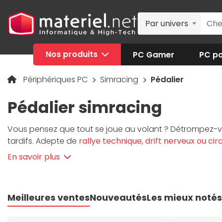
Par univers
Nos produits
PC Gamer
PC po
Périphériques PC
Simracing
Pédalier
Pédalier simracing
Vous pensez que tout se joue au volant ? Détrompez-v
tardifs. Adepte de
rallye technique, drift nerveux ou circ
capteurs
Load cell
, plaques en acier, réglages de pres
En savoir plus
présent sur Materiel.net est sélectionné pour sa robuste
passionnés ne retiennent que les marques testées et ap
Corsa Competizione ou WRC avec un pédalier de cours
Meilleures ventes
Nouveautés
Les mieux notés