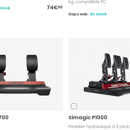
kg, compatible PC
74€
95
stock
Dispo web :
En stock
700
Simagic P1000
Pédalier hydraulique à 3 péd