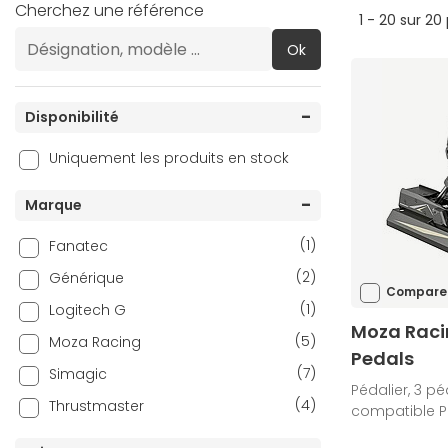
Cherchez une référence
1 - 20 sur 20
Ok
Disponibilité
Uniquement les produits en stock
Marque
(1)
Fanatec
(2)
Générique
Compare
(1)
Logitech G
Moza Raci
(5)
Moza Racing
Pedals
(7)
Simagic
Pédalier, 3 pé
(4)
Thrustmaster
compatible 