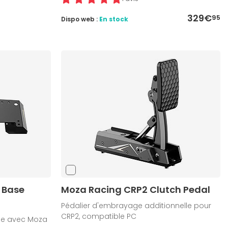
329€
95
Dispo web :
En stock
 Base
Moza Racing CRP2 Clutch Pedal
Pédalier d'embrayage additionnelle pour
CRP2, compatible PC
le avec Moza