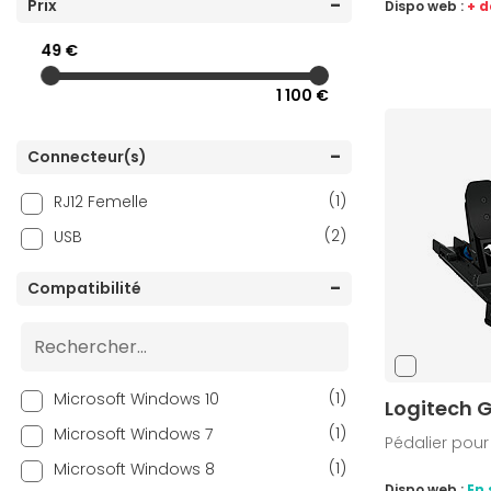
Prix
Dispo web :
+ d
49 €
1 100 €
Connecteur(s)
(1)
RJ12 Femelle
(2)
USB
Compatibilité
(1)
Microsoft Windows 10
Logitech G
(1)
Microsoft Windows 7
Pédalier pou
(1)
Microsoft Windows 8
Dispo web :
En 