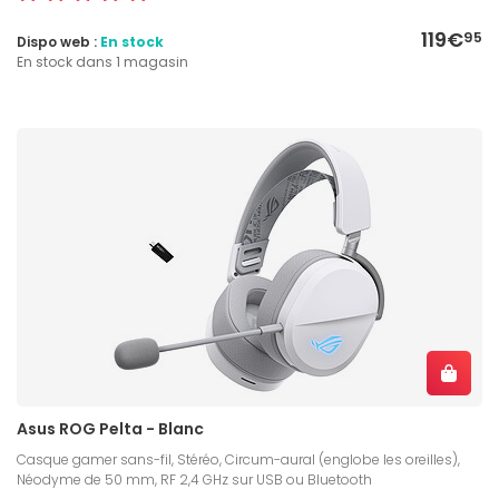
119€
95
Dispo web :
En stock
En stock dans 1 magasin
Asus ROG Pelta - Blanc
Casque gamer sans-fil, Stéréo, Circum-aural (englobe les oreilles),
Néodyme de 50 mm, RF 2,4 GHz sur USB ou Bluetooth