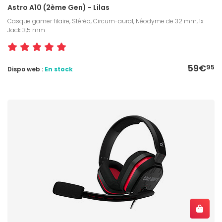
Astro A10 (2ème Gen) - Lilas
Casque gamer filaire, Stéréo, Circum-aural, Néodyme de 32 mm, 1x
Jack 3,5 mm
59€
95
Dispo web :
En stock