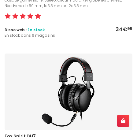
Casque gamer filaire, Stéréo, Circum-aural (englobe les oreilles),
Néodyme de 50 mm, 1x 3,5 mm ou 2x 3,5 mm
34€
95
Dispo web :
En stock
En stock dans 6 magasins
Fox Spirit DH7