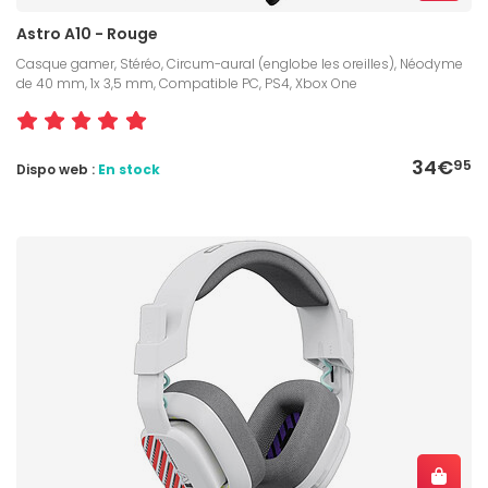
Astro A10 - Rouge
Casque gamer, Stéréo, Circum-aural (englobe les oreilles), Néodyme
de 40 mm, 1x 3,5 mm, Compatible PC, PS4, Xbox One
34€
95
Dispo web :
En stock