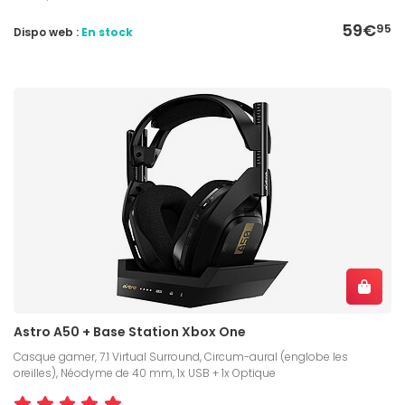
59€
95
Dispo web :
En stock
Astro A50 + Base Station Xbox One
Casque gamer, 7.1 Virtual Surround, Circum-aural (englobe les
oreilles), Néodyme de 40 mm, 1x USB + 1x Optique