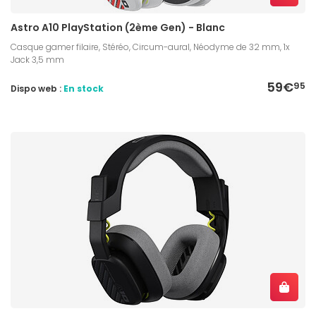
Astro A10 PlayStation (2ème Gen) - Blanc
Casque gamer filaire, Stéréo, Circum-aural, Néodyme de 32 mm, 1x
Jack 3,5 mm
59€
95
Dispo web :
En stock