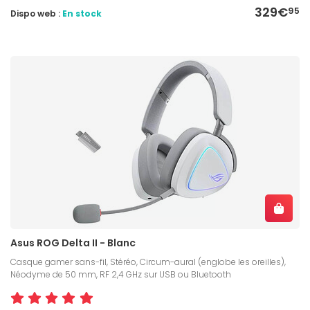
329€
95
Dispo web :
En stock
Asus ROG Delta II - Blanc
Casque gamer sans-fil, Stéréo, Circum-aural (englobe les oreilles),
Néodyme de 50 mm, RF 2,4 GHz sur USB ou Bluetooth