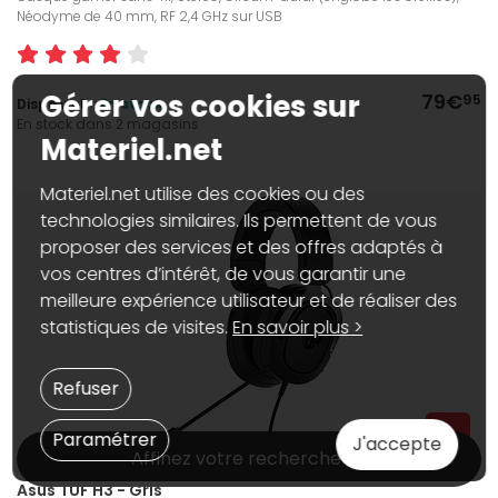
Néodyme de 40 mm, RF 2,4 GHz sur USB
Gérer vos cookies sur
79€
95
Dispo web :
En stock
En stock dans 2 magasins
Materiel.net
Materiel.net utilise des cookies ou des
technologies similaires. Ils permettent de vous
proposer des services et des offres adaptés à
vos centres d’intérêt, de vous garantir une
meilleure expérience utilisateur et de réaliser des
statistiques de visites.
En savoir plus >
Refuser
Paramétrer
J'accepte
Affinez votre recherche
Asus TUF H3 - Gris