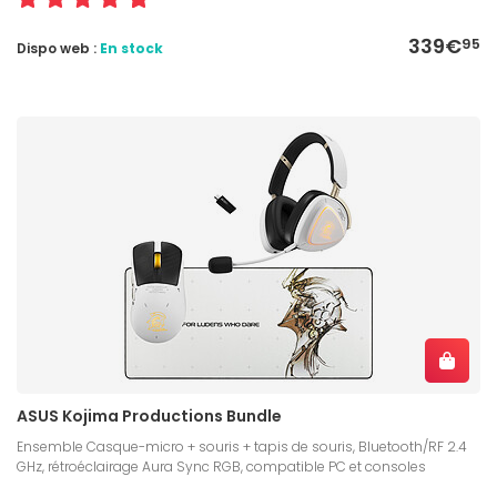
339€
95
Dispo web :
En stock
ASUS Kojima Productions Bundle
Ensemble Casque-micro + souris + tapis de souris, Bluetooth/RF 2.4
GHz, rétroéclairage Aura Sync RGB, compatible PC et consoles