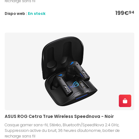
recharge sans fil
199€
94
Dispo web :
En stock
ASUS ROG Cetra True Wireless Speednova - Noir
Casque gamer sans-fil, Stéréo, Bluetooth/SpeedNova 2.4 GHz,
Suppression active du bruit, 36 heures d'autonomie, boitier de
recharge sans fil