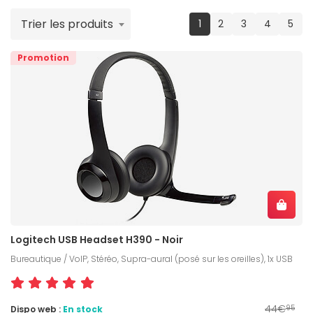
Trier les produits
(current)
1
2
3
4
5
Promotion
Logitech USB Headset H390 - Noir
Bureautique / VoIP, Stéréo, Supra-aural (posé sur les oreilles), 1x USB
44€
Dispo web :
En stock
95