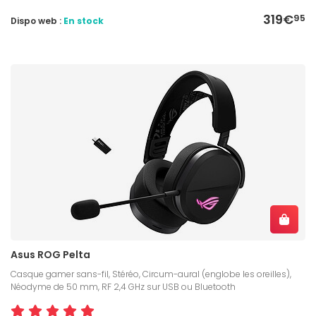
319€
95
Dispo web :
En stock
Asus ROG Pelta
Casque gamer sans-fil, Stéréo, Circum-aural (englobe les oreilles),
Néodyme de 50 mm, RF 2,4 GHz sur USB ou Bluetooth