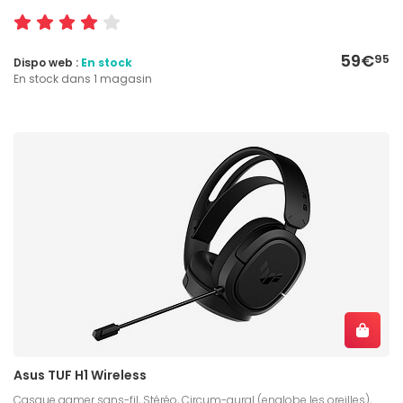
59€
95
Dispo web :
En stock
En stock dans 1 magasin
Asus TUF H1 Wireless
Casque gamer sans-fil, Stéréo, Circum-aural (englobe les oreilles),