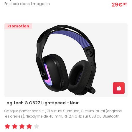
29€
En stock dans 1 magasin
95
Promotion
Logitech G G522 Lightspeed - Noir
Casque gamer sans-fil, 7.1 Virtual Surround, Circum-aural (englobe
les oreilles), Néodyme de 40 mm, RF 2,4 GHz sur USB ou Bluetooth