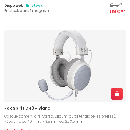
127€
Dispo web :
En stock
47
119€
En stock dans 1 magasin
95
Fox Spirit DH0 - Blanc
Casque gamer filaire, Stéréo, Circum-aural (englobe les oreilles),
Néodyme de 40 mm, 1x 3,5 mm ou 2x 3,5 mm