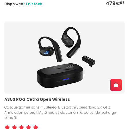
479€
95
Dispo web :
En stock
ASUS ROG Cetra Open Wireless
Casque gamer sans-fil, Stéréo, Bluetooth/SpeedNova 2.4 GHz,
Annulation de bruit IA , 16 heures d'autonomie, boitier de recharge
sans fil