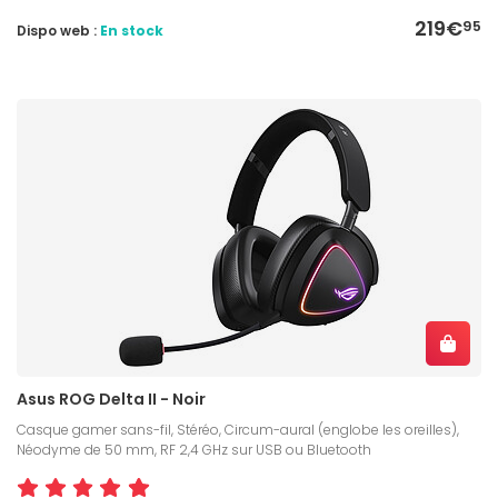
219€
95
Dispo web :
En stock
Asus ROG Delta II - Noir
Casque gamer sans-fil, Stéréo, Circum-aural (englobe les oreilles),
Néodyme de 50 mm, RF 2,4 GHz sur USB ou Bluetooth