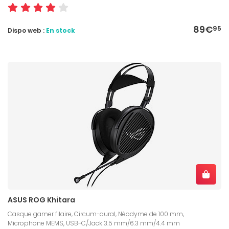
89€
95
Dispo web :
En stock
ASUS ROG Khitara
Casque gamer filaire, Circum-aural, Néodyme de 100 mm,
Microphone MEMS, USB-C/Jack 3.5 mm/6.3 mm/4.4 mm