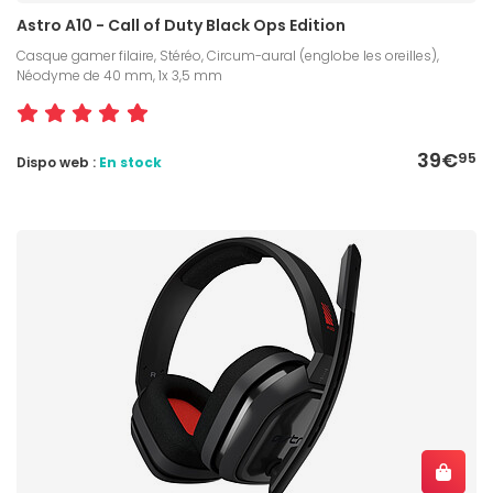
Astro A10 - Call of Duty Black Ops Edition
Casque gamer filaire, Stéréo, Circum-aural (englobe les oreilles),
Néodyme de 40 mm, 1x 3,5 mm
39€
95
Dispo web :
En stock