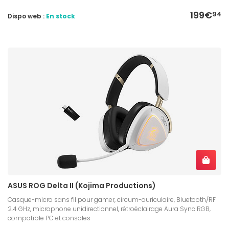
199€
94
Dispo web :
En stock
ASUS ROG Delta II (Kojima Productions)
Casque-micro sans fil pour gamer, circum-auriculaire, Bluetooth/RF
2.4 GHz, microphone unidirectionnel, rétroéclairage Aura Sync RGB,
compatible PC et consoles