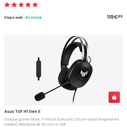
119€
95
Dispo web :
En stock
Asus TUF H1 Gen II
Casque gamer filaire, 7.1 Virtual Surround, Circum-aural (englobe les
oreilles), Néodyme de 40 mm, 1x USB