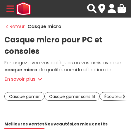
MENU
Retour
Casque micro
Casque micro pour PC et
consoles
Echangez avec vos collègues ou vos amis avec un
casque micro
de qualité, parmi la sélection de
Materiel.net. Pour les férus de jeux vidéo, le
casque
En savoir plus
micro gaming
vous permettra de coopérer en ligne
avec vos alliés et d'être à l'affût du moindre bruit
Casque gamer
Casque gamer sans fil
Écouteurs g
grâce au
son stéréo surround 5.1 ou 7.1
. Selon les
modèles, ces casques de jeu sont multiplateformes,
à savoir PC,
PS5 / PS4
et/ou
Xbox Series
.
Compagnon idéal pour le télétravail, le
casque
Meilleures ventes
Nouveautés
Les mieux notés
bureautique / VOIP
vous aidera à communiquer à