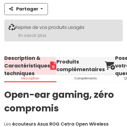
Partager
Reprise de vos produits usagés
En savoir plus
Description &
Pos
Produits
Caractéristiques
votr
complémentaires
techniques
ques
Description
Compléments
Q
Open-ear gaming, zéro
compromis
Les
écouteurs Asus ROG Cetra Open Wireless