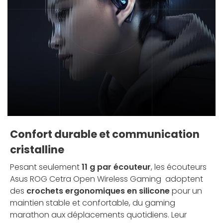
Confort durable et communication
cristalline
Pesant seulement
11 g par écouteur
, les écouteurs
Asus ROG Cetra Open Wireless Gaming adoptent
des
crochets ergonomiques en silicone
pour un
maintien stable et confortable, du gaming
marathon aux déplacements quotidiens. Leur