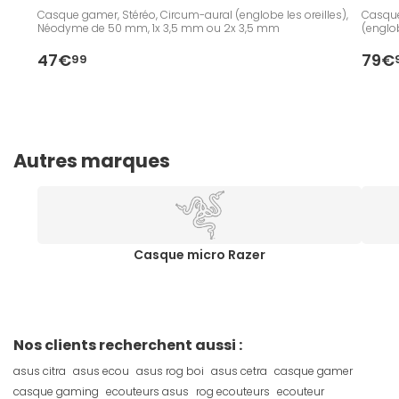
Casque gamer, Stéréo, Circum-aural (englobe les oreilles),
Casque 
Néodyme de 50 mm, 1x 3,5 mm ou 2x 3,5 mm
(englo
47€
79€
99
Autres marques
Casque micro Razer
Nos clients recherchent aussi :
asus citra
asus ecou
asus rog boi
asus cetra
casque gamer
casque gaming
ecouteurs asus
rog ecouteurs
ecouteur