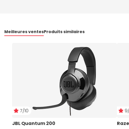
Meilleures ventes
Produits similaires
7/10
9/
JBL Quantum 200
Raze