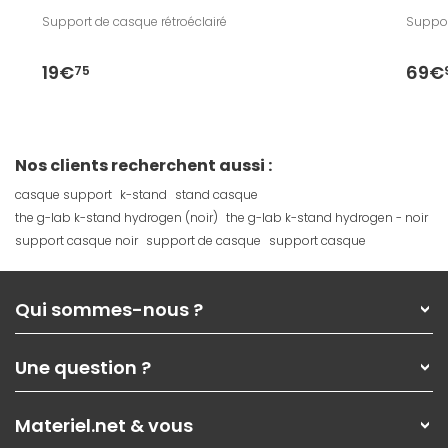
Support de casque rétroéclairé
Suppor
19€
69€
75
Nos clients recherchent aussi :
casque support
k-stand
stand casque
the g-lab k-stand hydrogen (noir)
the g-lab k-stand hydrogen - noir
support casque noir
support de casque
support casque
Qui sommes-nous ?
Qui sommes-nous ?
Une question ?
Nos services
Les magasins Materiel.net
Rubrique d'aide / FAQ
Nos solutions pour les pros
Materiel.net & vous
Paiement, livraison
Contactez-nous