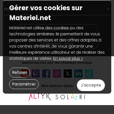
Garanties
,
Pack Zen
On répare votre PC portable
Gérer vos cookies sur
SAV, demander un retour
Informations
On rachète votre carte graphique
Informations
Materiel.net
PC sur mesure : Votre RDV personnalisé
Guides d'achats et tutoriels
Plan du site
Notre démarche écologique
Nos marques
Materiel.net recrute
Materiel.net utilise des cookies ou des
Rubrique d'aide
Conditions générales de vente
Notre programme d'affiliation
technologies similaires. Ils permettent de vous
Marketplace
Partenariat & Sponsoring
proposer des services et des offres adaptés à
Informations légales
Contactez-nous
vos centres d’intérêt, de vous garantir une
Données personnelles
et
cookies
meilleure expérience utilisateur et de réaliser des
Gérer vos cookies
Accessibilité : non conforme
statistiques de visites.
En savoir plus >
Materiel.net sur les réseaux sociaux
Refuser
Paramétrer
J'accepte
Nos autres sites