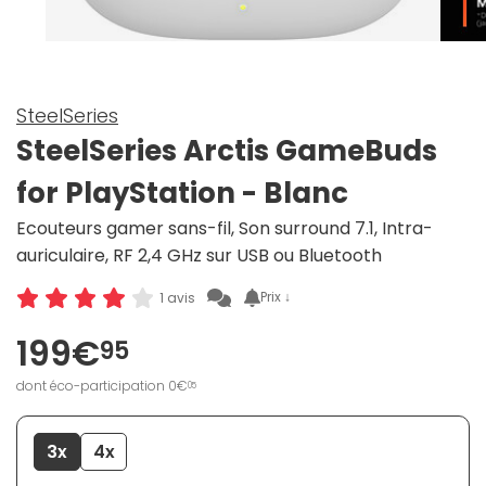
SteelSeries
SteelSeries Arctis GameBuds
for PlayStation - Blanc
Ecouteurs gamer sans-fil, Son surround 7.1, Intra-
auriculaire, RF 2,4 GHz sur USB ou Bluetooth
Prix ↓
1 avis
199€
95
dont éco-participation 0€
05
3x
4x