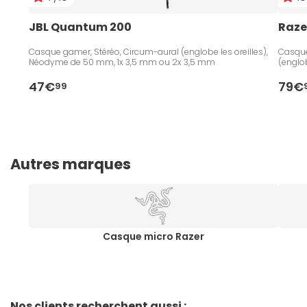
JBL Quantum 200
Raze
Casque gamer, Stéréo, Circum-aural (englobe les oreilles),
Casque 
Néodyme de 50 mm, 1x 3,5 mm ou 2x 3,5 mm
(englo
47€
79€
99
Autres marques
Casque micro Razer
Nos clients recherchent aussi :