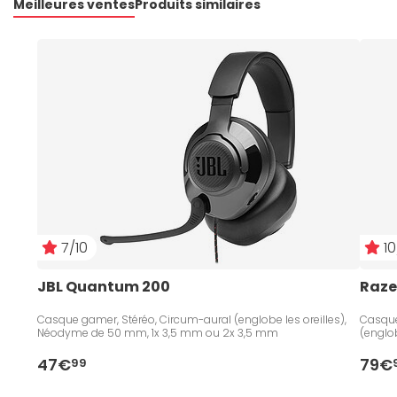
Meilleures ventes
Produits similaires
7/10
10
JBL Quantum 200
Raze
Casque gamer, Stéréo, Circum-aural (englobe les oreilles),
Casque 
Néodyme de 50 mm, 1x 3,5 mm ou 2x 3,5 mm
(englo
47€
79€
99