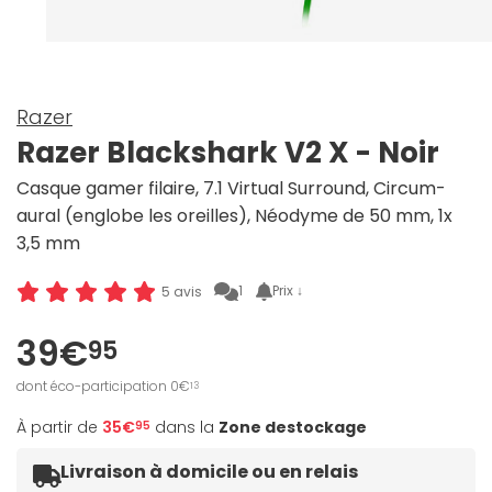
Razer
Razer Blackshark V2 X - Noir
Casque gamer filaire, 7.1 Virtual Surround, Circum-
aural (englobe les oreilles), Néodyme de 50 mm, 1x
3,5 mm
1
Prix ↓
5 avis
39€
95
dont éco-participation 0€
13
À partir de
35€
dans la
Zone destockage
95
Livraison à domicile ou en relais