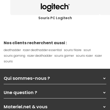
Souris PC Logitech
Nos clients recherchent aussi :
deathadder
razer deathadder essential
souris filaire
souri
souris gaming
razer deathadder
souris gamer
souris razer
razer
souris
Qui sommes-nous ?
Qui sommes-nous ?
Une question ?
Nos services
Les magasins Materiel.net
Rubrique d'aide / FAQ
Nos solutions pour les pros
Materiel.net & vous
Paiement, livraison
Contactez-nous