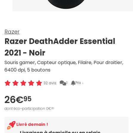
Razer
Razer DeathAdder Essential
2021 - Noir
Souris gamer, Capteur optique, Filaire, Pour droitier,
6400 dpi, 5 boutons
1
Prix ↓
32 avis
26€
95
dont éco-participation 0€
05
Livré demain !
Livraison à domicile ou en relais