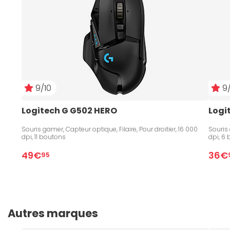
9/10
9/
Logitech G G502 HERO
Logi
Souris gamer, Capteur optique, Filaire, Pour droitier, 16 000
Souris 
dpi, 11 boutons
dpi, 6
49€
36€
95
Autres marques