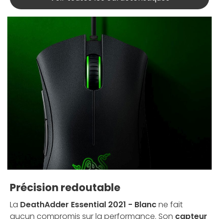
Précision redoutable
La
DeathAdder Essential 2021 - Blanc
ne fait
aucun compromis sur la performance. Son
capteur