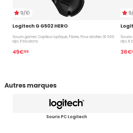
9/10
9/
Logitech G G502 HERO
Logi
Souris gamer, Capteur optique, Filaire, Pour droitier, 16 000
Souris 
dpi, 11 boutons
dpi, 6
49€
36€
95
Autres marques
Souris PC Logitech