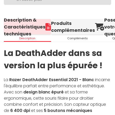
Description &
Pos
Produits
Caractéristiques
votr
complémentaires
techniques
ques
Description
Compléments
Q
La DeathAdder dans sa
version la plus épurée !
La
Razer DeathAdder Essential 2021 - Blanc
incarne
l'équilibre parfait entre performance et esthétique.
Avec son
design blanc épuré
et sa forme
ergonomique, cette souris filaire pour droitier
combine confort et précision. Son capteur optique
de
6 400 dpi
et ses
5 boutons mécaniques