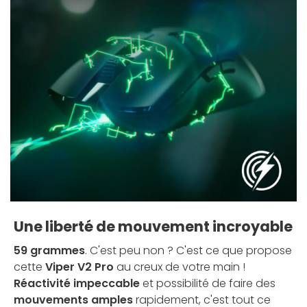
Une liberté de mouvement incroyable
59 grammes
. C'est peu non ? C'est ce que propose
cette
Viper V2 Pro
au creux de votre main !
Réactivité impeccable
et possibilité de faire des
mouvements amples
rapidement, c'est tout ce