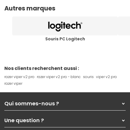
Autres marques
Souris PC Logitech
Nos clients recherchent aussi :
razer viper v2 pro
razer viper v2 pro - blanc
souris
viper v2 pro
razer viper
Qui sommes-nous ?
Qui sommes-nous ?
Une question ?
Nos services
Les magasins Materiel.net