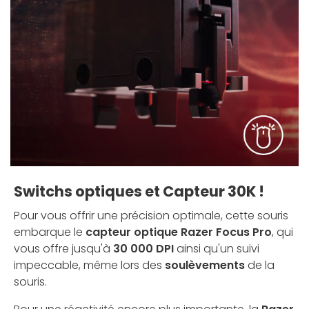
Switchs optiques et Capteur 30K !
Pour vous offrir une précision optimale, cette souris
embarque le
capteur optique Razer Focus Pro
, qui
vous offre jusqu'à
30 000 DPI
ainsi qu'un suivi
impeccable, même lors des
soulèvements
de la
souris.