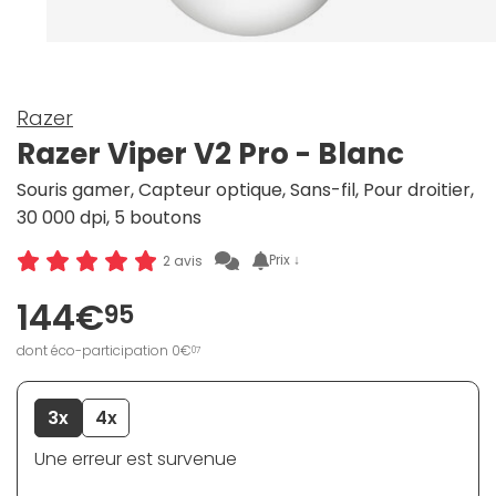
Razer
Razer Viper V2 Pro - Blanc
Souris gamer, Capteur optique, Sans-fil, Pour droitier,
30 000 dpi, 5 boutons
Prix ↓
2 avis
144€
95
dont éco-participation 0€
07
3x
4x
Une erreur est survenue