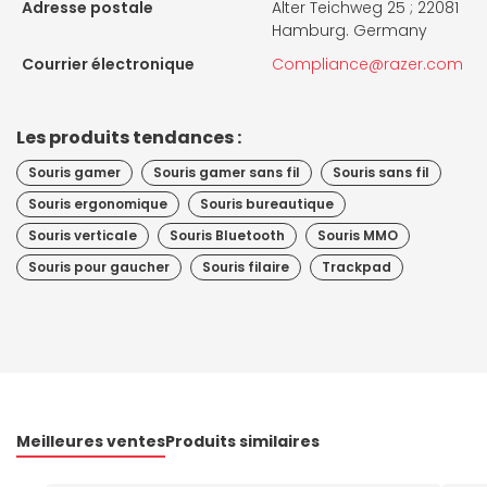
Adresse postale
Alter Teichweg 25 ; 22081
Hamburg. Germany
Courrier électronique
Compliance@razer.com
Les produits tendances :
Souris gamer
Souris gamer sans fil
Souris sans fil
Souris ergonomique
Souris bureautique
Souris verticale
Souris Bluetooth
Souris MMO
Souris pour gaucher
Souris filaire
Trackpad
Meilleures ventes
Produits similaires