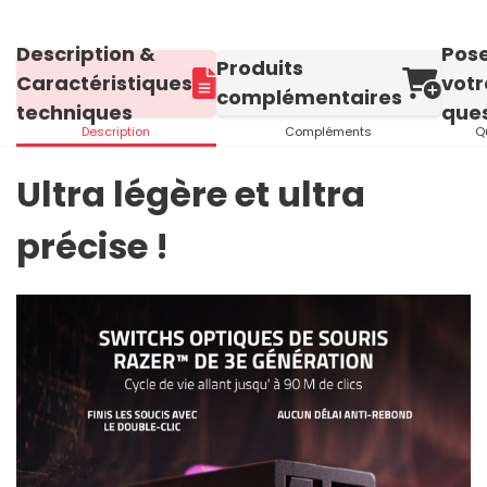
Description &
Pos
Produits
Caractéristiques
votr
complémentaires
techniques
ques
Description
Compléments
Q
Ultra légère et ultra
précise !