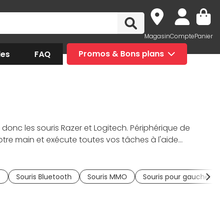
Magasin
Compte
Panier
des
FAQ
Promos & Bons plans
, donc les souris Razer et Logitech. Périphérique de
tre main et exécute toutes vos tâches à l'aide
upart du temps des boutons programmables et un
tre l'inconfort, la
souris ergonomique
, en particulier la
otre espace sans les contraintes de câble. N'attendez
e
Souris Bluetooth
Souris MMO
Souris pour gaucher