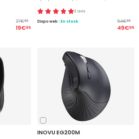
3 avis
27€
54€
Dispo web :
En stock
95
95
19€
49€
95
95
INOVU EG200M