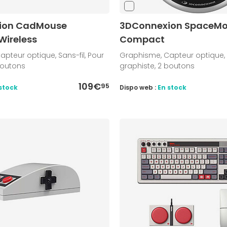
ion CadMouse
3DConnexion SpaceM
ireless
Compact
pteur optique, Sans-fil, Pour
Graphisme, Capteur optique, Fi
boutons
graphiste, 2 boutons
109€
95
stock
Dispo web :
En stock