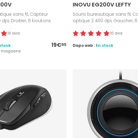
200V
INOVU EG200V LEFTY
tique sans fil, Capteur
Souris bureautique sans fil, C
dpi, Droitier, 6 boutons
optique 2 400 dpi, Gaucher, 
10 avis
10 avis
19€
95
stock
Dispo web :
En stock
5 magasins