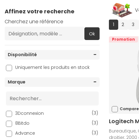
V
Affinez votre recherche
Cherchez une référence
(current)
1
2
3
Ok
Promotion
Disponibilité
Uniquement les produits en stock
Marque
Compare
(3)
3Dconnexion
Logitech 
(3)
8Bitdo
Bureautique, 
(3)
Advance
droitier, 2000