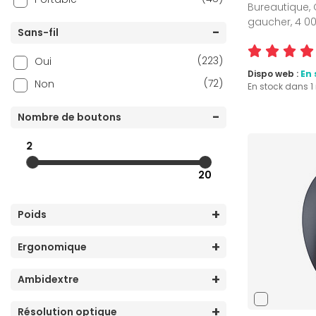
Bureautique, 
(4)
Mars Gaming
gaucher, 4 00
(1)
Mchose
Sans-fil
(2)
Microsoft
(223)
Oui
Dispo web :
En 
(3)
Mobility Lab
(72)
Non
En stock dans 
(2)
MSI
Nombre de boutons
(6)
Port Connect
(44)
Razer
2
(5)
Satechi
20
(1)
Spirit of Gamer
(15)
SteelSeries
Poids
(11)
The G-Lab
Ergonomique
(12)
Turtle Beach
Ambidextre
Résolution optique