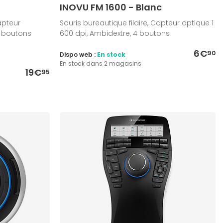
INOVU FM 1600 - Blanc
apteur
Souris bureautique filaire, Capteur optique 1
6 boutons
600 dpi, Ambidextre, 4 boutons
6€
90
Dispo web :
En stock
En stock dans 2 magasins
19€
95