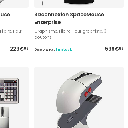
ouse
3Dconnexion SpaceMouse
Enterprise
laire, Pour
Graphisme, Filaire, Pour graphiste, 31
boutons
229€
599€
95
95
Dispo web :
En stock