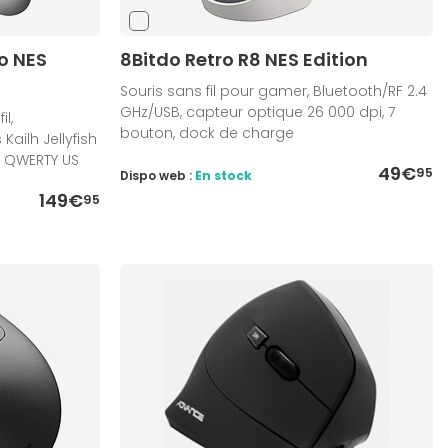
o NES
8Bitdo Retro R8 NES Edition
Souris sans fil pour gamer, Bluetooth/RF 2.4
GHz/USB, capteur optique 26 000 dpi, 7
l,
bouton, dock de charge
Kailh Jellyfish
, QWERTY US
49€
95
Dispo web :
En stock
149€
95