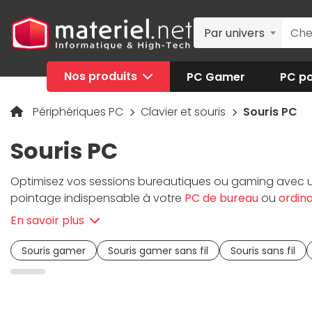
Par univers
Nos produits
PC Gamer
PC po
Périphériques PC
Clavier et souris
Souris PC
Souris PC
Optimisez vos sessions bureautiques ou gaming avec
pointage indispensable à votre
PC de bureau
ou
ordin
desboutons et de la molette. Dédiée aux joueurs et plu
En savoir plus
nombre élevé de DPI pour améliorer la précision de vos a
souris verticale, permet de restituer la position naturell
Souris gamer
Souris gamer sans fil
Souris sans fil
plus pour vous offrir une
souris informatique
performan