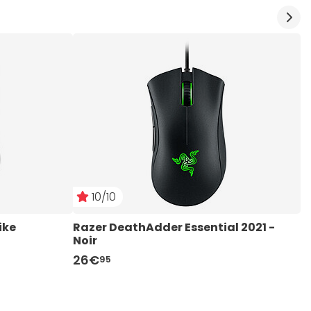
10/10
ike
Razer DeathAdder Essential 2021 - 
L
Noir
26€
95
2