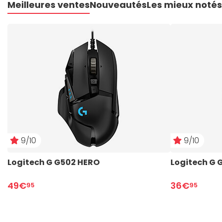
Meilleures ventes
Nouveautés
Les mieux notés
9/10
9/10
Logitech G G502 HERO
Logitech G G
49€
36€
95
95