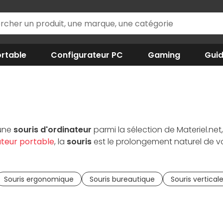
rtable
Configurateur PC
Gaming
Gui
 une
souris d'ordinateur
parmi la sélection de Materiel.net
ateur portable
, la
souris
est le prolongement naturel de vo
s réactive que la moyenne, la
souris gamer
possède la pl
ctions, essentielle pour les FPS et les MMORPG. Luttant con
e du poignet. La
souris sans fil
vous permettra d'organiser v
Souris ergonomique
Souris bureautique
Souris vertical
te et adaptée à votre usage !