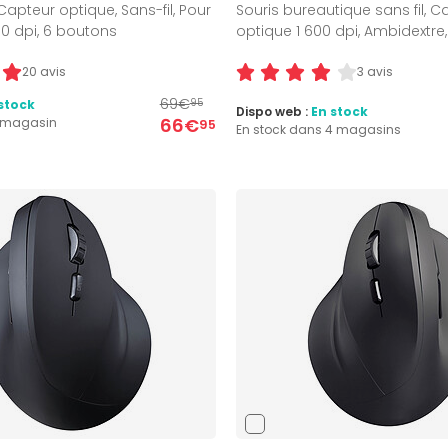
Capteur optique, Sans-fil, Pour
Souris bureautique sans fil, C
0 dpi, 6 boutons
optique 1 600 dpi, Ambidextre
20 avis
3 avis
69€
stock
95
Dispo web :
En stock
66€
1 magasin
95
En stock dans 4 magasins