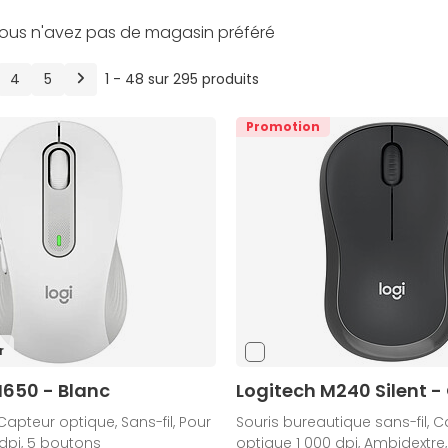
ous n'avez pas de magasin préféré
Suivant
4
5
1 - 48 sur 295 produits
Promotion
r
M650 - Blanc
Logitech M240 Silent -
Capteur optique, Sans-fil, Pour
Souris bureautique sans-fil, 
 dpi, 5 boutons
optique 1 000 dpi, Ambidextre