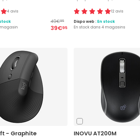
4 avis
12 avis
49€
stock
Dispo web :
En stock
95
39€
1 magasin
En stock dans 4 magasins
95
ift - Graphite
INOVU AT200M