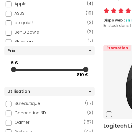
(4)
Apple
(19)
ASUS
Dispo web :
En 
(2)
be quiet!
En stock dans 
(3)
BenQ Zowie
(7)
Bluestork
Promotion
(8)
Prix
Cherry
(2)
Cooler Master
6 €
(21)
Corsair
810 €
(10)
Evoluent
(5)
INOVU
Utilisation
(1)
Lenovo
(117)
Bureautique
(1)
Lexip
(3)
Conception 3D
(66)
Logitech
(167)
Gamer
Logitech L
(31)
Logitech G
(45)
Portable