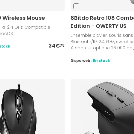
0 Wireless Mouse
8Bitdo Retro 108 Comb
Edition - QWERTY US
l, RF 2.4 GHz, Compatible
macOS
Ensemble clavier, souris sans fi
Bluetooth/RF 2.4 GHz, switches 
34€
75
stock
X, capteur optique 26 000 dpi
Dispo web :
En stock