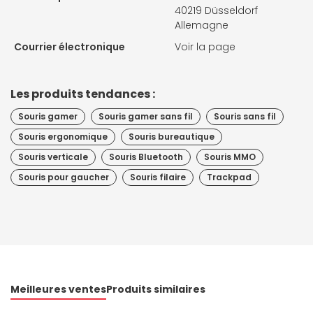
40219 Düsseldorf
Allemagne
Courrier électronique
Voir la page
Les produits tendances :
Souris gamer
Souris gamer sans fil
Souris sans fil
Souris ergonomique
Souris bureautique
Souris verticale
Souris Bluetooth
Souris MMO
Souris pour gaucher
Souris filaire
Trackpad
Meilleures ventes
Produits similaires