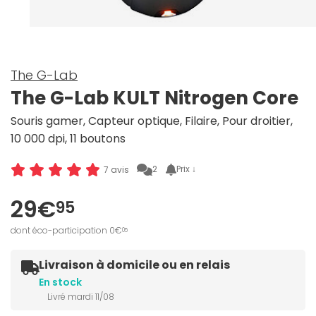
The G-Lab
The G-Lab KULT Nitrogen Core
Souris gamer, Capteur optique, Filaire, Pour droitier,
10 000 dpi, 11 boutons
2
Prix ↓
7 avis
29€
95
dont éco-participation 0€
05
Livraison à domicile ou en relais
En stock
Livré mardi 11/08