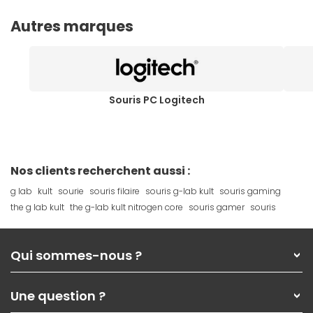
Autres marques
Souris PC Logitech
Nos clients recherchent aussi :
g lab
kult
sourie
souris filaire
souris g-lab kult
souris gaming
the g lab kult
the g-lab kult nitrogen core
souris gamer
souris
Qui sommes-nous ?
Qui sommes-nous ?
Une question ?
Nos services