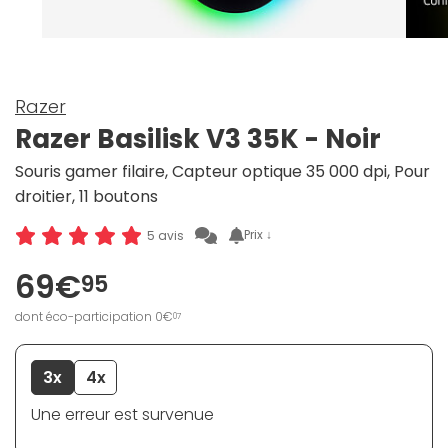
Razer
Razer Basilisk V3 35K - Noir
Souris gamer filaire, Capteur optique 35 000 dpi, Pour
droitier, 11 boutons
Prix ↓
5 avis
69€
95
dont éco-participation 0€
07
3x
4x
Une erreur est survenue