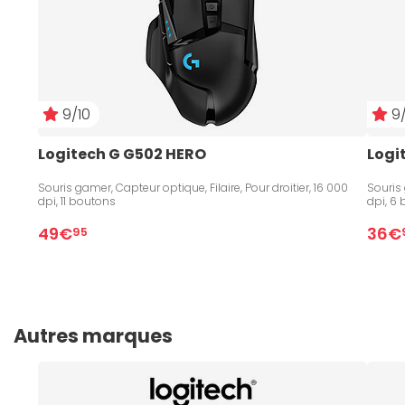
9/10
9/
Logitech G G502 HERO
Logi
Souris gamer, Capteur optique, Filaire, Pour droitier, 16 000
Souris 
dpi, 11 boutons
dpi, 6
49€
36€
95
Autres marques