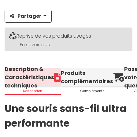
Partager
Reprise de vos produits usagés
En savoir plus
Description &
Pos
Produits
Caractéristiques
votr
complémentaires
techniques
ques
Description
Compléments
Q
Une souris sans-fil ultra
performante