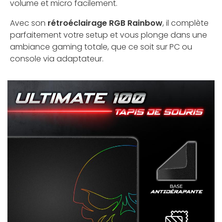
volume et micro facilement.
Avec son
rétroéclairage RGB Rainbow
, il complète
parfaitement votre setup et vous plonge dans une
ambiance gaming totale, que ce soit sur PC ou
console via adaptateur.