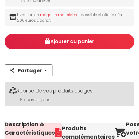
Livré mardi 11/08
Livraison en
magasin materiel.net
possible et offerte dès
200 euros d'achat !
Ajouter au panier
Partager
Reprise de vos produits usagés
En savoir plus
Description &
Pos
Produits
Caractéristiques
votr
complémentaires