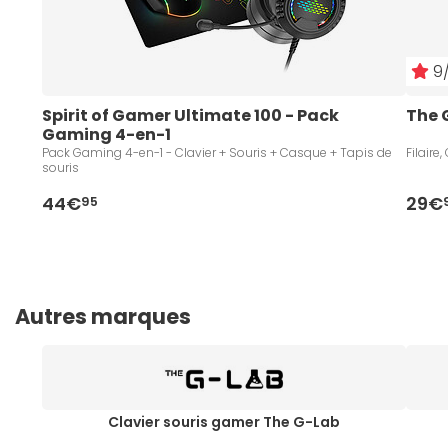
9/
Spirit of Gamer Ultimate 100 - Pack 
The 
Gaming 4-en-1
Pack Gaming 4-en-1 - Clavier + Souris + Casque + Tapis de
Filaire
souris
44€
29€
95
Autres marques
Clavier souris gamer The G-Lab