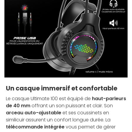
Un casque immersif et confortable
Le casque Ultimate 100 est équipé de
haut-parleurs
de 40 mm
offrant un son puissant et clair. Son
arceau auto-ajustable
et ses coussinets en
similicuir assurent un confort longue durée. La
télécommande intégrée
vous permet de gérer