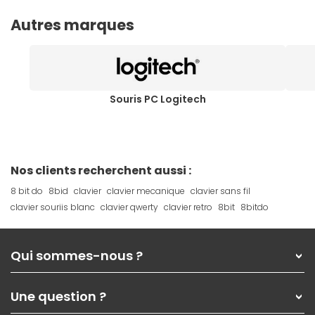
Autres marques
Souris PC Logitech
Nos clients recherchent aussi :
8 bit do
8bid
clavier
clavier mecanique
clavier sans fil
clavier souriis blanc
clavier qwerty
clavier retro
8bit
8bitdo
Qui sommes-nous ?
Qui sommes-nous ?
Une question ?
Nos services