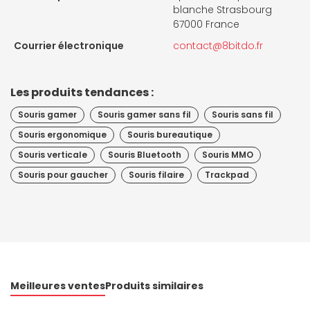
blanche Strasbourg
67000 France
Courrier électronique
contact@8bitdo.fr
Les produits tendances :
Souris gamer
Souris gamer sans fil
Souris sans fil
Souris ergonomique
Souris bureautique
Souris verticale
Souris Bluetooth
Souris MMO
Souris pour gaucher
Souris filaire
Trackpad
Meilleures ventes
Produits similaires