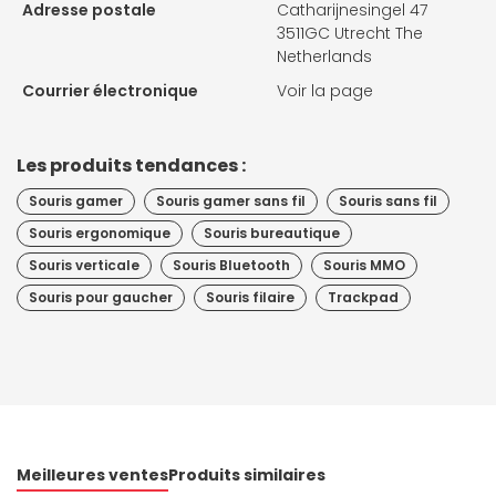
Adresse postale
Catharijnesingel 47
3511GC Utrecht The
Netherlands
Courrier électronique
Voir la page
Les produits tendances :
Souris gamer
Souris gamer sans fil
Souris sans fil
Souris ergonomique
Souris bureautique
Souris verticale
Souris Bluetooth
Souris MMO
Souris pour gaucher
Souris filaire
Trackpad
Meilleures ventes
Produits similaires