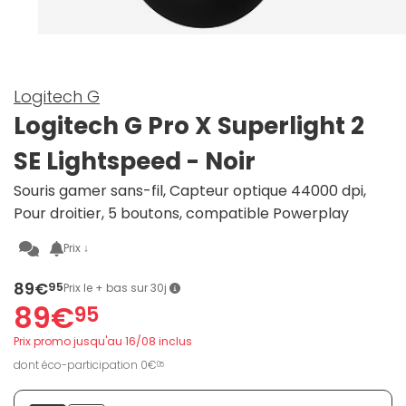
Logitech G
Logitech G Pro X Superlight 2
SE Lightspeed - Noir
Souris gamer sans-fil, Capteur optique 44000 dpi,
Pour droitier, 5 boutons, compatible Powerplay
Prix ↓
89€
95
Prix le + bas sur 30j
89€
95
Prix promo jusqu'au 16/08 inclus
dont éco-participation 0€
05