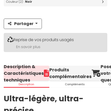
Couleur (2) :
Noir
Partager
Reprise de vos produits usagés
En savoir plus
Description &
Pos
Produits
Caractéristiques
votr
complémentaires
techniques
ques
Description
Compléments
Q
Ultra-légère, ultra-
précise