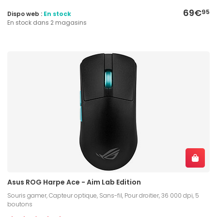
69€
95
Dispo web :
En stock
En stock dans 2 magasins
Asus ROG Harpe Ace - Aim Lab Edition
Souris gamer, Capteur optique, Sans-fil, Pour droitier, 36 000 dpi, 5
boutons