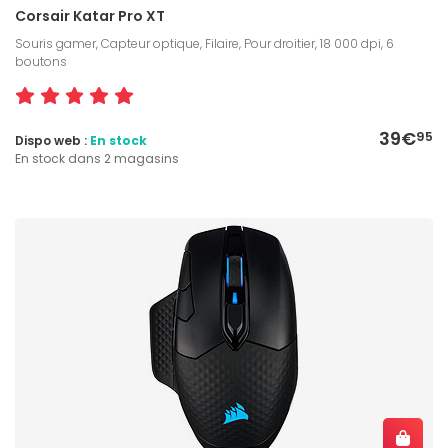
Corsair Katar Pro XT
Souris gamer, Capteur optique, Filaire, Pour droitier, 18 000 dpi, 6
boutons
39€
95
Dispo web :
En stock
En stock dans 2 magasins