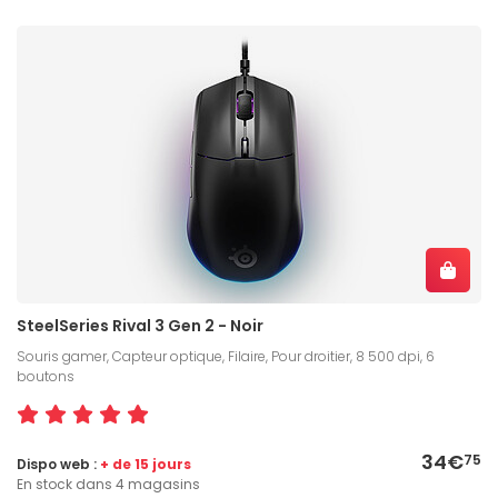
SteelSeries Rival 3 Gen 2 - Noir
Souris gamer, Capteur optique, Filaire, Pour droitier, 8 500 dpi, 6
boutons
34€
75
Dispo web :
+ de 15 jours
En stock dans 4 magasins