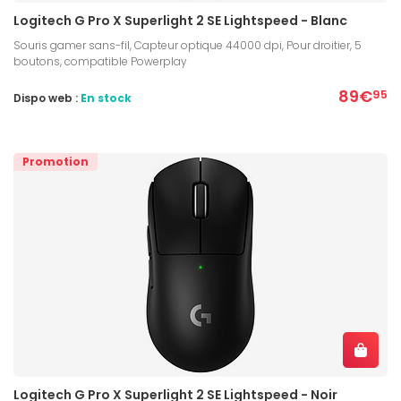
Logitech G Pro X Superlight 2 SE Lightspeed - Blanc
Souris gamer sans-fil, Capteur optique 44000 dpi, Pour droitier, 5
boutons, compatible Powerplay
89€
95
Dispo web :
En stock
Promotion
Logitech G Pro X Superlight 2 SE Lightspeed - Noir