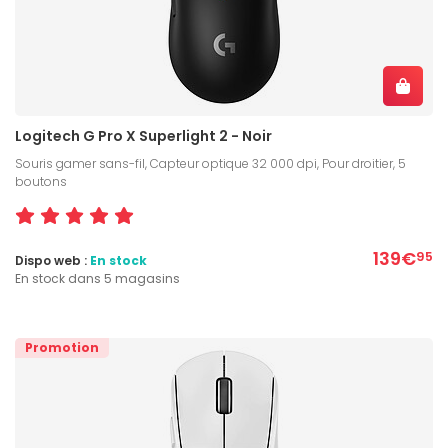
Logitech G Pro X Superlight 2 - Noir
Souris gamer sans-fil, Capteur optique 32 000 dpi, Pour droitier, 5
boutons
139€
95
Dispo web :
En stock
En stock dans 5 magasins
Promotion