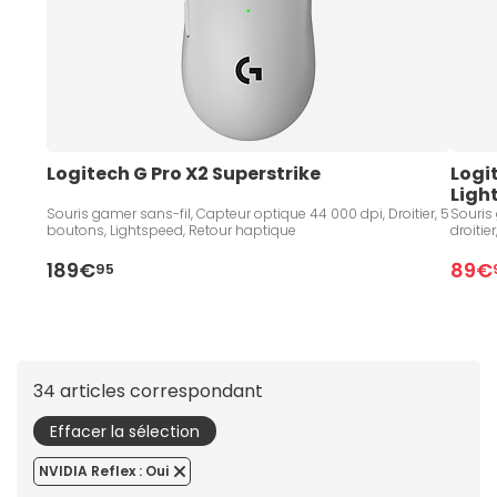
Logitech G Pro X2 Superstrike
Logit
Ligh
Souris gamer sans-fil, Capteur optique 44 000 dpi, Droitier, 5
Souris
boutons, Lightspeed, Retour haptique
droiti
189€
89€
95
34 articles correspondant
Effacer la sélection
NVIDIA Reflex : Oui