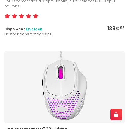
Souris gamer sans-fil, Capteur optique, Pour droitier, 19 000 dpi, 12
boutons
139€
95
Dispo web :
En stock
En stock dans 2 magasins
Cooler Master MM720 - Blanc