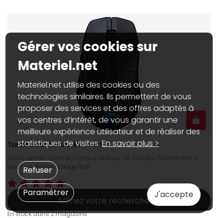
Gérer vos cookies sur
Materiel.net
Materiel.net utilise des cookies ou des
technologies similaires. Ils permettent de vous
proposer des services et des offres adaptés à
vos centres d’intérêt, de vous garantir une
meilleure expérience utilisateur et de réaliser des
statistiques de visites.
En savoir plus >
Turtle Beach Pure Air - Noir
Souris gamer sans-fil, Capteur optique 26 000 dpi, Pour droitier, 6
boutons, Rétroéclairage RGB
Refuser
Paramétrer
J'accepte
Affinez votre recherche
99€
95
Dispo web :
En stock
En stock dans 2 magasins