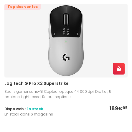
Top des ventes
Logitech G Pro X2 Superstrike
Souris gamer sans-fil, Capteur optique 44 000 dpi, Droitier, 5
boutons, Lightspeed, Retour haptique
189€
95
Dispo web :
En stock
En stock dans 6 magasins