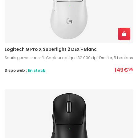
Logitech G Pro X Superlight 2 DEX - Blanc
Souris gamer sans-fil, Capteur optique 32 000 dpi, Droitier, 5 boutons
149€
95
Dispo web :
En stock