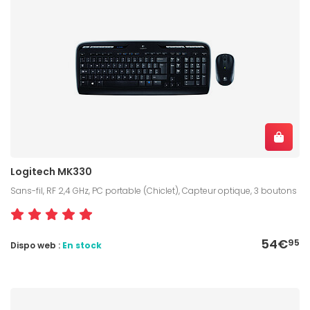
Logitech MK330
Sans-fil, RF 2,4 GHz, PC portable (Chiclet), Capteur optique, 3 boutons
54€
95
Dispo web :
En stock