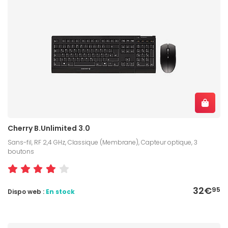
Cherry B.Unlimited 3.0
Sans-fil, RF 2,4 GHz, Classique (Membrane), Capteur optique, 3
boutons
32€
95
Dispo web :
En stock