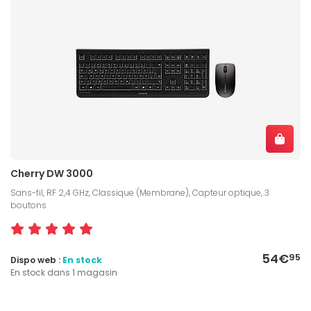
Cherry DW 3000
Sans-fil, RF 2,4 GHz, Classique (Membrane), Capteur optique, 3
boutons
54€
95
Dispo web :
En stock
En stock dans 1 magasin