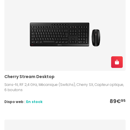
Cherry Stream Desktop
Sans-fil, RF 2,4 GHz, Mécanique (Switchs), Cherry SX, Capteur optique,
6 boutons
89€
95
Dispo web :
En stock