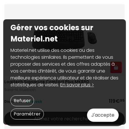
Gérer vos cookies sur
Materiel.net
Materiel.net utilise des cookies ou des
technologies similaires. Ils permettent de vous
proposer des services et des offres adaptés à
vos centres d’intérêt, de vous garantir une
meilleure expérience utilisateur et de réaliser des
Logitech Signature Comfort Plus MK880
statistiques de visites.
En savoir plus >
Sans-fil, Bluetooth
119€
Refuser
95
Dispo web :
En stock
Paramétrer
J'accepte
Affinez votre recherche
Promotion