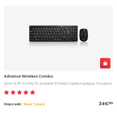
Advance Wireless Combo
Sans-fil, RF 2,4 GHz, PC portable (Chiclet), Capteur optique, 3 boutons
34€
95
Dispo web :
Sous 7 jours