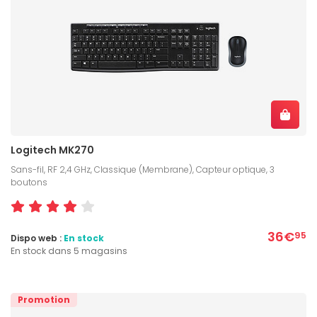
Logitech MK270
Sans-fil, RF 2,4 GHz, Classique (Membrane), Capteur optique, 3
boutons
36€
95
Dispo web :
En stock
En stock dans 5 magasins
Promotion