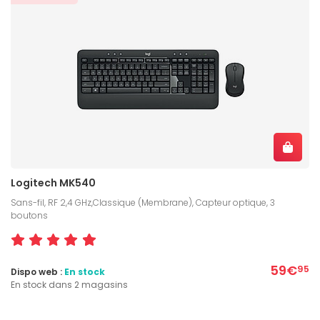
Logitech MK540
Sans-fil, RF 2,4 GHz,Classique (Membrane), Capteur optique, 3
boutons
59€
95
Dispo web :
En stock
En stock dans 2 magasins