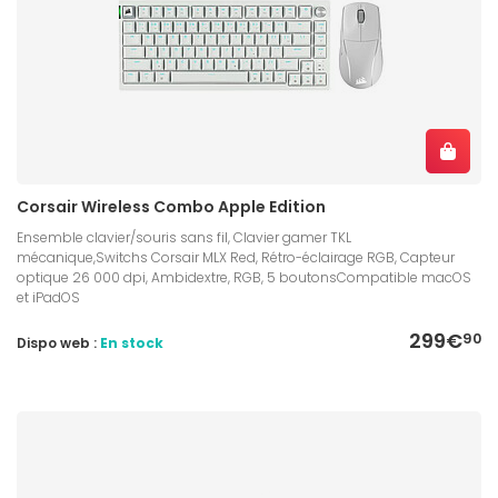
Corsair Wireless Combo Apple Edition
Ensemble clavier/souris sans fil, Clavier gamer TKL
mécanique,Switchs Corsair MLX Red, Rétro-éclairage RGB, Capteur
optique 26 000 dpi, Ambidextre, RGB, 5 boutonsCompatible macOS
et iPadOS
299€
90
Dispo web :
En stock