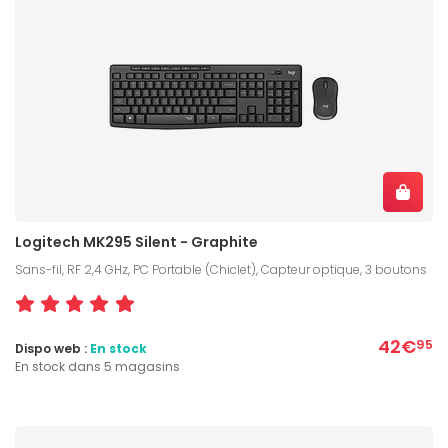
Logitech MK295 Silent - Graphite
Sans-fil, RF 2,4 GHz, PC Portable (Chiclet), Capteur optique, 3 boutons
42€
95
Dispo web :
En stock
En stock dans 5 magasins