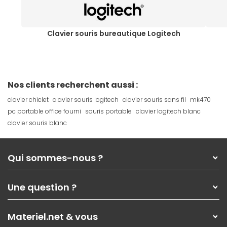
Clavier souris bureautique Logitech
Nos clients recherchent aussi :
clavier chiclet
clavier souris logitech
clavier souris sans fil
mk470
pc portable office fourni
souris portable
clavier logitech blanc
clavier souris blanc
Qui sommes-nous ?
Qui sommes-nous ?
Une question ?
Nos services
Les magasins Materiel.net
Rubrique d'aide / FAQ
Nos solutions pour les pros
Materiel.net & vous
Paiement, livraison
Contactez-nous