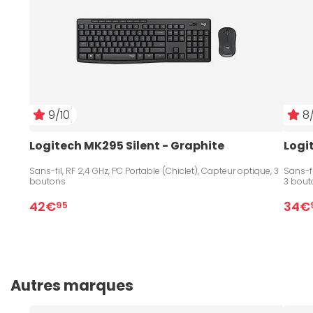
9/10
8/
Logitech MK295 Silent - Graphite
Logi
Sans-fil, RF 2,4 GHz, PC Portable (Chiclet), Capteur optique, 3
Sans-f
boutons
3 bout
42€
34€
95
Autres marques