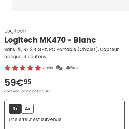
Logitech
Logitech MK470 - Blanc
Sans-fil, RF 2,4 GHz, PC Portable (Chiclet), Capteur
optique, 3 boutons
Prix ↓
4 avis
59€
95
dont éco-participation 0€
13
3x
4x
Une erreur est survenue