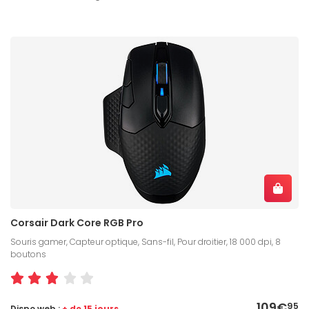
Corsair Dark Core RGB Pro
Souris gamer, Capteur optique, Sans-fil, Pour droitier, 18 000 dpi, 8
boutons
109€
95
Dispo web :
+ de 15 jours