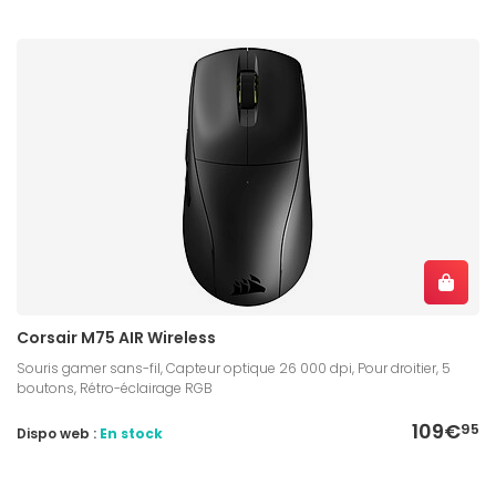
Corsair M75 AIR Wireless
Souris gamer sans-fil, Capteur optique 26 000 dpi, Pour droitier, 5
boutons, Rétro-éclairage RGB
109€
95
Dispo web :
En stock