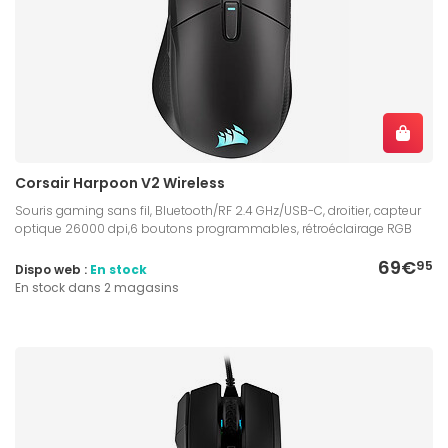
Corsair Harpoon V2 Wireless
Souris gaming sans fil, Bluetooth/RF 2.4 GHz/USB-C, droitier, capteur
optique 26000 dpi,6 boutons programmables, rétroéclairage RGB
69€
95
Dispo web :
En stock
En stock dans 2 magasins