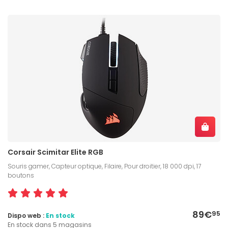
Corsair Scimitar Elite RGB
Souris gamer, Capteur optique, Filaire, Pour droitier, 18 000 dpi, 17
boutons
89€
95
Dispo web :
En stock
En stock dans 5 magasins