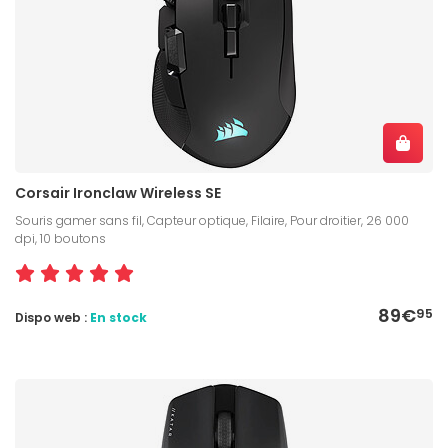
Corsair Ironclaw Wireless SE
Souris gamer sans fil, Capteur optique, Filaire, Pour droitier, 26 000
dpi, 10 boutons
89€
95
Dispo web :
En stock