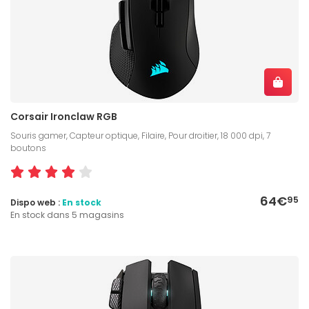
Corsair Ironclaw RGB
Souris gamer, Capteur optique, Filaire, Pour droitier, 18 000 dpi, 7
boutons
64€
95
Dispo web :
En stock
En stock dans 5 magasins