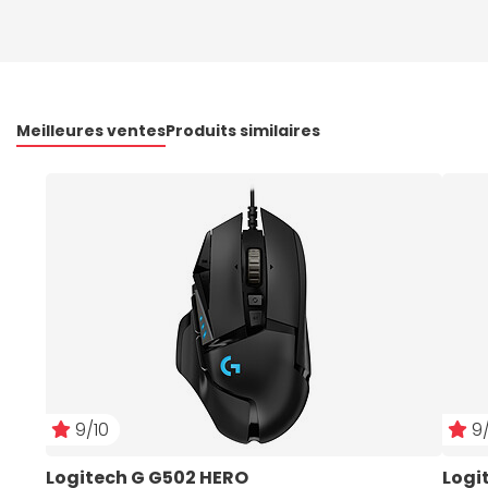
Meilleures ventes
Produits similaires
9/10
9/
Logitech G G502 HERO
Logi