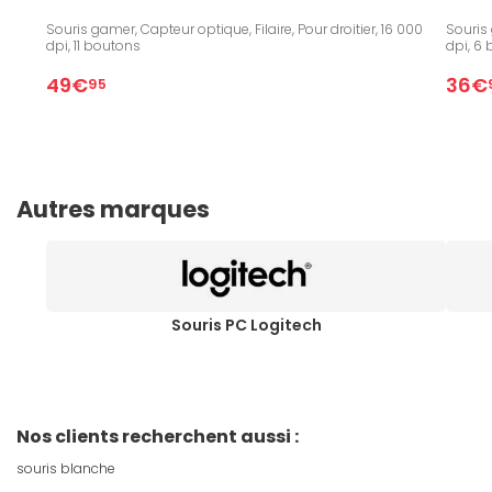
Souris gamer, Capteur optique, Filaire, Pour droitier, 16 000
Souris 
dpi, 11 boutons
dpi, 6
49€
36€
95
Autres marques
Souris PC Logitech
Nos clients recherchent aussi :
souris blanche