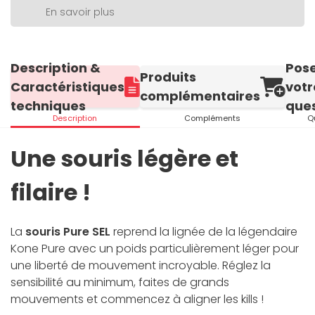
En savoir plus
Description &
Pos
Produits
Caractéristiques
votr
complémentaires
techniques
ques
Description
Compléments
Q
Une souris légère et
filaire !
La
souris Pure SEL
reprend la lignée de la légendaire
Kone Pure avec un poids particulièrement léger pour
une liberté de mouvement incroyable. Réglez la
sensibilité au minimum, faites de grands
mouvements et commencez à aligner les kills !