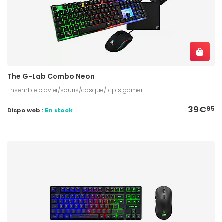
The G-Lab Combo Neon
Ensemble clavier/souris/casque/tapis gamer
39€
95
Dispo web :
En stock