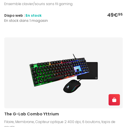
Ensemble clavier/souris sans fil gaming
49€
95
Dispo web :
En stock
En stock dans 1 magasin
The G-Lab Combo Yttrium
Filaire, Membrane, Capteur optique 2 400 dpi, 6 boutons, tapis de
souris