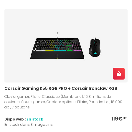
Corsair Gaming K55 RGB PRO + Corsair Ironclaw RGB
Clavier gamer, Filaire, Classique (Membrane), 16,8 millions de
couleurs, Souris gamer, Capteur optique, Filaire, Pour droitier, 18 000
dpi, 7 boutons
119€
95
Dispo web :
En stock
En stock dans 3 magasins