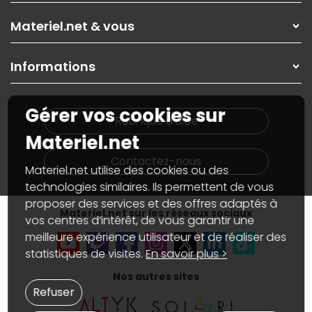
Les magasins Materiel.net
Rubrique d'aide / FAQ
Nos solutions pour les pros
Materiel.net & vous
Paiement, livraison
Contactez-nous
Garanties
,
Pack Zen
On répare votre PC portable
SAV, demander un retour
Informations
On rachète votre carte graphique
Informations
PC sur mesure : Votre RDV personnalisé
Guides d'achats et tutoriels
Plan du site
Notre démarche écologique
Gérer vos cookies sur
Nos marques
Materiel.net recrute
Rubrique d'aide
Conditions générales de vente
Notre programme d'affiliation
Materiel.net
Marketplace
Partenariat & Sponsoring
Informations légales
Contactez-nous
Materiel.net utilise des cookies ou des
Données personnelles
et
cookies
Gérer vos cookies
technologies similaires. Ils permettent de vous
Accessibilité : non conforme
proposer des services et des offres adaptés à
Materiel.net sur les réseaux sociaux
vos centres d’intérêt, de vous garantir une
meilleure expérience utilisateur et de réaliser des
statistiques de visites.
En savoir plus >
Nos autres sites
Refuser