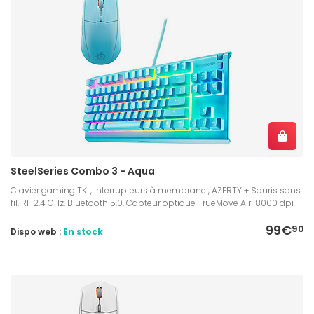
SteelSeries Combo 3 - Aqua
Clavier gaming TKL, Interrupteurs à membrane , AZERTY + Souris sans
fil, RF 2.4 GHz, Bluetooth 5.0, Capteur optique TrueMove Air 18000 dpi
99€
90
Dispo web :
En stock