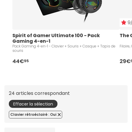
9/
Spirit of Gamer Ultimate 100 - Pack 
The 
Gaming 4-en-1
Pack Gaming 4-en-1 - Clavier + Souris + Casque + Tapis de
Filaire
souris
44€
29€
95
24 articles correspondant
Effacer la sélection
Clavier rétroéclairé : Oui