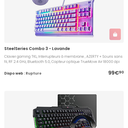
SteelSeries Combo 3 - Lavande
Clavier gaming TKL, Interrupteurs à membrane , AZERTY + Souris sans
fil, RF 2.4 GHz, Bluetooth 5.0, Capteur optique TrueMove Air 18000 dpi
99€
90
Dispo web :
Rupture