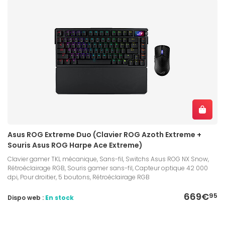
Asus ROG Extreme Duo (Clavier ROG Azoth Extreme +
Souris Asus ROG Harpe Ace Extreme)
Clavier gamer TKL mécanique, Sans-fil, Switchs Asus ROG NX Snow,
Rétroéclairage RGB, Souris gamer sans-fil, Capteur optique 42 000
dpi, Pour droitier, 5 boutons, Rétroéclairage RGB
669€
95
Dispo web :
En stock