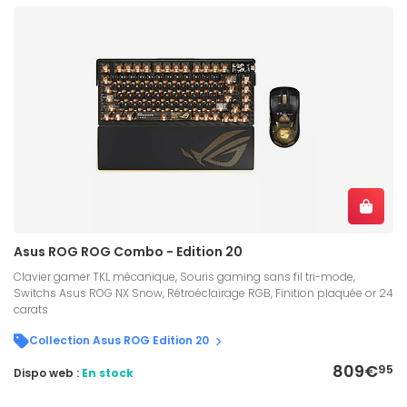
Asus ROG ROG Combo - Edition 20
Clavier gamer TKL mécanique, Souris gaming sans fil tri-mode,
Switchs Asus ROG NX Snow, Rétroéclairage RGB, Finition plaquée or 24
carats
Collection Asus ROG Edition 20
809€
95
Dispo web :
En stock