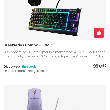
SteelSeries Combo 3 - Noir
Clavier gaming TKL, Interrupteurs à membrane , AZERTY + Souris sans
fil, RF 2.4 GHz, Bluetooth 5.0, Capteur optique TrueMove Air 18000 dpi
99€
90
Dispo web :
En stock
En stock dans 3 magasins