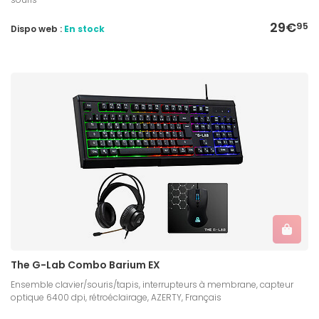
29€
95
Dispo web :
En stock
The G-Lab Combo Barium EX
Ensemble clavier/souris/tapis, interrupteurs à membrane, capteur
optique 6400 dpi, rétroéclairage, AZERTY, Français